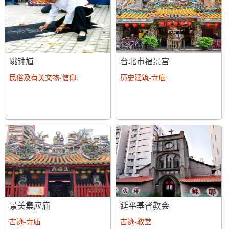
跳钟馗
台北市福景宫
民俗及有关文物-信仰
历史建筑-寺庙
景美集应庙
延平基督教会
古迹-寺庙
古迹-教堂