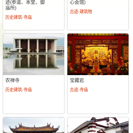
迹(参道、本堂、御
心会馆)
庙所)
古迹-建筑物
历史建筑-寺庙
农禅寺
宝藏岩
历史建筑-寺庙
古迹-寺庙