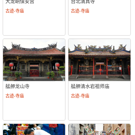
大龙峒保安宫
台北清真寺
古迹-寺庙
古迹-寺庙
艋舺龙山寺
艋舺清水岩祖师庙
古迹-寺庙
古迹-寺庙