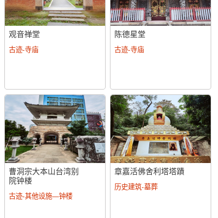
观音禅堂
陈德星堂
古迹-寺庙
古迹-寺庙
曹洞宗大本山台湾别
章嘉活佛舍利塔塔蹟
院钟楼
历史建筑-墓葬
古迹-其他设施—钟楼