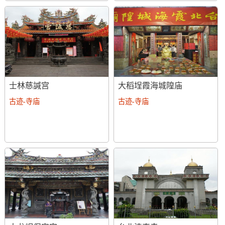
士林慈諴宫
大稻埕霞海城隍庙
古迹-寺庙
古迹-寺庙