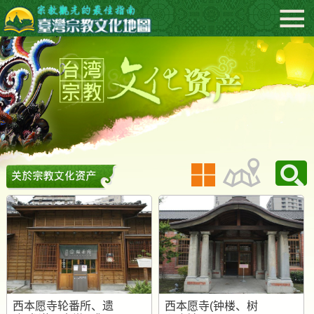
跳
:::
到
主
要
内
容
区
块
西本愿寺轮番所、遗
西本愿寺(钟楼、树