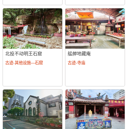
北投不动明王石窟
艋舺地藏庵
古迹-其他设施—石窟
古迹-寺庙