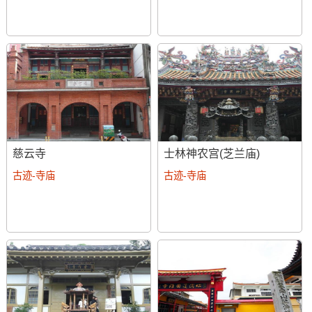
慈云寺
士林神农宫(芝兰庙)
古迹-寺庙
古迹-寺庙