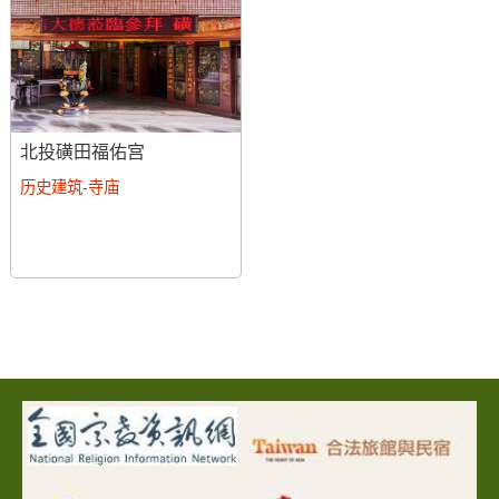
北投磺田福佑宫
历史建筑-寺庙