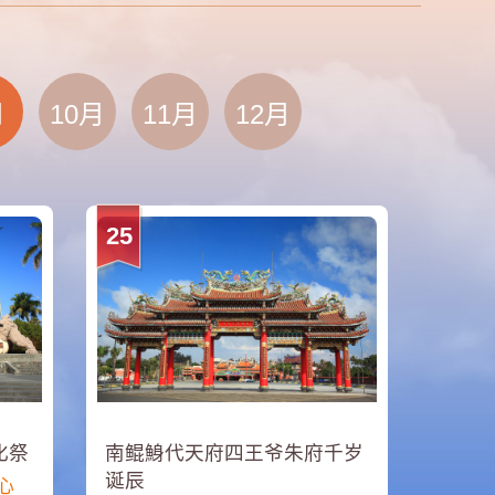
月
10月
11月
12月
25
化祭
南鲲鯓代天府四王爷朱府千岁
诞辰
心