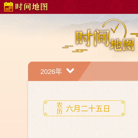
跳
首页
>
时间地图
:::
到
主
要
内
容
区
块
2026年
农
六月二十五日
历