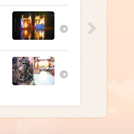
台南市
18
七娘妈生，做
宜兰县
18
冬山八宝挂贯