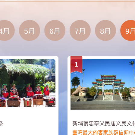
4月
5月
6月
7月
8月
9
1
祭
新埔褒忠亭义民庙义民文
臺湾最大的客家族群信仰中