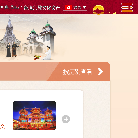
mple Stay
语言
台湾宗教文化资产
按历别查看
嘉义县
15
阿里山邹族战祭M
文
臺湾原住民邹族部落