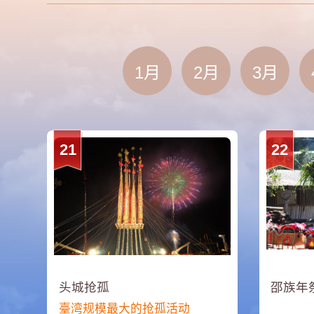
1月
2月
3月
21
22
头城抢孤
邵族年
臺湾规模最大的抢孤活动