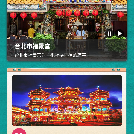
北斗开基祖庙福德祠
新港水仙宫
寿山岩观音寺
新港大兴宫
台北市福景宫
嘉义六兴宫
台北市福景宫为主祀福德正神的庙宇