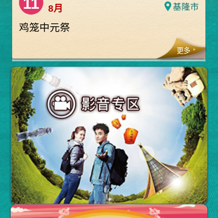
11
基隆市
8月
鸡笼中元祭
更多