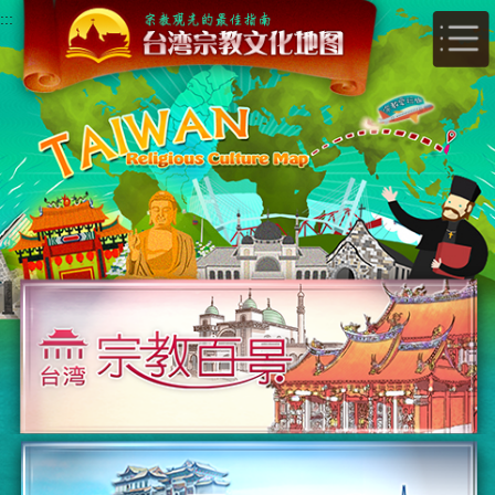
跳
:::
到
主
要
内
容
区
块
宗教百景
宗教乐活体验行程