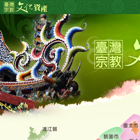
跳
:::
到
主
要
內
容
區
塊