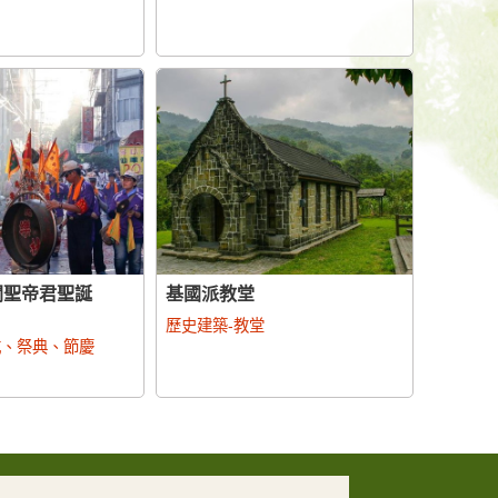
關聖帝君聖誕
基國派教堂
歷史建築-教堂
式、祭典、節慶