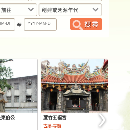
日前往
創建或起源年代
至
及東伯公
蘆竹五福宮
古蹟-寺廟