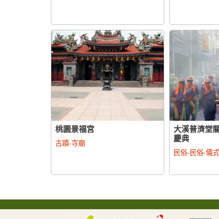
桃園景福宮
大溪普濟堂
慶典
古蹟-寺廟
民俗-民俗-儀