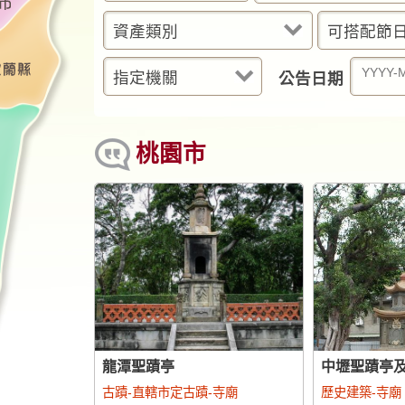
資產類別
可搭配節
指定機關
公告日期
桃園市
龍潭聖蹟亭
中壢聖蹟亭
古蹟-直轄市定古蹟-寺廟
歷史建築-寺廟