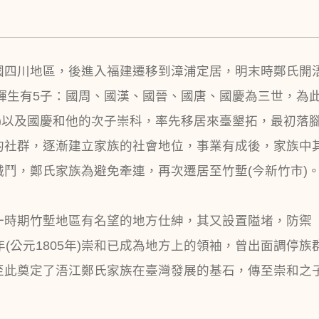
四川地區，後進入福建遷移到漳浦定居，明末時鄭氏開浯
輝生有5子：國周、國漢、國晉、國唐、國慶為三世，為此時
1827)以及國慶和他的次子崇科，率先移居來臺墾拓，最初
的社群，逐漸建立家族的社會地位，事業有成後，家族中
鬥，鄭氏家族為避免牽連，再次遷居至竹塹(今新竹市)
時期竹塹地區有名望的地方仕紳，其又設置隘堵，防禦「
年(公元1805年)崇和已成為地方上的領袖，曾出面調停
至此奠定了浯江鄭氏家族在臺灣發展的基石，傳至崇和之