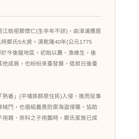
江始祖鄭懷仁(生卒年不詳)，由漳浦遷居
鄭氏5大房。清乾隆40年(公元1775
落腳於今後龍地區，初始以農、漁維生，後
其他成員，也紛紛來臺發展，造就日後臺
。
熟番」(平埔族群原住民)入侵，進而從事
族群械鬥，也倡組義勇防禦海盜侵襲，協助
子用錫、崇科之子用鑑時，鄭氏家族已成