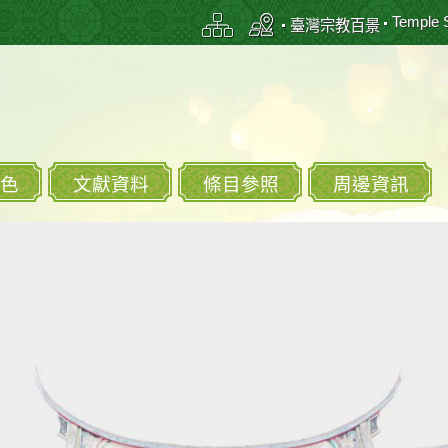
Temple 
臺灣宗教百景
色
文獻資料
條目參照
周邊資訊