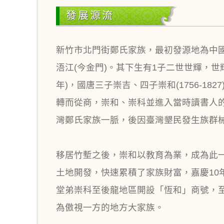
發展源流
新竹市北門街鄭氏家族，最初發源地為中國
浯江(今金門)。其下生有1子二世世輝，世
年)，國唐三子崇吉、四子崇和(1756-
轉而從商，崇和、崇科並進入當時讀書人
灣鄭氏家族一脈，後因臺灣墾民發生族群械
移居竹塹之後，崇和以教育為業，成為此一
土地開發，快速累積了家族財富，嘉慶10
堂弟崇科至後龍地區開設「恆和」商號，
為傲視一方的地方大家族。