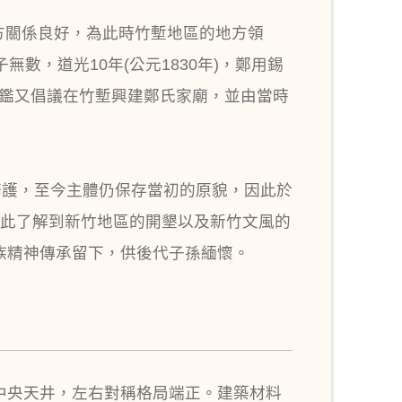
與官方關係良好，為此時竹塹地區的地方領
無數，道光10年(公元1830年)，鄭用錫
用鑑又倡議在竹塹興建鄭氏家廟，並由當時
修護，至今主體仍保存當初的原貌，因此於
，藉此了解到新竹地區的開墾以及新竹文風的
族精神傳承留下，供後代子孫緬懷。
中央天井，左右對稱格局端正。建築材料