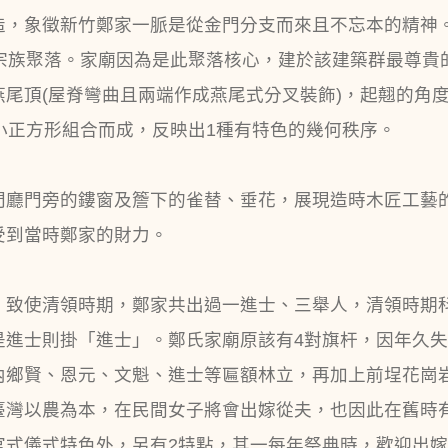
造，象徵新竹鄭家一脈是從金門分支而來且不忘本的精神
的宗族聚落。家廟因為是此聚落核心，建於該建築群最尊貴
尾頂(屋脊彎曲且兩端作成燕尾式分叉裝飾)，起翹的角
小正方形組合而成，反映出1種有特色的幾何秩序。
門廳門旁的鏤窗及簷下的雀替、垂花，展現造時木匠工藝
受到當時鄭家的財力。
，致使清領時期，鄭家共出過一進士、三舉人，清領時期
是進士則掛「進士」。鄭氏家廟原該有4對旗杆，因年久
內鄉賢、恩元、文魁、進士等匾額林立，再加上前埕花崗
臺灣以農為本，在民間女子將會出嫁從夫，也因此在舊時
官式儀式特色外，另有2特點，其一每年祭典時，歡迎出