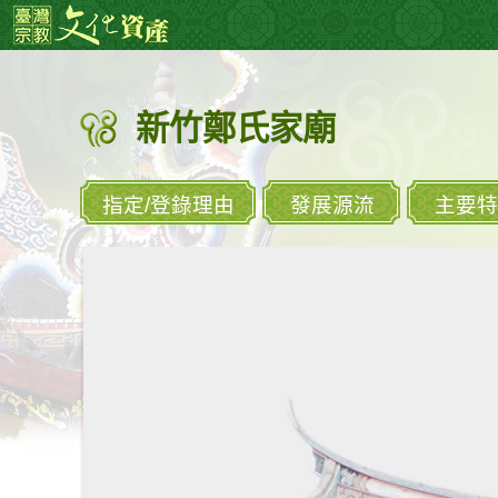
跳
:::
到
主
要
新竹鄭氏家廟
內
容
區
塊
指定/登錄理由
發展源流
主要特