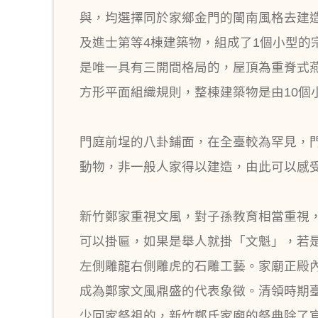
與，均選擇同於家鄉金門的閩南風格去建
及進士第等4棟建築物，組成了1個小型
是唯一具有三開間格局的，屋頂為重脊式燕
方形平面組織規則，整棟建築物是由10個
門庭前埕的八卦鋪面，在全臺較為罕見，
動物，非一般人家得以建造，由此可以感
新竹鄭家重視文風，對子孫教育相當重視
可以掛匾，如果是舉人就掛「文魁」，若
左側雕龍右側雕虎的石雕工藝。家廟正殿
成為鄭家文風鼎盛的代表象徵。清領時期
少回家祭祖的，新竹鄭氏家廟的祭典除了