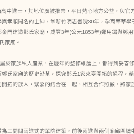
8-1858)高中進士，其地位廣被推崇，平日熱心地方公益，
位以教學與孝順聞名的士紳，掌新竹明志書院30年，孕育莘莘學子
金門建造鄭氏家廟，咸豐3年(公元1853年)鄭用錫與鄭
氏家廟。
因屬於家族私人產業，在歷年的整修維護上，都得到妥善
從了解鄭氏家廟的歷史沿革，探究鄭氏1家來臺開拓的過程
同開拓的族人，緊緊的結合在一起，相互合作照顧，將家
體為三開間兩進式的單院建築，前後兩進與兩側廂廊圍繞