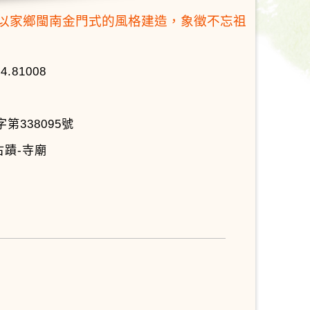
以家鄉閩南金門式的風格建造，象徵不忘祖
24.81008
第338095號
古蹟-寺廟