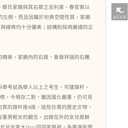
。鄭氏家廟與其右鄰之吉利第、春官第以
的左側，而且因屬於祀典空間性質，家廟
度與線條均十分優美；結構則採用嚴謹的正
的精美，家廟內的石鼓、象徵祥瑞的石雕
科舉考試為舉人以上之考生，可建旗杆，
失修，今現存二對，雖因風化嚴重，仍可見
岩質的旗杆座4座，這些珍貴的歷史文物，
有重男輕女的觀念，出嫁在外的女兒是鮮
嫁女兒全家大小一同回家祭祖，為臺灣民間