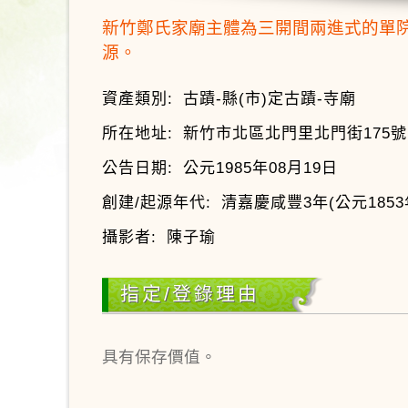
新竹鄭氏家廟主體為三開間兩進式的單
源。
資產類別:
古蹟-縣(市)定古蹟-寺廟
所在地址:
新竹市北區北門里北門街175號
公告日期:
公元1985年08月19日
創建/起源年代:
清嘉慶咸豐3年(公元1853
攝影者:
陳子瑜
指定/登錄理由
具有保存價值。