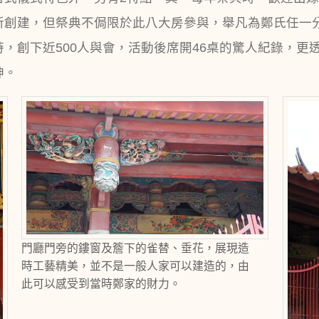
所創建，但祭典不侷限於此八大房參與，舉凡為鄭氏任一
祭典時，創下近500人與會，活動後席開46桌的驚人紀錄，
神。
門廳門旁的鏤窗及簷下的雀替、垂花，展現造
時工藝精美，並不是一般人家可以建造的，由
此可以感受到當時鄭家的財力。