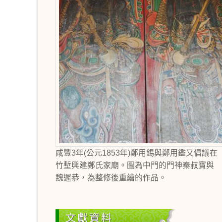
咸豐3年(公元1853年)鄭用錫與鄭用鑑又倡議在
竹塹興建鄭氏家廟。圖為中門的門神秦叔寶與
魏遲恭，為整修後重繪的作品。
文獻資料