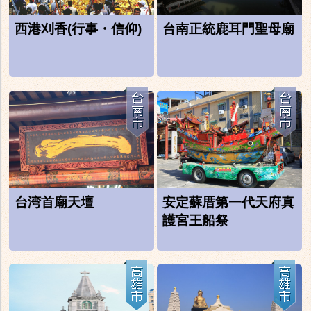
西港刈香(行事・信仰)
台南正統鹿耳門聖母廟
台湾首廟天壇
安定蘇厝第一代天府真
護宮王船祭