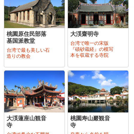
桃園原住民部落
大渓齋明寺
基国派教堂
台湾で唯一の宋版
『磧砂蔵経』の模写
台湾で最も美しい石
本を収蔵する寺院
造りの教会
大渓蓮座山観音
桃園寿山巖観音
寺
寺