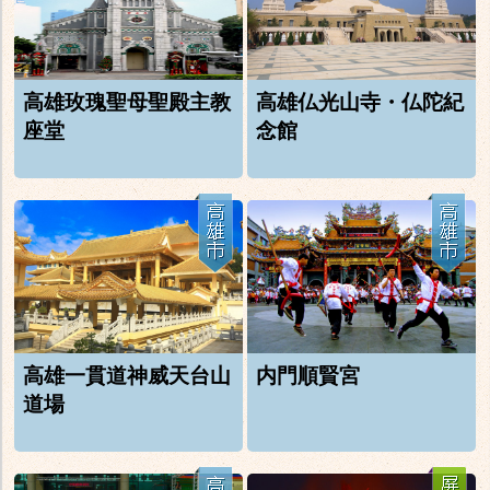
高雄玫瑰聖母聖殿主教
高雄仏光山寺・仏陀紀
座堂
念館
高雄一貫道神威天台山
内門順賢宮
道場