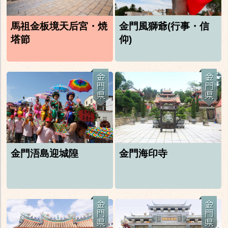
馬祖金板境天后宮・焼
金門風獅爺(行事・信
塔節
仰)
金門浯島迎城隍
金門海印寺