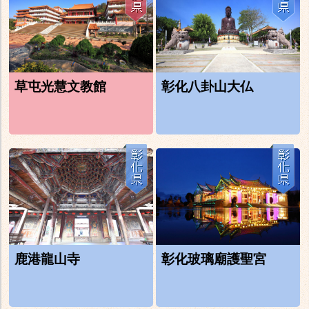
草屯光慧文教館
彰化八卦山大仏
鹿港龍山寺
彰化玻璃廟護聖宮