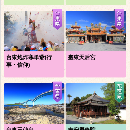
台東炮炸寒単爺(行
臺東天后宮
事・信仰)
台東三仙台
吉安慶修院