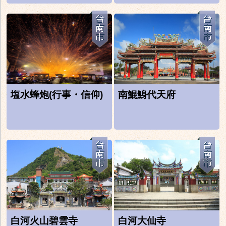
塩水蜂炮(行事・信仰)
南鯤鯓代天府
白河火山碧雲寺
白河大仙寺