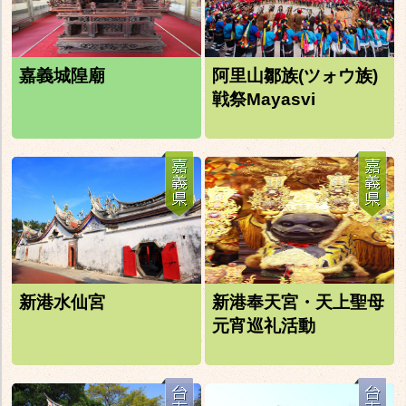
嘉義城隍廟
阿里山鄒族(ツォウ族)
戦祭Mayasvi
新港水仙宮
新港奉天宮・天上聖母
元宵巡礼活動