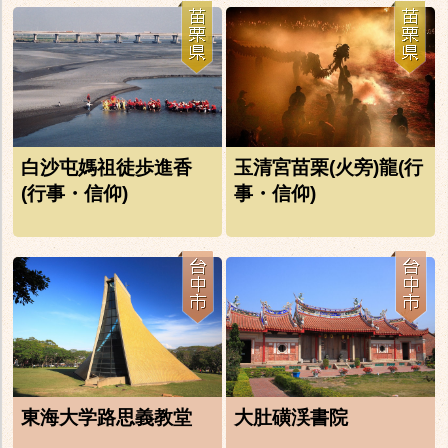
白沙屯媽祖徒歩進香
玉清宮苗栗(火旁)龍(行
(行事・信仰)
事・信仰)
東海大学路思義教堂
大肚磺渓書院