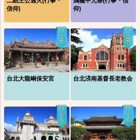
二結王公過火(行事・
鶏籠中元祭(行事・信
信仰)
仰)
台北大龍峒保安宮
台北済南基督長老教会