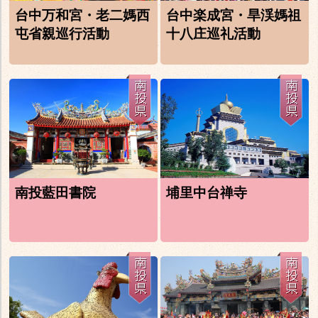
台中万和宮・老二媽西
台中楽成宮・旱渓媽祖
屯省親巡行活動
十八庄巡礼活動
南投藍田書院
埔里中台禅寺