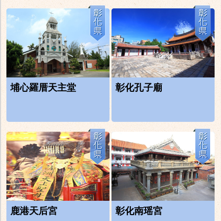
埔心羅厝天主堂
彰化孔子廟
鹿港天后宮
彰化南瑶宮