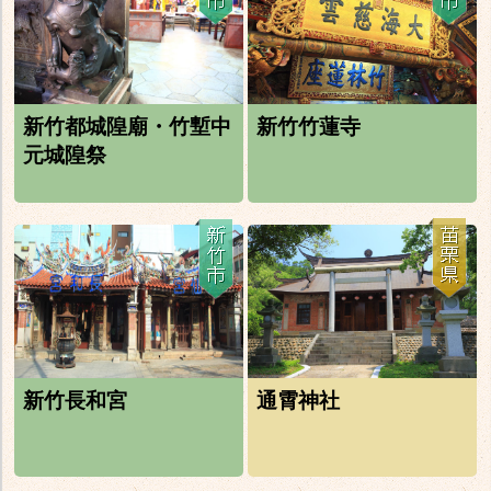
新竹都城隍廟・竹塹中
新竹竹蓮寺
元城隍祭
新竹長和宮
通霄神社