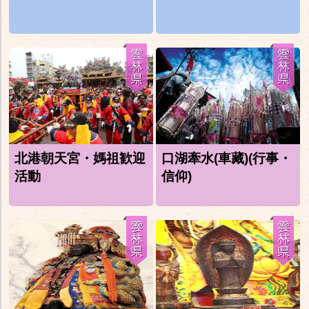
北港朝天宮・媽祖歓迎
口湖牽水(車藏)(行事・
活動
信仰)