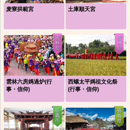
麦寮拱範宮
土庫順天宮
雲林六房媽過炉(行
西螺太平媽祖文化祭
事・信仰)
(行事・信仰)