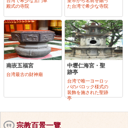
台湾で希少な五門単
皇帝から名前を賜っ
殿式の寺院
た台湾で希少な寺院
南崁五福宮
中壢仁海宮・聖
跡亭
台湾最古の財神廟
台湾で唯一ヨーロッ
パのバロック様式の
装飾を施された聖跡
亭
宗教百景一覽