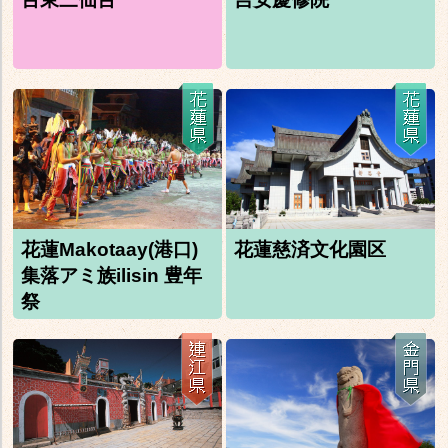
花蓮Makotaay(港口)
花蓮慈済文化園区
集落アミ族ilisin 豊年
祭