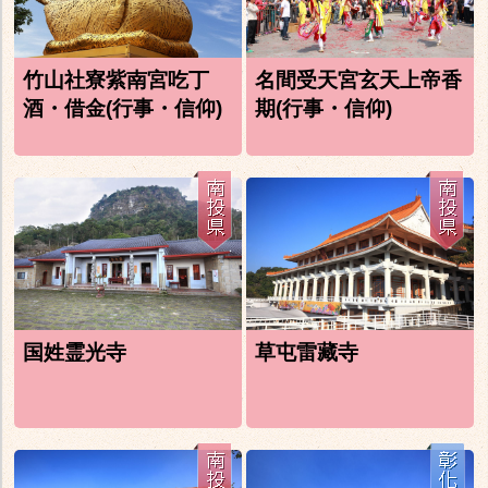
竹山社寮紫南宮吃丁
名間受天宮玄天上帝香
酒・借金(行事・信仰)
期(行事・信仰)
国姓霊光寺
草屯雷藏寺