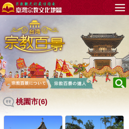
メ
:::
イ
ン
コ
ン
テ
ン
ツ
エ
リ
ア
へ
直
接
移
動
す
桃園市(6)
る