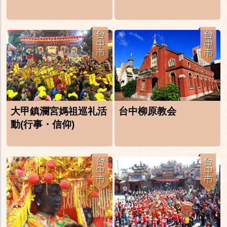
大甲鎮瀾宮媽祖巡礼活
台中柳原教会
動(行事・信仰)