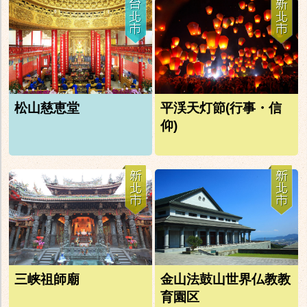
松山慈恵堂
平渓天灯節(行事・信
仰)
三峡祖師廟
金山法鼓山世界仏教教
育園区