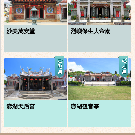
沙美萬安堂
烈嶼保生大帝廟
澎湖天后宮
澎湖観音亭