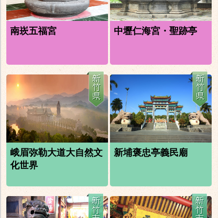
南崁五福宮
中壢仁海宮・聖跡亭
峨眉弥勒大道大自然文
新埔褒忠亭義民廟
化世界