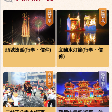
頭城搶孤(行事・信仰)
宜蘭水灯節(行事・信
仰)