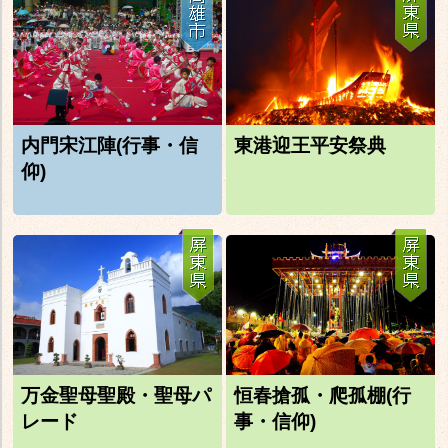
内門宋江陣(行事・信
東港迎王平安祭典
仰)
万金聖母聖殿・聖母パ
恒春搶孤・爬孤棚(行
レード
事・信仰)