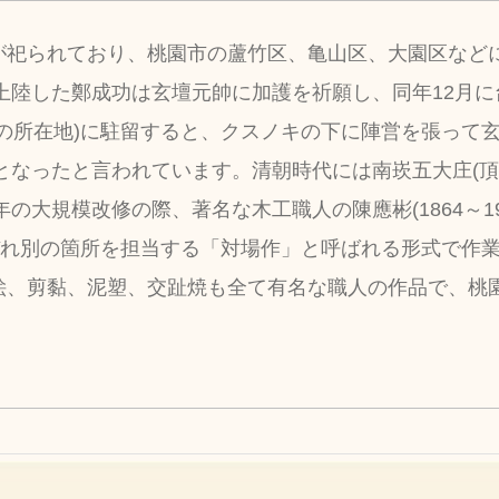
が祀られており、桃園市の蘆竹区、亀山区、大園区など
に上陸した鄭成功は玄壇元帥に加護を祈願し、同年12月
の所在地)に駐留すると、クスノキの下に陣営を張って
来となったと言われています。清朝時代には南崁五大庄(
大規模改修の際、著名な木工職人の陳應彬(1864～1944
ぞれ別の箇所を担当する「対場作」と呼ばれる形式で作
絵、剪黏、泥塑、交趾焼も全て有名な職人の作品で、桃