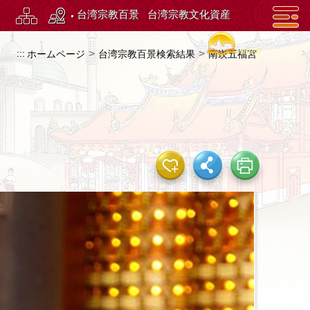
台湾宗教百景
台湾宗教文化資産
:::
>
>
ホームページ
台湾宗教百景検索結果
南崁五福宮