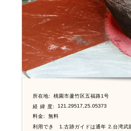
所在地:
桃園市蘆竹区五福路1号
121.29517,25.05373
経 緯 度:
料金:
無料
利用でき
1.古跡ガイドは通年 2.台湾武