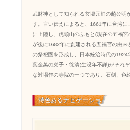
武財神として知られる玄壇元帥の趙公明
す。言い伝えによると、1661年に台湾
に上陸し、虎頭山のふもと(現在の五福宮
が後に1682年に創建される五福宮の由
の祭祀圏を形成し、日本統治時代の1924年の
葉金萬の弟子・徐清(生没年不詳)がそれ
な対場作の寺院の一つであり、石刻、色
特色あるナビゲーショ