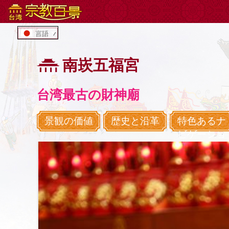
:::
メ
言語
イ
ン
コ
南崁五福宮
ン
テ
ン
台湾最古の財神廟
ツ
エ
景観の価値
歴史と沿革
特色あるナ
リ
ビゲーショ
ア
へ
直
接
移
動
す
る