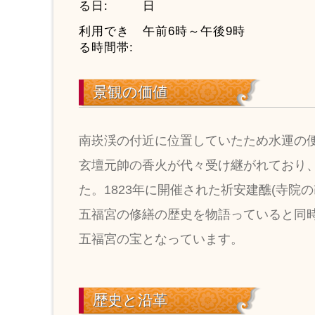
る日:
日
利用でき
午前6時～午後9時
る時間帯:
景観の価値
南崁渓の付近に位置していたため水運の
玄壇元帥の香火が代々受け継がれており
た。1823年に開催された祈安建醮(寺院
五福宮の修繕の歴史を物語っていると同
五福宮の宝となっています。
歴史と沿革