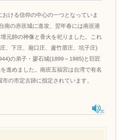
における信仰の中心の一つとなっていま
に台南の赤崁城に進攻、翌年春には南崁港
玄壇元帥の神像と香火を祀りました。これ
頂庄、下庄、廟口庄、蘆竹厝庄、坑子庄)
)の弟子・廖石城(1899～1985)と巨匠
業を進めました。南崁五福宮は台湾で有名
園市の市定古跡に指定されています。