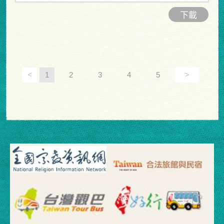
下載
<
1
2
3
4
5
>