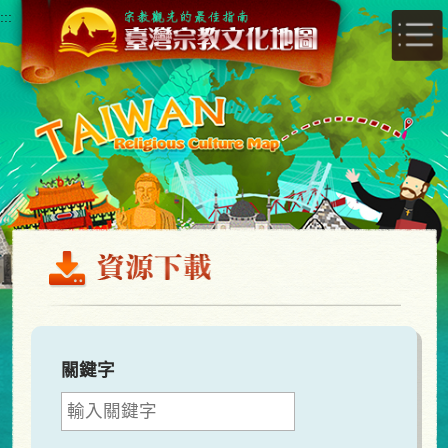
跳
:::
到
主
要
內
容
區
塊
關鍵字