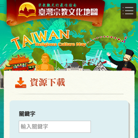
跳
:::
到
主
要
內
容
區
塊
關鍵字