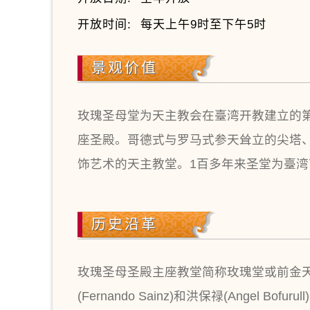
开放时间:
每天上午9时至下午5时
景观价值
玫瑰圣母堂为天主教会在臺湾开教建立的
座圣殿。哥德式与罗马式参天耸立的尖塔
饰艺术的天主教堂。1百多年来圣堂为臺
历史沿革
玫瑰圣母圣殿主座教堂简称玫瑰堂或前金天
(Fernando Sainz)和洪保禄(Ang