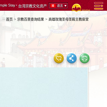
mple Stay
语言
台湾宗教文化资产
:::
>
>
首页
宗教百景查询结果
高雄玫瑰圣母圣殿主教座堂