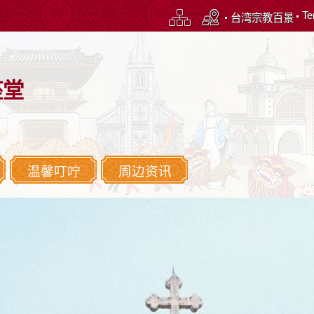
Te
台湾宗教百景
座堂
温馨叮咛
周边资讯