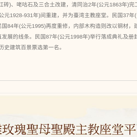
砖)、咾咕石及三合土改建，清同治2年(公元1863年)
元1928-931年)间重建，并为臺湾主教座堂。民国37年
国84年(公元1995)再度重修，内部木构造则改以钢材
展的线条。民国87年(公元1998年)举行落成典礼及册封
湾历史建筑百景票选第一名。