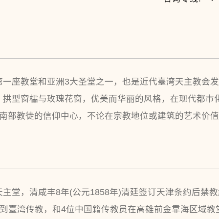
第一座教堂和亚洲3大圣堂之一，也是近代臺湾天主教会
、拱型窗櫺与玫瑰花窗，优美而华丽的风格，在现代都市
湾南部教徒的信仰中心，不论在宗教地位或建筑的艺术价
主堂，清咸丰8年(公元1858年)清廷签订天津条约后禁
el Bofurull)到臺湾传教，和4位中国籍传教员在高雄前金