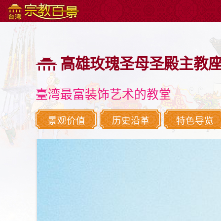
:::
跳
到
主
高雄玫瑰圣母圣殿主教
要
内
容
臺湾最富装饰艺术的教堂
区
块
景观价值
历史沿革
特色导览