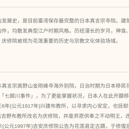
的发展史，是目前臺湾保存最完整的日本真言宗寺院。建
构件，均散发典型江户时期风格。历经漫长的岁月，神龛
，庆修院被视为花莲重要的历史与宗教文化体验场域。
真言宗高野山金刚峰寺海外别院，日治时期为日本移民花
史称「七脚川事件」，为了更能掌握状况，日本人在此开闢
6年(公元1917年)兴建布教所，以寻求内心安定，也抚
年)后吉野布教所改名为庆修院，并废弃原供奉之不动明王
86年(公元1997年)吉安庆修院公告为花莲县定古蹟，于