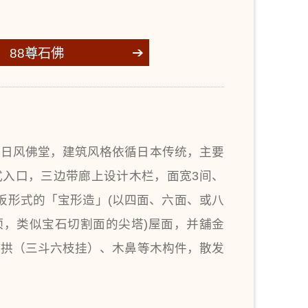
88尊石佛
的日风佛堂，建筑风格依循日本传统，主要
式入口，三边带廊上设计木栏，面宽3间、
板形式的「宝形造」(以四面、六面、或八
顶，类似宝石切割面的尖塔)屋面，并舖金
斗拱（三斗六枝挂）、木鼻等木构件，散发