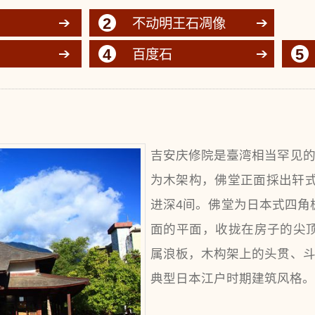
2
不动明王石凋像
4
5
百度石
吉安庆修院是臺湾相当罕见
为木架构，佛堂正面採出轩
进深4间。佛堂为日本式四角
面的平面，收拢在房子的尖
属浪板，木构架上的头贯、
典型日本江户时期建筑风格。