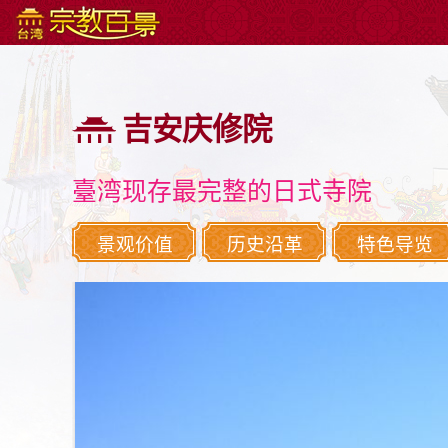
:::
跳
到
主
吉安庆修院
要
内
容
臺湾现存最完整的日式寺院
区
块
景观价值
历史沿革
特色导览