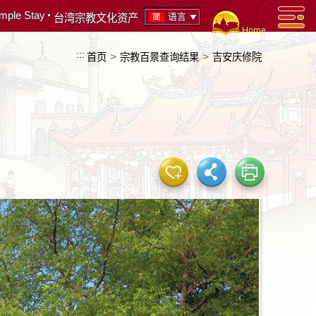
mple Stay
语言
台湾宗教文化资产
:::
>
>
首页
宗教百景查询结果
吉安庆修院