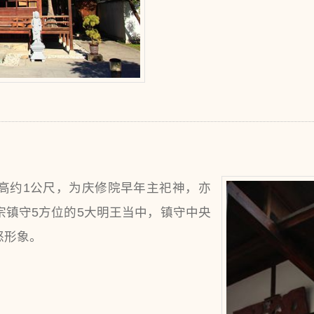
高约1公尺，为庆修院早年主祀神，亦
宗镇守5方位的5大明王当中，镇守中央
怒形象。