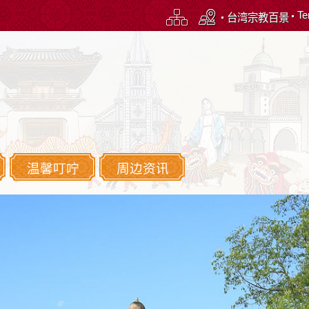
Te
台湾宗教百景
温馨叮咛
周边资讯