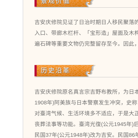
景观价值
吉安庆修院见证了日治时期日人移民聚落
入口、带廊木栏杆、「宝形造」屋面及木
遍石碑等重要文物仍完整留存至今。因此
历史沿革
吉安庆修院原名真言宗吉野布教所，为日本
1908年)阿美族与日本警察发生冲突，
对臺湾气候、生活环境多不适应，于是大正
丧葬法事等功能。臺湾光復(公元1945
民国37年(公元1948年)改为吉安。民国