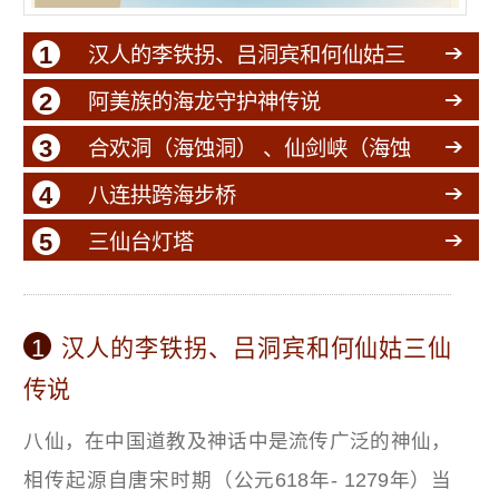
1
汉人的李铁拐、吕洞宾和何仙姑三
仙传说
2
阿美族的海龙守护神传说
3
合欢洞（海蚀洞） 、仙剑峡（海蚀
崖）
4
八连拱跨海步桥
5
三仙台灯塔
1
汉人的李铁拐、吕洞宾和何仙姑三仙
传说
八仙，在中国道教及神话中是流传广泛的神仙，
相传起源自唐宋时期（公元618年- 1279年）当