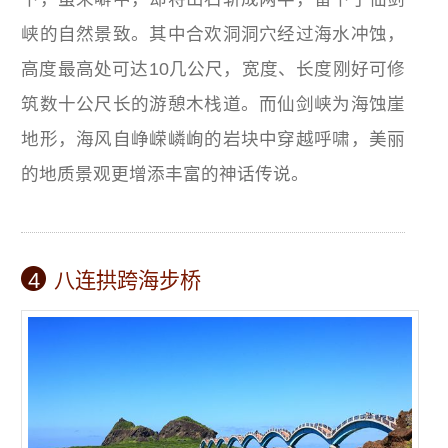
峡的自然景致。其中合欢洞洞穴经过海水冲蚀，
高度最高处可达10几公尺，宽度、长度刚好可修
筑数十公尺长的游憩木栈道。而仙剑峡为海蚀崖
地形，海风自峥嵘嶙峋的岩块中穿越呼啸，美丽
的地质景观更增添丰富的神话传说。
4
八连拱跨海步桥