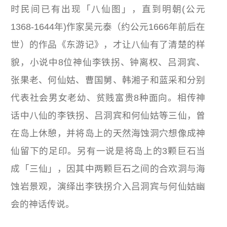
时民间已有出现「八仙图」，直到明朝(公元
1368-1644年)作家吴元泰（约公元1666年前后在
世）的作品《东游记》，才让八仙有了清楚的样
貌，小说中8位神仙李铁拐、钟离权、吕洞宾、
张果老、何仙姑、曹国舅、韩湘子和蓝采和分别
代表社会男女老幼、贫贱富贵8种面向。相传神
话中八仙的李铁拐、吕洞宾和何仙姑等三仙，曾
在岛上休憩，并将岛上的天然海蚀洞穴想像成神
仙留下的足印。另有一说是将岛上的3颗巨石当
成「三仙」，因其中两颗巨石之间的合欢洞与海
蚀岩景观，演绎出李铁拐介入吕洞宾与何仙姑幽
会的神话传说。