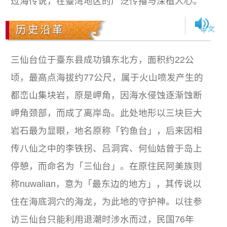
过海传说，在臺湾地区的广泛传播与深植人心。
历史沿革
三仙台位于臺东县成功镇东北方，面积约22公
顷，最高点海拔约77公尺，属于火山喷发产生的
都峦山集块岩，原是岬角，因海水侵蚀逐渐蚀断
岬角颈部，而成了离岸岛。此处地形以三块巨大
岩石最为显眼，地名原称「钓鱼台」，后来因相
传八仙之中的李铁拐、吕洞宾、何仙姑曾于岛上
停憩，而命名为「三仙台」。在原住民阿美族则
称nuwalian，意为「最东边的地方」，其传说以
住在海底洞穴的海龙，为此地的守护神。以往参
访三仙台只能利用退潮时涉水而过，民国76年