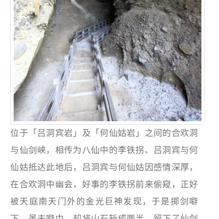
位于「吕洞宾岩」及「何仙姑岩」之间的合欢洞
与仙剑峡，相传为八仙中的李铁拐、吕洞宾与何
仙姑抵达此地后，吕洞宾与何仙姑因感情深厚，
在合欢洞中幽会，好事的李铁拐前来偷窥，正好
被天庭南天门外的金光巨神发现，于是掷剑噼
下，虽未噼中，却将山石斩成两半，留下了仙剑