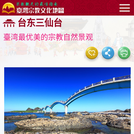
:::
跳
台东三仙台
到
主
臺湾最优美的宗教自然景观
要
内
容
区
块