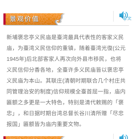
景观价值
新埔褒忠亭义民庙是臺湾最具代表性的客家义民
庙，为臺湾义民信仰的重镇，随着臺湾光復(公元
1945年)后北部客家人再次向外县市移民，也将
义民信仰分香各地，全臺许多义民庙皆以褒忠亭
义民庙为本山。其联庄(清朝时期联合几个村庄共
同管理治安的制度)信仰规模全臺首屈一指，庙内
匾额之多更是一大特色，特别是清代敕赐的「褒
忠」，和日据时期台湾总督长谷川清所赠「尽忠
报国」匾额皆为庙内重要文物。