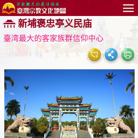
:::
跳
新埔褒忠亭义民庙
到
主
臺湾最大的客家族群信仰中心
要
内
容
区
块