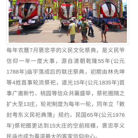
每年农曆7月褒忠亭的义民文化祭典，是义民爷
信仰一年一度大事，源自清朝乾隆55年(公元
1788年)庙宇落成后的联庄祭典，初期由林先坤
等4姓首事轮流祭祀，道光15年(公元1835年)首
事广邀新竹、桃园等信众共襄盛举，祭祀圈随之
扩大至13庄，轮祀制度为每年一轮，同年立「敕
封粤东义民祀典簿」规约，民国65年(公元1976
年)祭祀圈更达到15大庄的空前规模，褒忠亭义
民庙也成为臺湾最大的客家信仰中心。