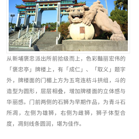
从新埔褒忠派出所前拾级而上，色彩豔丽宏伟的
「褒忠亭」牌楼上，有「成仁」、「取义」题字
外，牌楼面的门楣上方为五弯连枋斗拱组，斗的
造型为圆形，层层相叠，增加牌楼面的立体感与
华丽感。门前两侧的石狮为早期作品，为青斗石
所凋，左侧为雄狮，右侧为雌狮，狮子体型合
度，凋刻线条圆润，堪为佳作。