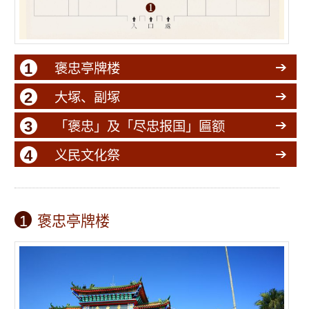
1
褒忠亭牌楼
2
大塚、副塚
3
「褒忠」及「尽忠报国」匾额
4
义民文化祭
1
褒忠亭牌楼