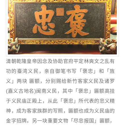
清朝乾隆皇帝因念及协助官府平定林爽文之乱有
功的臺湾义民，亲自御笔书写「褒忠」和「旌
义」两块 匾额，分别赐给新竹客家义民及诸罗
(嘉义古地名)闽南义民，其中「褒忠」匾额高挂
于义民庙正殿上，从此「褒忠」所代表的忠义精
神，成为客家族群的写照，匾额也成为义民庙的
金字招牌。另一块重要文物「尽忠报国」匾额，