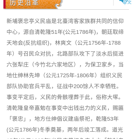
历史沿革
新埔褒忠亭义民庙是北臺湾客家族群共同的信仰
中心，源自清乾隆51年(公元1786年)，朝廷取缔
天地会(反抗组织)，林爽文（公元1756年-1788
年）号召民众对抗，北路部队攻下了淡水后挺进
六张犁庄（今竹北六家地区），为保卫家乡，当
地仕绅林先坤（公元1725年-1806年）组织义民
部队协助官兵平乱，征战中200馀人不幸牺牲。
事变平定后，义民的骨骸埋葬于此，俗称大塚。
清乾隆皇帝嘉勉在事变中出钱出力的义民，赐匾
「褒忠」，地方仕绅倡议建庙祭祀，乾隆53年
(公元1786年)冬季奠基，两年后竣工落成。道光