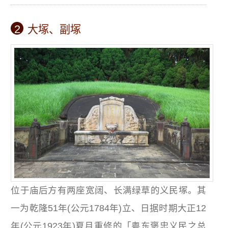
2
大塚、副塚
位于庙后方有两座宽阔、长满绿草的义民塚。其
一为乾隆51年(公元1784年)立、日据时期大正12
年(公元1923年)夏月重修的「粤东褒忠义民之总