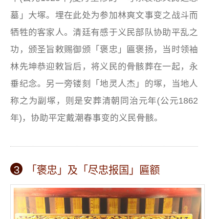
墓」大塚。埋在此处为参加林爽文事变之战斗而
牺牲的客家人。清廷有感于义民部队协助平乱之
功，颁圣旨敕赐御颁「褒忠」匾褒扬，当时领袖
林先坤恭迎敕旨后，将义民的骨骸葬在一起，永
垂纪念。另一旁镂刻「地灵人杰」的塚，当地人
称之为副塚，则是安葬清朝同治元年(公元1862
年)，协助平定戴潮春事变的义民骨骸。
3
「褒忠」及「尽忠报国」匾额