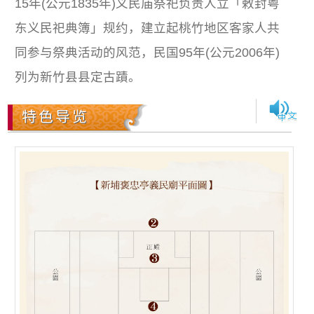
15年(公元1835年)义民庙祭祀负责人立「敕封粤
东义民祀典簿」规约，建立起桃竹地区客家人共
同参与祭典活动的风范，民国95年(公元2006年)
列为新竹县县定古蹟。
特色导览