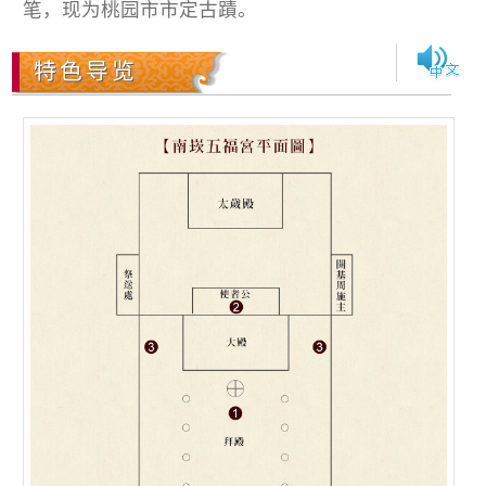
笔，现为桃园市市定古蹟。
特色导览