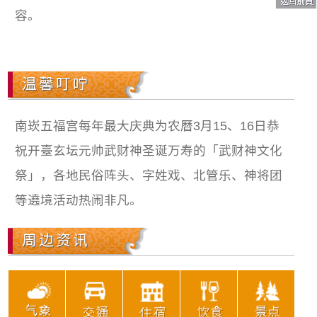
容。
温馨叮咛
南崁五福宫每年最大庆典为农曆3月15、16日恭
祝开臺玄坛元帅武财神圣诞万寿的「武财神文化
祭」，各地民俗阵头、字姓戏、北管乐、神将团
等遶境活动热闹非凡。
周边资讯