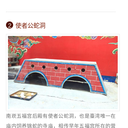
2
使者公蛇洞
南崁五福宫后殿有使者公蛇洞，也是臺湾唯一在
庙内饲养锦蛇的寺庙，相传早年五福宫所在的营