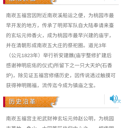
南崁五福宫因附近南崁溪船运之便，为桃园市最
早开发的地方，传承了明郑军队自大陆奉请来臺
的玄坛元帅香火，成为桃园市最早兴建的庙宇，
并在清朝形成南崁五大庄的祭祀圈。道光3年
（公元1823年）举行祈安建醮(庙宇整修扩建后
感谢神明庇佑的仪式)所留下之一只大天炉(石香
炉)，除见证五福宫修缮历史，因传说透过触摸可
获得神明赐福，流传迄今成为镇庙之宝。
历史沿革
南崁五福宫主祀武财神玄坛元帅赵公明，为桃园