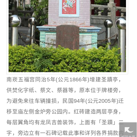
南崁五福宫同治5年(公元1866年)增建圣蹟亭，
供焚化字纸、祭文、祭器等，原本位于牌楼旁，
为避免来往车辆撞损，民国94年(公元2005年)迁
移至庙左侧金炉旁公园内。红砖建造两层亭身，
每层翼角均有龙凤吉兽装饰，上面有「圣蹟」二
字，旁边立有一石碑记载此事和详列各界捐款内