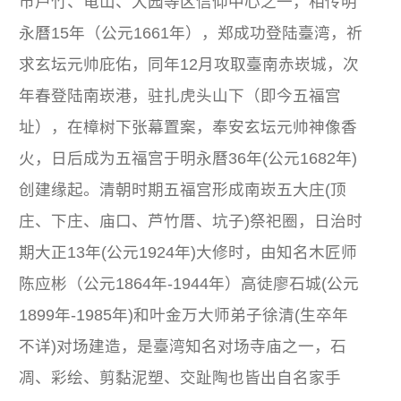
市芦竹、龟山、大园等区信仰中心之一，相传明
永曆15年（公元1661年），郑成功登陆臺湾，祈
求玄坛元帅庇佑，同年12月攻取臺南赤崁城，次
年春登陆南崁港，驻扎虎头山下（即今五福宫
址），在樟树下张幕置案，奉安玄坛元帅神像香
火，日后成为五福宫于明永曆36年(公元1682年)
创建缘起。清朝时期五福宫形成南崁五大庄(顶
庄、下庄、庙口、芦竹厝、坑子)祭祀圈，日治时
期大正13年(公元1924年)大修时，由知名木匠师
陈应彬（公元1864年-1944年）高徒廖石城(公元
1899年-1985年)和叶金万大师弟子徐清(生卒年
不详)对场建造，是臺湾知名对场寺庙之一，石
凋、彩绘、剪黏泥塑、交趾陶也皆出自名家手