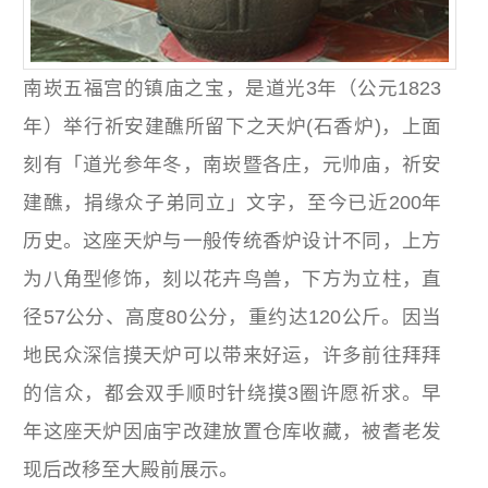
南崁五福宫的镇庙之宝，是道光3年（公元1823
年）举行祈安建醮所留下之天炉(石香炉)，上面
刻有「道光参年冬，南崁暨各庄，元帅庙，祈安
建醮，捐缘众子弟同立」文字，至今已近200年
历史。这座天炉与一般传统香炉设计不同，上方
为八角型修饰，刻以花卉鸟兽，下方为立柱，直
径57公分、高度80公分，重约达120公斤。因当
地民众深信摸天炉可以带来好运，许多前往拜拜
的信众，都会双手顺时针绕摸3圈许愿祈求。早
年这座天炉因庙宇改建放置仓库收藏，被耆老发
现后改移至大殿前展示。