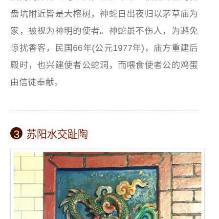
盘坑附近皆是大榕树，神蛇日出夜归以茅草庙为
家，被视为神明的使者。神蛇虽不伤人，为避免
惊扰香客，民国66年(公元1977年)，庙方重建后
殿时，也兴建使者公蛇洞，而喂食使者公的鸡蛋
由信徒奉献。
3
苏阳水交趾陶