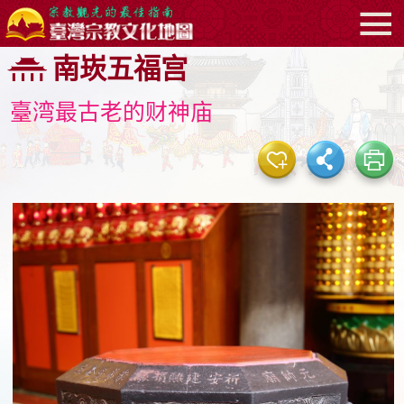
:::
跳
南崁五福宫
到
主
臺湾最古老的财神庙
要
内
容
区
块