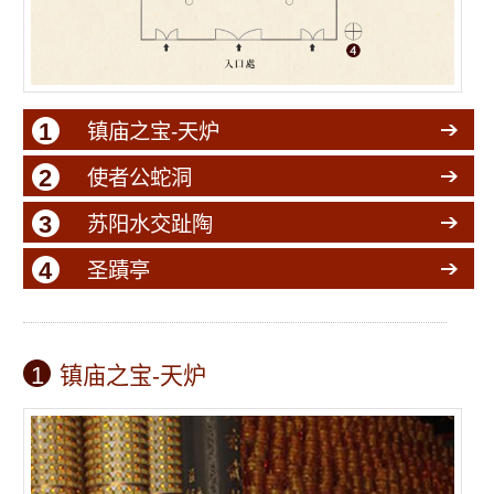
1
镇庙之宝-天炉
2
使者公蛇洞
3
苏阳水交趾陶
4
圣蹟亭
1
镇庙之宝-天炉