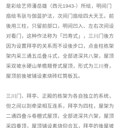
是彩绘艺师潘岳雄（西元1943-）所绘，明间门
扇绘韦驮与伽蓝护法，次间门扇绘四大天王。前
後用三柱，只留前部口，明间凹入、左右次间设
对看门，这种作法称为「凹寿式」，三川门後方
因为设置拜亭的关系而不设後步口，点金柱栋架
架内采三通五瓜叠斗式，全部进深共八架，屋顶
采双坡水硬山单檐翘脊式屋顶，形式为三川脊，
屋顶前後坡铺设素烧砖红筒板瓦。
三川门、拜亭、正殿的栋架为各自独立的系统，
但之间以劄牵梁相互连系，拜亭为四柱，屋架为
二通四叠斗卷棚式屋顶，全部进深共六架，屋顶
采四垂顶，屋顶铺设素烧仰合瓦，拜亭的後屋坡