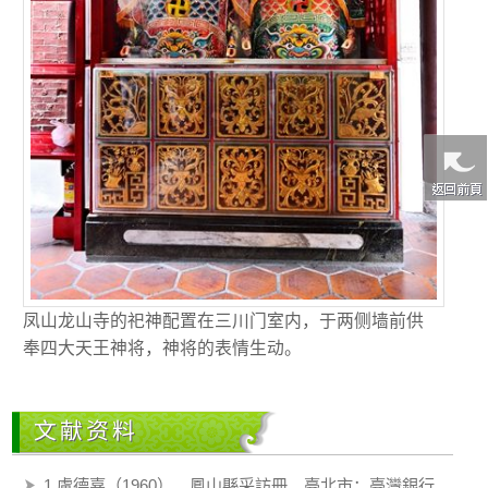
凤山龙山寺的祀神配置在三川门室内，于两侧墙前供
奉四大天王神将，神将的表情生动。
文献资料
1.盧德嘉（1960）。鳳山縣采訪冊。臺北市：臺灣銀行