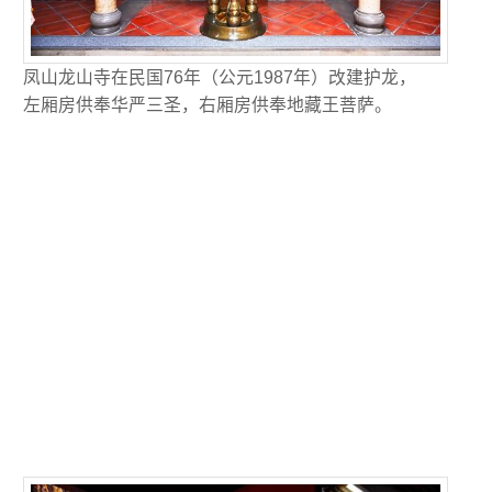
凤山龙山寺在民国76年（公元1987年）改建护龙，
左厢房供奉华严三圣，右厢房供奉地藏王菩萨。