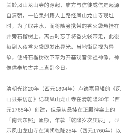
关於凤山龙山寺的源起，庙方与信徒咸信是起源
自清朝，一位泉州籍人士路经凤山龙山寺现址
时，为了取井水，而将随身携带的香火袋悬挂在
井旁石榴树上，离去时忘了将香火袋带走，此後
每到入夜香火袋即发出异光。当地街民视为异
象，便将石榴树砍下奉为开基观音佛祖神像，神
像供奉於古井上直到今日。
清朝光绪20年（西元1894年）卢德嘉纂辑的《凤
山县采访册》记载凤山龙山寺在清乾隆30年（西
元1765年）创建，但是从悬挂在正殿神龛上的
「南云东照」匾额，年款「乾隆岁次庚辰」，显
示凤山龙山寺在清朝乾隆25年（西元1760年）以