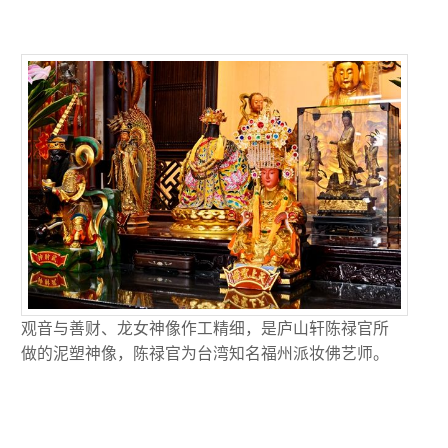
观音与善财、龙女神像作工精细，是庐山轩陈禄官所
做的泥塑神像，陈禄官为台湾知名福州派妆佛艺师。