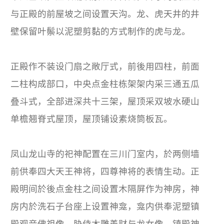
与正殿的前屋坡之间设置天沟。龙、虎天井的井
壁保留叶鬃以泥塑剪黏的方式制作的虎与龙。
正殿作不装设门扇之敞厅式，前後用四柱，前面
二柱构成部口，中央点金柱栋架架内采三通五瓜
叠斗式，全部进深共十三架，屋顶采双坡水硬山
单檐翘脊式屋顶，屋顶铺设素烧筒板瓦。
凤山龙山寺的祀神配置在三川门室内，於两侧墙
前供奉四大天王神将，四尊神将的表情生动。正
殿明间於後点金柱之间设置木隔屏作为神房，神
房内於洗石子台座上设置神龛，龛内供奉泥塑镇
殿观音佛祖像，胁侍木雕善财与龙女像，镇殿神