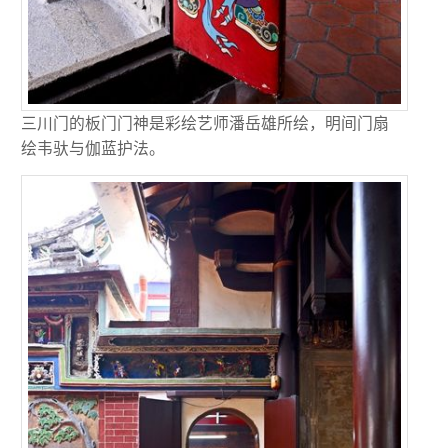
三川门的板门门神是彩绘艺师潘岳雄所绘，明间门扇
绘韦驮与伽蓝护法。