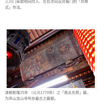
三川门采取明间凹入、左右次间设对看门的「凹寿
式」作法。
清朝乾隆25年 （公元1770年）之「南云东照」匾，
为凤山龙山寺所存最古之匾额。