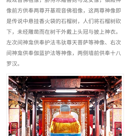
像前方供奉两尊开基观音佛祖像，这两尊神像即
是传说中悬挂香火袋的石榴树，人们将石榴树砍
下，未经雕凿而在树干外戴上头冠与披上神衣。
左次间神龛供奉护法韦驮尊天菩萨等神像、右次
间神龛供奉伽蓝护法等神像，两侧墙前供奉十八
罗汉。