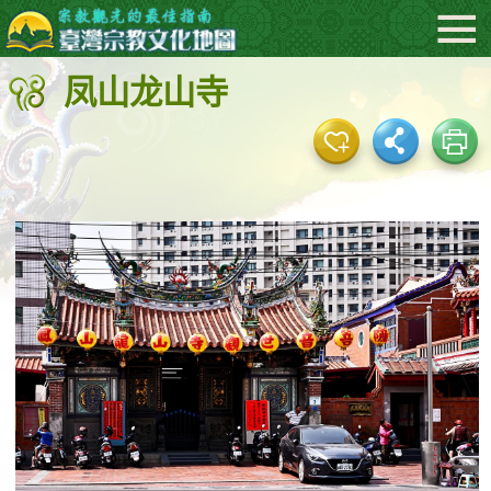
:::
跳
到
凤山龙山寺
主
要
内
容
区
块