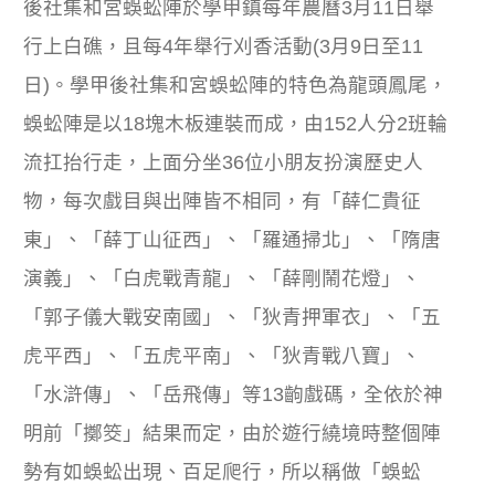
後社集和宮蜈蚣陣於學甲鎮每年農曆3月11日舉
行上白礁，且每4年舉行刈香活動(3月9日至11
日)。學甲後社集和宮蜈蚣陣的特色為龍頭鳳尾，
蜈蚣陣是以18塊木板連裝而成，由152人分2班輪
流扛抬行走，上面分坐36位小朋友扮演歷史人
物，每次戲目與出陣皆不相同，有「薛仁貴征
東」、「薛丁山征西」、「羅通掃北」、「隋唐
演義」、「白虎戰青龍」、「薛剛鬧花燈」、
「郭子儀大戰安南國」、「狄青押軍衣」、「五
虎平西」、「五虎平南」、「狄青戰八寶」、
「水滸傳」、「岳飛傳」等13齣戲碼，全依於神
明前「擲筊」結果而定，由於遊行繞境時整個陣
勢有如蜈蚣出現、百足爬行，所以稱做「蜈蚣