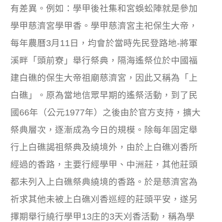
有差異。例如：學甲後社集和宮蜈蚣陣就是參加
學甲慈濟宮學甲香。學甲慈濟宮主祀保生大帝，
每年農曆3月11日，均會於當時先民登路地-將軍
溪畔「頭前寮」舉行祭典，隔海遙祭位於中國福
建白礁的保生大帝祖廟慈濟宮，因此又稱為「上
白礁」。原為當地信眾早期的遙祭活動，到了民
國66年（公元1977年）之後由於官方支持，擴大
祭典層次，逐漸成為今日的規模。除每年固定舉
行上白礁謁祖祭典及繞境外，由於上白礁刈香所
經過的香路，主要行經學甲、中洲莊，其他莊頭
都未列入上白礁祭典繞境的香路。於是慈濟宮為
祈求其他未被上白礁刈香巡經的莊頭平安，遂另
擇期舉行繞行學甲13庄的3天刈香活動，稱為學