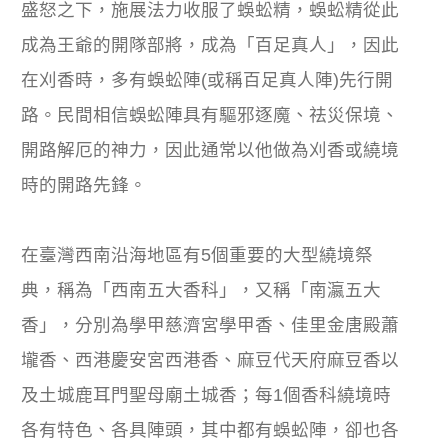
盛怒之下，施展法力收服了蜈蚣精，蜈蚣精從此
成為王爺的開隊部將，成為「百足真人」，因此
在刈香時，多有蜈蚣陣(或稱百足真人陣)先行開
路。民間相信蜈蚣陣具有驅邪逐魔、祛災保境、
開路解厄的神力，因此通常以他做為刈香或繞境
時的開路先鋒。
在臺灣西南沿海地區有5個重要的大型繞境祭
典，稱為「西南五大香科」，又稱「南瀛五大
香」，分別為學甲慈濟宮學甲香、佳里金唐殿蕭
壠香、西港慶安宮西港香、麻豆代天府麻豆香以
及土城鹿耳門聖母廟土城香；每1個香科繞境時
各有特色、各具陣頭，其中都有蜈蚣陣，卻也各