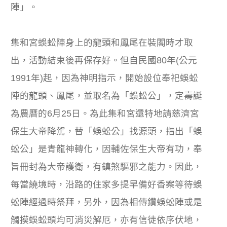
陣」。
集和宮蜈蚣陣身上的龍頭和鳳尾在裝閣時才取
出，活動結束後再保存好。但自民國80年(公元
1991年)起，因為神明指示，開始設位奉祀蜈蚣
陣的龍頭、鳳尾，並取名為「蜈蚣公」，定壽誕
為農曆的6月25日。為此集和宮還特地請慈濟宮
保生大帝降駕，替「蜈蚣公」找源頭，指出「蜈
蚣公」是青龍神轉化，因輔佐保生大帝有功，奉
旨冊封為大帝護衛，有鎮煞驅邪之能力。因此，
每當繞境時，沿路的住家多提早備好香案等待蜈
蚣陣經過時祭拜，另外，因為相傳鑽蜈蚣陣或是
觸摸蜈蚣頭均可消災解厄，亦有信徒依序伏地，