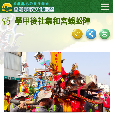
:::
跳
到
學甲後社集和宮蜈蚣陣
主
要
內
容
區
塊