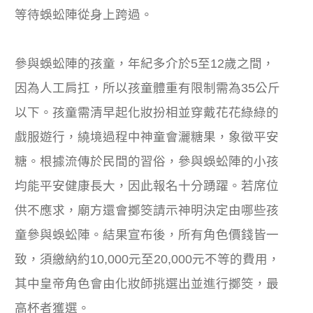
等待蜈蚣陣從身上跨過。
參與蜈蚣陣的孩童，年紀多介於5至12歲之間，
因為人工肩扛，所以孩童體重有限制需為35公斤
以下。孩童需清早起化妝扮相並穿戴花花綠綠的
戲服遊行，繞境過程中神童會灑糖果，象徵平安
糖。根據流傳於民間的習俗，參與蜈蚣陣的小孩
均能平安健康長大，因此報名十分踴躍。若席位
供不應求，廟方還會擲筊請示神明決定由哪些孩
童參與蜈蚣陣。結果宣布後，所有角色價錢皆一
致，須繳納約10,000元至20,000元不等的費用，
其中皇帝角色會由化妝師挑選出並進行擲筊，最
高杯者獲選。