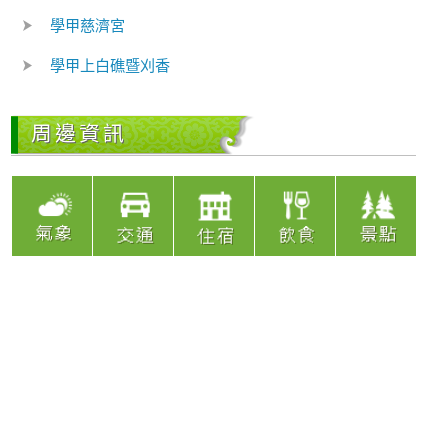
學甲慈濟宮
學甲上白礁暨刈香
周邊資訊