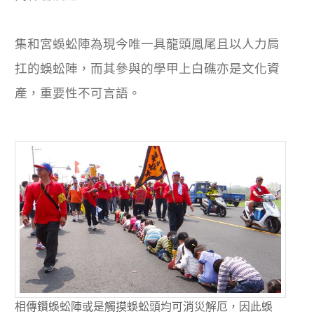
集和宮蜈蚣陣為現今唯一具龍頭鳳尾且以人力肩
扛的蜈蚣陣，而其參與的學甲上白礁亦是文化資
產，重要性不可言語。
相傳鑽蜈蚣陣或是觸摸蜈蚣頭均可消災解厄，因此蜈