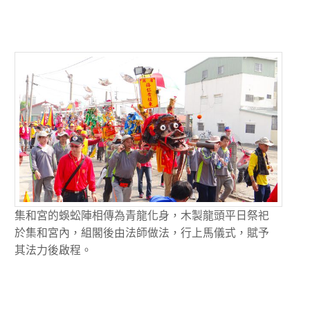
集和宮的蜈蚣陣相傳為青龍化身，木製龍頭平日祭祀
於集和宮內，組閣後由法師做法，行上馬儀式，賦予
其法力後啟程。