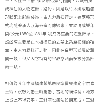
車，即在車上搭1個彩繪造景的棚閣，並載著扮
成神仙的人物遊街；路船，則是以竹木綁成船隻
形狀配上彩繪裝飾，由人力肩扛行走。這兩種形
式均隨著漢人渡海來臺而傳過來，並於清咸豐年
間(公元1850至1861年間)成為重要的遊藝陣頭。
蜈蚣陣主要是在木板搭建的支架上乘坐扮相的孩
童，由人力肩扛行走動，因此在造型形式屬於藝
閣一類，但又因它特有的宗教意涵而多被分為陣
頭一類。
相傳為某年中國福建某地居民準備興建廟宇供奉
王爺，沒想到動土時驚動了當地的蜈蚣精，地方
上從此不得安寧，王爺廟也無法如期完成，王爺