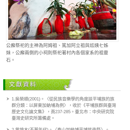
公廨祭祀的主神為阿姆祖、篤加阿立祖與尪姨七姊
妹，公廨兩側的小祠則祭祀著村內各個家系的祖靈
石。
文獻資料
1.吳榮順(2001)。〈從民族音樂學的角度談平埔族的族
群分類：以屏東加蚋埔為例〉，收於《平埔族群與臺灣
歷史文化論文集》，頁237-285。臺北市：中央研究院
臺灣史研究所籌備處。
2.曾坤木(不著年代)。〈泰山加蚋埔平埔族夜祭〉。