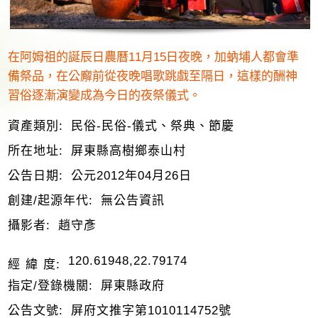
在阿姆祖的誕辰日農曆11月15日夜晚，加蚋埔人都會準
備祭品，在公廨前從夜晚唱歌跳戲至隔日，這樣的酬神
習俗逐漸演變成為今日的夜祭儀式。
資產類別:
民俗-民俗-儀式、祭典、節慶
所在地址:
屏東縣高樹鄉泰山村
公告日期:
公元2012年04月26日
創建/起源年代:
無公告資訊
攝影者:
趙守彥
120.61948,22.79174
經 緯 度:
指定/登錄機關:
屏東縣政府
公告文號:
屏府文推字第1010114752號