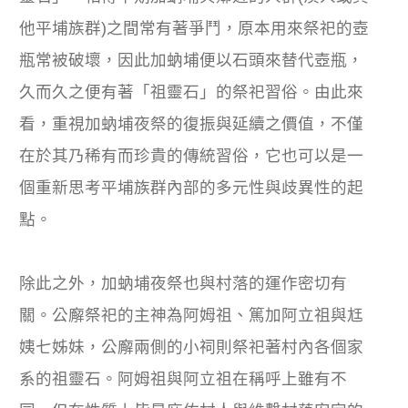
他平埔族群)之間常有著爭鬥，原本用來祭祀的壺
瓶常被破壞，因此加蚋埔便以石頭來替代壺瓶，
久而久之便有著「祖靈石」的祭祀習俗。由此來
看，重視加蚋埔夜祭的復振與延續之價值，不僅
在於其乃稀有而珍貴的傳統習俗，它也可以是一
個重新思考平埔族群內部的多元性與歧異性的起
點。
除此之外，加蚋埔夜祭也與村落的運作密切有
關。公廨祭祀的主神為阿姆祖、篤加阿立祖與尪
姨七姊妹，公廨兩側的小祠則祭祀著村內各個家
系的祖靈石。阿姆祖與阿立祖在稱呼上雖有不