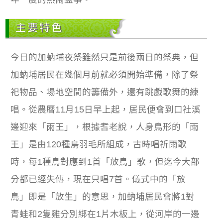
主要特色
今日的加蚋埔夜祭雖然只是前後兩日的祭典，但
加蚋埔居民在幾個月前就必須開始準備，除了祭
祀物品、場地空間的籌備外，還有跳戲歌舞的練
唱。從農曆11月15日早上起，居民便會到口社溪
邊迎來「雨王」，根據耆老說，人身鳥形的「雨
王」是由120種鳥羽毛所組成，古時唱祈雨歌
時，每1種鳥對應到1首「放鳥」歌，但迄今大部
分都已經失傳，現在只唱7首。儀式中的「放
鳥」即是「放生」的意思，加蚋埔居民會將1對
青蛙和2隻雞分別綁在1片木板上，從河岸的一邊