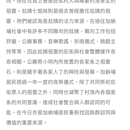
同，但在性質上皆是庇佑村人與維繫村落安定的
祖靈。尪姨七姐妹則是過去曾經擔任尪姨的祖
靈，祂們被認為是尪姨的法力來源，在過往加蚋
埔社會中有許多不同職司的尪姨，職司工作包括
狩獵、公廨事務、音樂歌謠、祈雨儀式、跳戲主
持等等，因此尪姨祖靈的庇佑與社會整體運作息
息相關。公廨旁小祠內所放置的各家系之祖靈
石，則是關乎著各家人丁的興旺與發展。加蚋埔
居民透過一年一度的夜祭儀式，除了共同祭祀庇
佑眾人的祖靈之外，同時也凝聚了村落內各個家
系的共同意識，達成社會整合與人群認同的可
能，在今日亦是加蚋埔居民重新找回族群認同與
價值的重要來源。