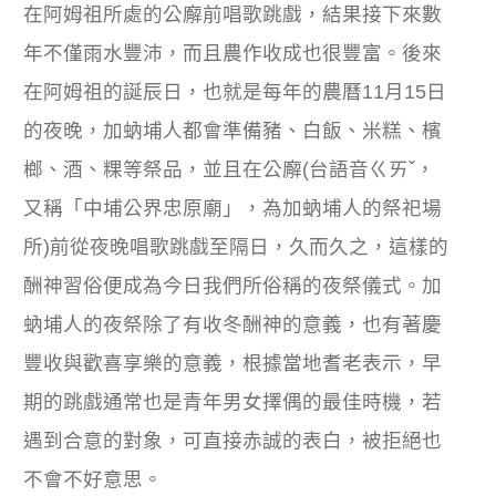
在阿姆祖所處的公廨前唱歌跳戲，結果接下來數
年不僅雨水豐沛，而且農作收成也很豐富。後來
在阿姆祖的誕辰日，也就是每年的農曆11月15日
的夜晚，加蚋埔人都會準備豬、白飯、米糕、檳
榔、酒、粿等祭品，並且在公廨(台語音ㄍㄞˇ，
又稱「中埔公界忠原廟」，為加蚋埔人的祭祀場
所)前從夜晚唱歌跳戲至隔日，久而久之，這樣的
酬神習俗便成為今日我們所俗稱的夜祭儀式。加
蚋埔人的夜祭除了有收冬酬神的意義，也有著慶
豐收與歡喜享樂的意義，根據當地耆老表示，早
期的跳戲通常也是青年男女擇偶的最佳時機，若
遇到合意的對象，可直接赤誠的表白，被拒絕也
不會不好意思。