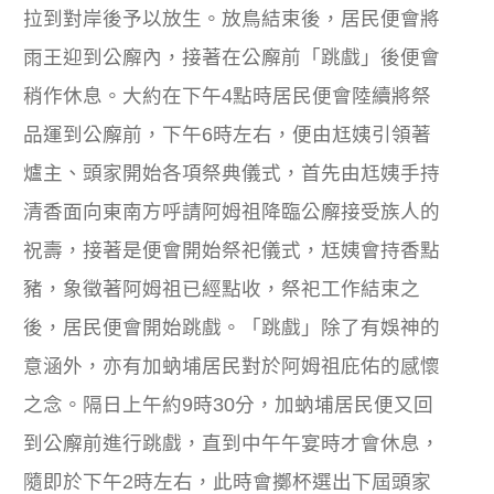
拉到對岸後予以放生。放鳥結束後，居民便會將
雨王迎到公廨內，接著在公廨前「跳戲」後便會
稍作休息。大約在下午4點時居民便會陸續將祭
品運到公廨前，下午6時左右，便由尪姨引領著
爐主、頭家開始各項祭典儀式，首先由尪姨手持
清香面向東南方呼請阿姆祖降臨公廨接受族人的
祝壽，接著是便會開始祭祀儀式，尪姨會持香點
豬，象徵著阿姆祖已經點收，祭祀工作結束之
後，居民便會開始跳戲。「跳戲」除了有娛神的
意涵外，亦有加蚋埔居民對於阿姆祖庇佑的感懷
之念。隔日上午約9時30分，加蚋埔居民便又回
到公廨前進行跳戲，直到中午午宴時才會休息，
隨即於下午2時左右，此時會擲杯選出下屆頭家