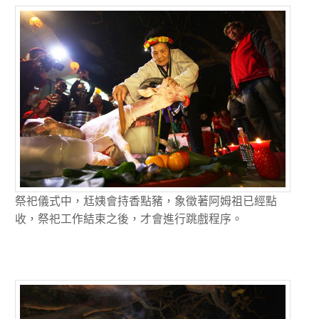
祭祀儀式中，尪姨會持香點豬，象徵著阿姆祖已經點
收，祭祀工作結束之後，才會進行跳戲程序。