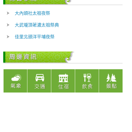
大內頭社太祖夜祭
大武壠頂荖濃太祖祭典
佳里北頭洋平埔夜祭
周邊資訊