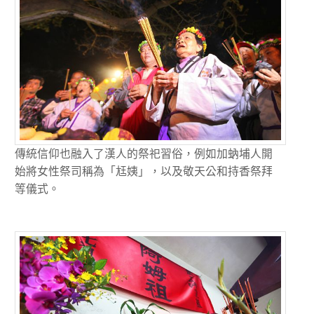
傳統信仰也融入了漢人的祭祀習俗，例如加蚋埔人開
始將女性祭司稱為「尪姨」，以及敬天公和持香祭拜
等儀式。