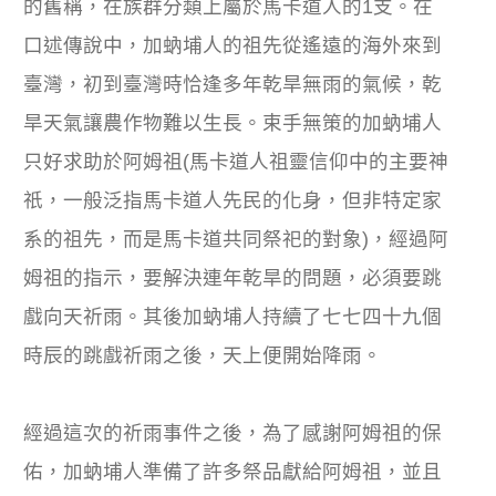
的舊稱，在族群分類上屬於馬卡道人的1支。在
口述傳說中，加蚋埔人的祖先從遙遠的海外來到
臺灣，初到臺灣時恰逢多年乾旱無雨的氣候，乾
旱天氣讓農作物難以生長。束手無策的加蚋埔人
只好求助於阿姆祖(馬卡道人祖靈信仰中的主要神
祇，一般泛指馬卡道人先民的化身，但非特定家
系的祖先，而是馬卡道共同祭祀的對象)，經過阿
姆祖的指示，要解決連年乾旱的問題，必須要跳
戲向天祈雨。其後加蚋埔人持續了七七四十九個
時辰的跳戲祈雨之後，天上便開始降雨。
經過這次的祈雨事件之後，為了感謝阿姆祖的保
佑，加蚋埔人準備了許多祭品獻給阿姆祖，並且