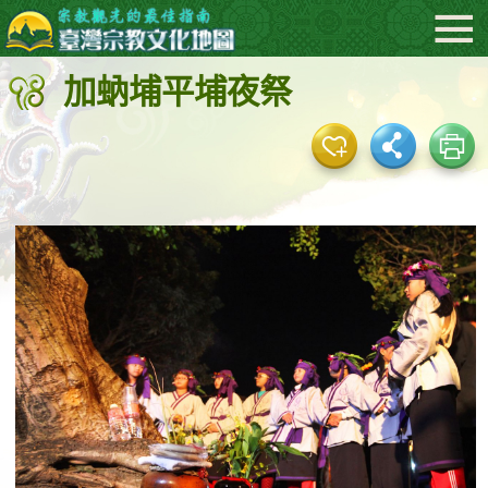
:::
跳
到
加蚋埔平埔夜祭
主
要
內
容
區
塊