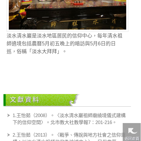
淡水清水巖是淡水地區居民的信仰中心，每年清水祖
師遶境包括農曆5月初五晚上的暗訪與5月6日的日
巡，俗稱「淡水大拜拜」。
文獻資料
1.王怡茹（2008）。〈淡水清水巖祖師廟繞境儀式建構
下的信仰空間〉。北市教大社教學報7：201-216。
2.王怡茹（2013）。〈戰爭、傳說與地方社會之信仰重