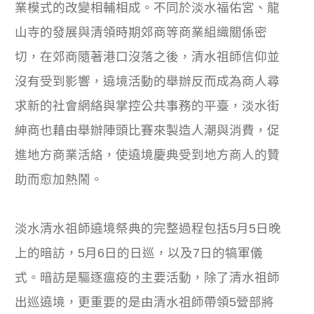
業模式的改變相輔相成。不同於淡水福佑宮、龍
山寺的發展與清領時期郊商等商業組織關係密
切，在郊商隨著港口沒落之後，清水祖師信仰並
沒有受到影響，遶境活動的舉辦反而成為商人尋
求新的社會網絡與掌控公共事務的平臺，淡水街
紳商也藉由舉辦陣頭比賽來製造人潮與消費，促
進地方商業活絡，使遶境慶典受到地方商人的贊
助而愈加熱鬧。
淡水清水祖師遶境祭典的完整過程包括5月5日晚
上的暗訪，5月6日的日巡，以及7日的犒軍儀
式。暗訪是驅逐瘟疫的主要活動，除了清水祖師
出巡遶境，更重要的是由清水祖師帶領5營部將