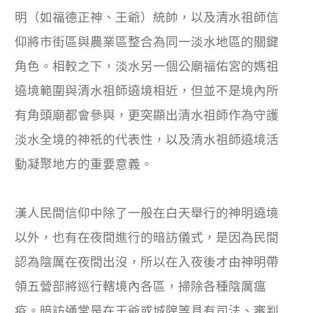
明（如福德正神、王爺）統帥，以及清水祖師信
仰將市街區與農業區整合為同一淡水地區的關鍵
角色。相較之下，淡水另一個公廟福佑宮的媽祖
遶境範圍與清水祖師遶境相近，但並不是境內所
有角頭廟都會參與，更突顯出清水祖師作為守護
淡水全境的神祇的代表性，以及清水祖師遶境活
動凝聚地方的重要意義。
漢人民間信仰中除了一般在白天舉行的神明遶境
以外，也有在夜間進行的暗訪儀式，是因為民間
認為陰厲在夜間出沒，所以在入夜後才由神明帶
領五營部將巡行轄境內各區，掃除各種陰厲瘟
疫。暗訪通常是在王爺或城隍等具有司法、審判