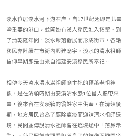
淡水位居淡水河下游右岸，自17世紀起即是北臺
灣重要的港口，並開始有漢人移民進入拓墾。到
了清乾隆年間，淡水聚落發展而形成街市，各籍
移民亦陸續在市街內興建廟宇，淡水的清水祖師
信仰早期即是由來自福建安溪移民所奉祀。
相傳今天淡水清水巖祖師廟主祀的蓬萊老祖神
像，是在清領時期由安溪清水巖1位僧人攜帶來
臺，後來留在安溪籍的翁姓家中供奉。在清領後
期，地方居民曾為了驅除瘟疫而迎請清水祖師遶
境，民間並傳說清水祖師曾在遶境途中「落鼻示
警」，使民眾前來觀看脫落鼻子的神像而避開災