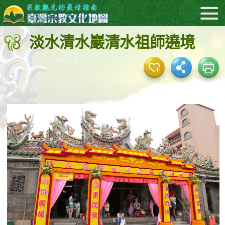
:::
跳
到
淡水清水巖清水祖師遶境
主
要
內
容
區
塊