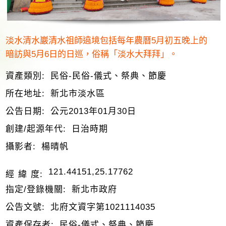
淡水清水巖清水祖師遶境包括每年農曆5月初五晚上的
暗訪與5月6日的日巡，俗稱「淡水大拜拜」。
資產類別:
民俗-民俗-儀式、祭典、節慶
所在地址:
新北市淡水區
公告日期:
公元2013年01月30日
創建/起源年代:
日治時期
攝影者:
楊晴帆
121.44151,25.17762
經 緯 度:
指定/登錄機關:
新北市政府
公告文號:
北府文資字第1021114035
資產保存者:
民俗-儀式、祭典、節慶