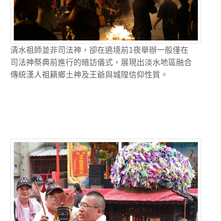
清水祖師並非司法神，卻在遶境前1夜舉辦一般僅在
司法神祭典前進行的暗訪儀式，展現出淡水地區融合
傳統漢人祖籍鄉土神及王爺與城隍信仰性質。