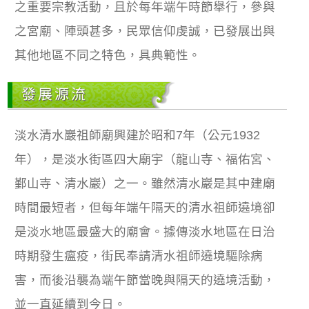
之重要宗教活動，且於每年端午時節舉行，參與
之宮廟、陣頭甚多，民眾信仰虔誠，已發展出與
其他地區不同之特色，具典範性。
發展源流
淡水清水巖祖師廟興建於昭和7年（公元1932
年），是淡水街區四大廟宇（龍山寺、福佑宮、
鄞山寺、清水巖）之一。雖然清水巖是其中建廟
時間最短者，但每年端午隔天的清水祖師遶境卻
是淡水地區最盛大的廟會。據傳淡水地區在日治
時期發生瘟疫，街民奉請清水祖師遶境驅除病
害，而後沿襲為端午節當晚與隔天的遶境活動，
並一直延續到今日。