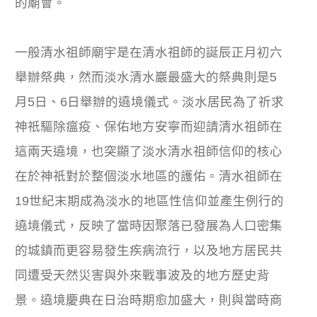
的廟會。
一般清水祖師廟宇是在清水祖師的誕辰正月初六
舉辦祭典，然而淡水清水巖最盛大的祭典則是5
月5日、6日舉辦的遶境儀式。淡水居民為了祈求
神祇驅除瘟疫、保佑地方安寧而迎請清水祖師在
這兩天遶境，也突顯了淡水清水祖師信仰的核心
在於神祇對於整個淡水地區的護佑。清水祖師在
19世紀末期成為淡水的地區性信仰並產生例行的
遶境儀式，反映了當時因聚落已發展為人口密集
的城鎮而更容易發生疾病流行，以及地方居民共
同遭受天然災害與外來戰事波及的地方歷史背
景。遶境慶典在日治時期愈加盛大，則與當時商