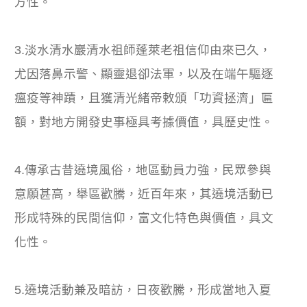
方性。
3.淡水清水巖清水祖師蓬萊老祖信仰由來已久，
尤因落鼻示警、顯靈退卻法軍，以及在端午驅逐
瘟疫等神蹟，且獲清光緒帝敕頒「功資拯濟」匾
額，對地方開發史事極具考據價值，具歷史性。
4.傳承古昔遶境風俗，地區動員力強，民眾參與
意願甚高，舉區歡騰，近百年來，其遶境活動已
形成特殊的民間信仰，富文化特色與價值，具文
化性。
5.遶境活動兼及暗訪，日夜歡騰，形成當地入夏