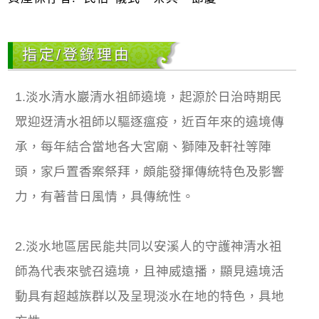
指定/登錄理由
1.淡水清水巖清水祖師遶境，起源於日治時期民
眾迎迓清水祖師以驅逐瘟疫，近百年來的遶境傳
承，每年結合當地各大宮廟、獅陣及軒社等陣
頭，家戶置香案祭拜，頗能發揮傳統特色及影響
力，有著昔日風情，具傳統性。
2.淡水地區居民能共同以安溪人的守護神清水祖
師為代表來號召遶境，且神威遠播，顯見遶境活
動具有超越族群以及呈現淡水在地的特色，具地