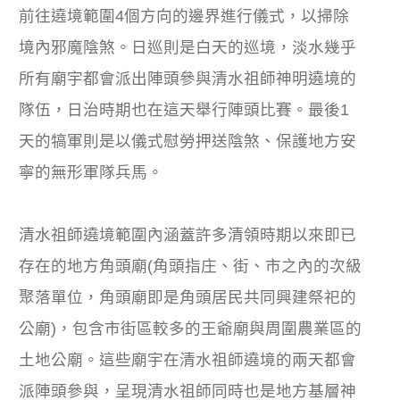
前往遶境範圍4個方向的邊界進行儀式，以掃除
境內邪魔陰煞。日巡則是白天的巡境，淡水幾乎
所有廟宇都會派出陣頭參與清水祖師神明遶境的
隊伍，日治時期也在這天舉行陣頭比賽。最後1
天的犒軍則是以儀式慰勞押送陰煞、保護地方安
寧的無形軍隊兵馬。
清水祖師遶境範圍內涵蓋許多清領時期以來即已
存在的地方角頭廟(角頭指庄、街、市之內的次級
聚落單位，角頭廟即是角頭居民共同興建祭祀的
公廟)，包含市街區較多的王爺廟與周圍農業區的
土地公廟。這些廟宇在清水祖師遶境的兩天都會
派陣頭參與，呈現清水祖師同時也是地方基層神