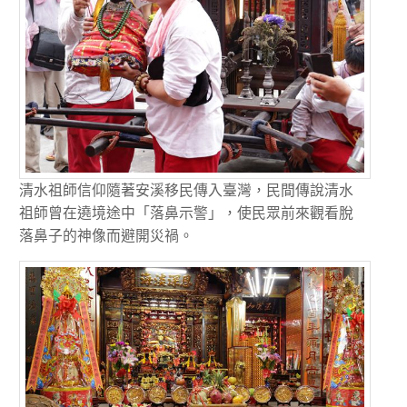
清水祖師信仰隨著安溪移民傳入臺灣，民間傳說清水
祖師曾在遶境途中「落鼻示警」，使民眾前來觀看脫
落鼻子的神像而避開災禍。