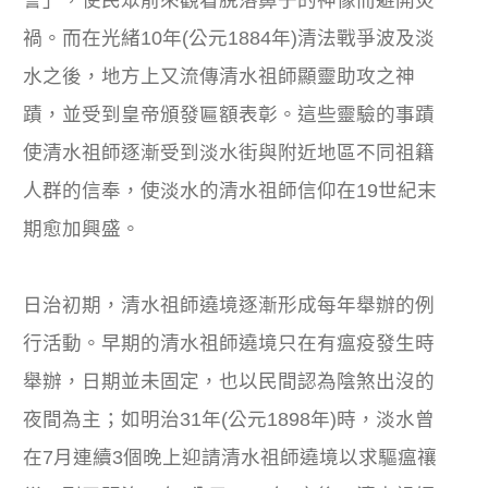
禍。而在光緒10年(公元1884年)清法戰爭波及淡
水之後，地方上又流傳清水祖師顯靈助攻之神
蹟，並受到皇帝頒發匾額表彰。這些靈驗的事蹟
使清水祖師逐漸受到淡水街與附近地區不同祖籍
人群的信奉，使淡水的清水祖師信仰在19世紀末
期愈加興盛。
日治初期，清水祖師遶境逐漸形成每年舉辦的例
行活動。早期的清水祖師遶境只在有瘟疫發生時
舉辦，日期並未固定，也以民間認為陰煞出沒的
夜間為主；如明治31年(公元1898年)時，淡水曾
在7月連續3個晚上迎請清水祖師遶境以求驅瘟禳