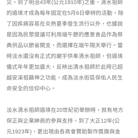
災。到了明治43年(公元1910年)之後，清水祖師
的遶境才成為每年固定在5月6日舉辨的活動。除
了因疾病容易在炎熱夏季發生流行以外，也據說
是因為民眾提議可利用端午節的應景食品作為祭
典供品以節省開支，而選擇在端午隔天舉行。當
時淡水還沒有正式的廟宇供奉清水祖師，但遶境
儀式年年更加盛大，反映出清水祖師於此時已超
越安溪祖籍神之功能，成為淡水街區保佑人民生
命安全的信仰中心。
淡水清水祖師遶境在20世紀初舉辦時，就有地方
保正與企業紳商的參與支持，到了大正12年(公
元1923年)，更出現由各商會贊助製作獎旗與金