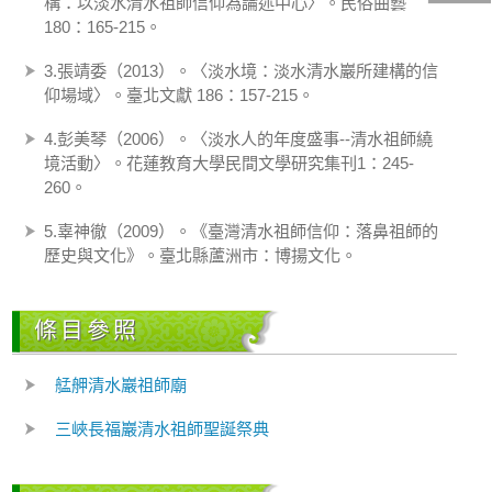
構：以淡水清水祖師信仰為論述中心〉。民俗曲藝
180：165-215。
3.張靖委（2013）。〈淡水境：淡水清水巖所建構的信
仰場域〉。臺北文獻 186：157-215。
4.彭美琴（2006）。〈淡水人的年度盛事--清水祖師繞
境活動〉。花蓮教育大學民間文學研究集刊1：245-
260。
5.辜神徹（2009）。《臺灣清水祖師信仰：落鼻祖師的
歷史與文化》。臺北縣蘆洲市：博揚文化。
條目參照
艋舺清水巖祖師廟
三峽長福巖清水祖師聖誕祭典