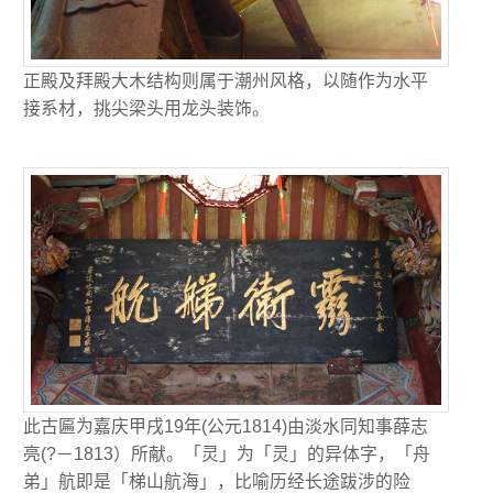
正殿及拜殿大木结构则属于潮州风格，以随作为水平
接系材，挑尖梁头用龙头装饰。
此古匾为嘉庆甲戌19年(公元1814)由淡水同知事薛志
亮(?－1813）所献。「灵」为「灵」的异体字，「舟
弟」航即是「梯山航海」，比喻历经长途跋涉的险