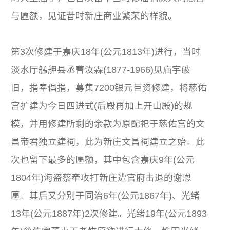
与匾额，见证昔时新庄商业繁荣的样貌。
第3次修建于嘉庆18年(公元1813年)进行，当时
淡水厅艋舺县丞曹汝霖(1877-1966)见庙宇破
旧，捐奉倡捐，募集7200银元巨资修建，将慈佑
宫扩建为今日四进式(后殿再加上开山殿)的规
模，并用修建所剩的余款为原配祀于慈佑宫的文
昌帝君独立建祠，此为新庄文昌祠建立之始。此
次也留下最多的匾额，其中包含嘉庆9年(公元
1804年)海盗蔡牵攻打新庄遭官府击退的谢恩
匾。其后又分别于同治6年(公元1867年)、光绪
13年(公元1887年)2次修建。光绪19年(公元1893