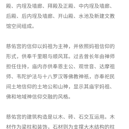
殿、内埕及墙廊、拜殿及正殿、中内埕及墙廊、
后殿、后内埕及墙廊、开山殿、水池及新建文教
馆空间组成。
慈佑宫的信仰以妈祖为主神，并依照妈祖信仰的
形式，供奉千里眼与顺风耳。过去曾长年由禅师
担任住持，庙内亦供奉恩主公、观世音、达摩祖
师、韦陀护法与十八罗汉等佛教神祇，亦奉祀民
间土地信仰的土地公和山神，显示其庙宇妈祖、
佛和地域神信仰交融的风格。
慈佑宫的建筑构造是以木、砖、石交互运用。木
材作为梁柱和装饰，石材则为支撑大木结构的柱