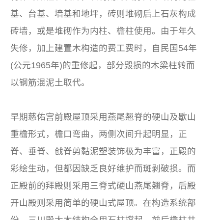
基、台基、墙基和地坪，砖则堆砌后上石灰构成
砖墙，或是堆砌作为内柱、檐柱使用。由于年久
失修，加上建置木构造的费工费时，自民国54年
(公元1965年)的重修起，部分毁损的木梁柱转而
以钢筋混泥土取代。
早期慈佑宫前殿屋顶采用燕尾翘脊的硬山及歇山
重檐形式，檐口弯曲，两侧次间升起明显，正
脊、垂脊、戗脊剪黏泥塑装饰极为丰富，正殿的
彩绘生动，但都因缺乏良好维护而斑剥破损。而
正殿前的拜殿则采用三脊式硬山燕尾翘脊，后殿
开山殿则采用简单的硬山式屋顶。在构造系统部