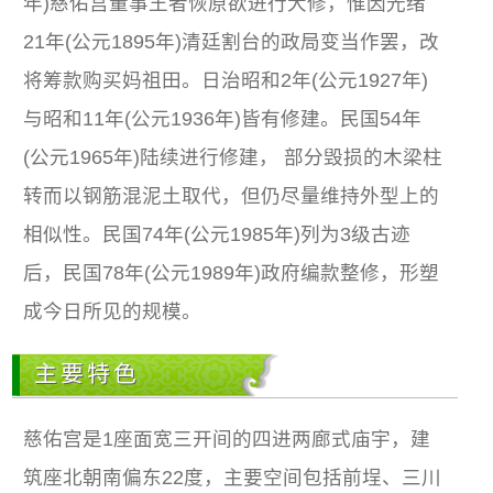
年)慈佑宫董事王者恢原欲进行大修，惟因光绪
21年(公元1895年)清廷割台的政局变当作罢，改
将筹款购买妈祖田。日治昭和2年(公元1927年)
与昭和11年(公元1936年)皆有修建。民国54年
(公元1965年)陆续进行修建， 部分毁损的木梁柱
转而以钢筋混泥土取代，但仍尽量维持外型上的
相似性。民国74年(公元1985年)列为3级古迹
后，民国78年(公元1989年)政府编款整修，形塑
成今日所见的规模。
主要特色
慈佑宫是1座面宽三开间的四进两廊式庙宇，建
筑座北朝南偏东22度，主要空间包括前埕、三川