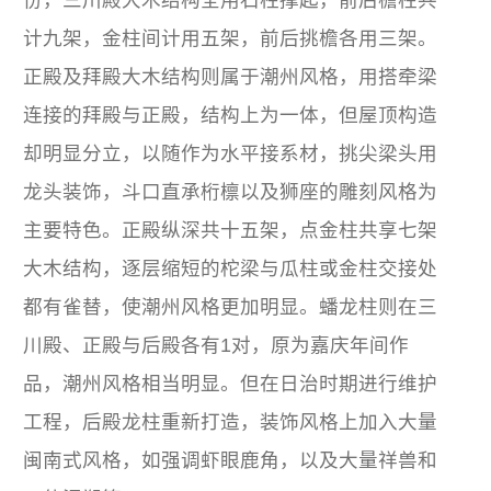
份，三川殿大木结构全用石柱撑起，前后檐柱共
计九架，金柱间计用五架，前后挑檐各用三架。
正殿及拜殿大木结构则属于潮州风格，用搭牵梁
连接的拜殿与正殿，结构上为一体，但屋顶构造
却明显分立，以随作为水平接系材，挑尖梁头用
龙头装饰，斗口直承桁檩以及狮座的雕刻风格为
主要特色。正殿纵深共十五架，点金柱共享七架
大木结构，逐层缩短的柁梁与瓜柱或金柱交接处
都有雀替，使潮州风格更加明显。蟠龙柱则在三
川殿、正殿与后殿各有1对，原为嘉庆年间作
品，潮州风格相当明显。但在日治时期进行维护
工程，后殿龙柱重新打造，装饰风格上加入大量
闽南式风格，如强调虾眼鹿角，以及大量祥兽和