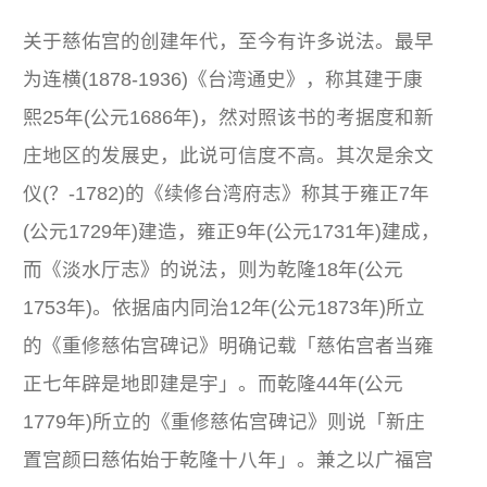
关于慈佑宫的创建年代，至今有许多说法。最早
为连横(1878-1936)《台湾通史》，称其建于康
熙25年(公元1686年)，然对照该书的考据度和新
庄地区的发展史，此说可信度不高。其次是余文
仪(？-1782)的《续修台湾府志》称其于雍正7年
(公元1729年)建造，雍正9年(公元1731年)建成，
而《淡水厅志》的说法，则为乾隆18年(公元
1753年)。依据庙内同治12年(公元1873年)所立
的《重修慈佑宫碑记》明确记载「慈佑宫者当雍
正七年辟是地即建是宇」。而乾隆44年(公元
1779年)所立的《重修慈佑宫碑记》则说「新庄
置宫颜曰慈佑始于乾隆十八年」。兼之以广福宫