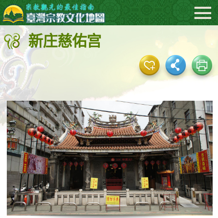
:::
跳
到
新庄慈佑宫
主
要
内
容
区
块