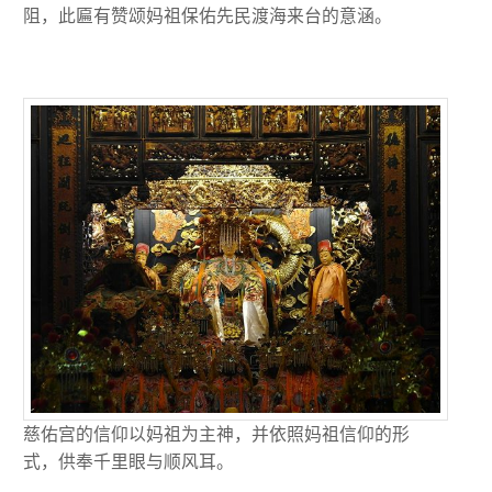
阻，此匾有赞颂妈祖保佑先民渡海来台的意涵。
慈佑宫的信仰以妈祖为主神，并依照妈祖信仰的形
式，供奉千里眼与顺风耳。