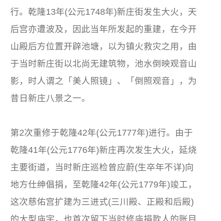
行。乾隆13年(公元1748年)新庄街发生大火，天
后宫亦遭波及，因此当年所发起的重建，在今开
山殿后方位置开辟池塘，以为镇火救灾之用，由
于当时新庄街以北尚无建筑物，池水倒映观音山
影，时人谓之「美人照镜」、「倒照观音」，为
昔日新庄八景之一。
第2次重修于乾隆42年(公元1777年)进行。由于
乾隆41年(公元1776年)新庄再次发生大火，延烧
主要街道，当时新庄巡检曾应蔚(生卒年不详)向
地方仕绅倡捐，至乾隆42年(公元1779年)竣工，
这次慈佑宫扩建为三进式(三川殿、正殿和后殿)
的大型庙宇，也首次留下当时修庙捐款人的账目