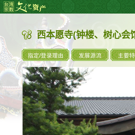
跳
:::
到
主
要
西本愿寺(钟楼、树心会馆
内
容
区
块
指定/登录理由
发展源流
主要特