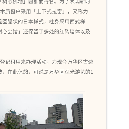
「树心佛地」匾额而得名。为了表现新时
，木质窗户采用「上下式拉窗」，又称为
呈圆弧状的日本样式，柱身采用西式样
树心会馆」还保留了多处的红砖墙体以及
民众登记租用来办理活动，为现今万华区古迹
坡，在此休憩，可说是万华区观光游览的1