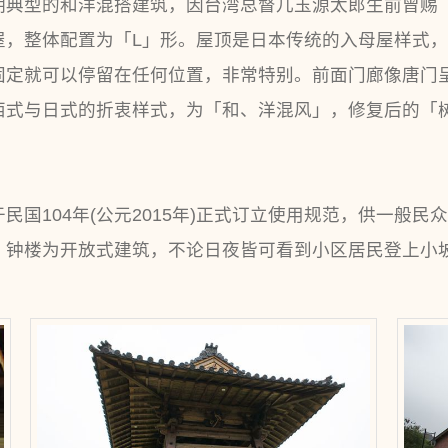
期典型的和洋混搭建筑，因台湾总督儿玉源太郎生前曾赐
屋，整体配置为「L」形。屋顶是日本传统的入母屋样式
固定就可以停留在任何位置，非常特别。前面门廊像唐门
西式与日式的折衷样式，为「和、洋混风」，修复后的「
国104年(公元2015年)正式订立使用规范，供一般
。钟楼为开放式建筑，不论日夜皆可看到小区居民登上小