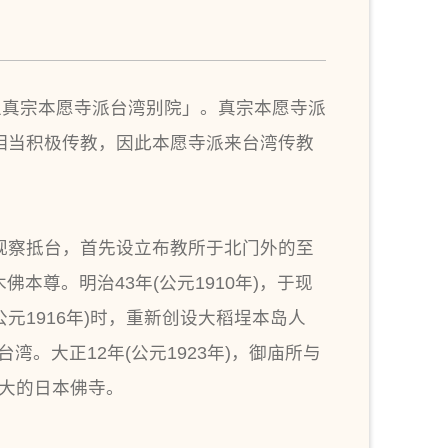
土真宗本愿寺派台湾别院」。真宗本愿寺派
相当积极传教，因此本愿寺派来台湾传教
教视察抵台，首先设立布教所于北门外的至
佛本尊。明治43年(公元1910年)，于现
公元1916年)时，重新创设大稻埕本岛人
察台湾。大正12年(公元1923年)，御庙所与
最大的日本佛寺。