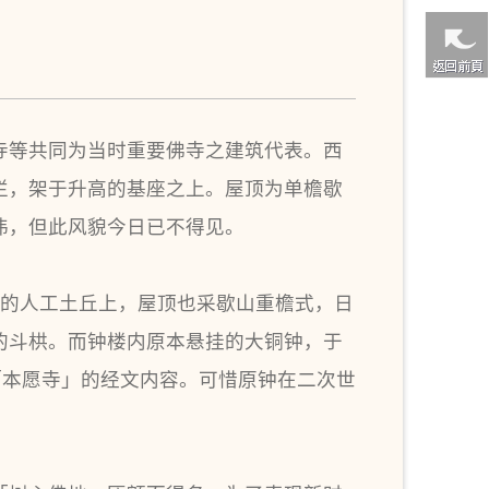
寺等共同为当时重要佛寺之建筑代表。西
栏，架于升高的基座之上。屋顶为单檐歇
伟，但此风貌今日已不得见。
丈高的人工土丘上，屋顶也采歇山重檐式，日
的斗栱。而钟楼内原本悬挂的大铜钟，于
为「本愿寺」的经文内容。可惜原钟在二次世