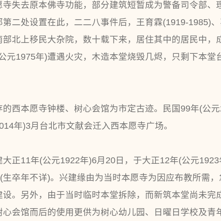
愿寺失去原本佛寺功能，部分建筑短暂成为警备司令部、
处设置在此，二二八事件后，王育霖(1919-1985)、辜振
南部北上移民大杂院，数十载下来，居住其中的居民中，
(公元1975年)遭遇火灾，木造本堂烧毁几烬，只剩下本
残存的西本愿寺钟楼、树心会馆为市定古迹。民国99年(公元
014年)3月台北市文献会迁入西本愿寺广场。
11年(公元1922年)6月20日，于大正12年(公元192
氏(生卒年不详)。兴建缘由为当时本愿寺为因应布教所需
建设。另外，由于当时临时本堂拆除，而新筑本堂尚未完
树心会馆而后的使用更供为树心幼儿园、日曜日学校及青