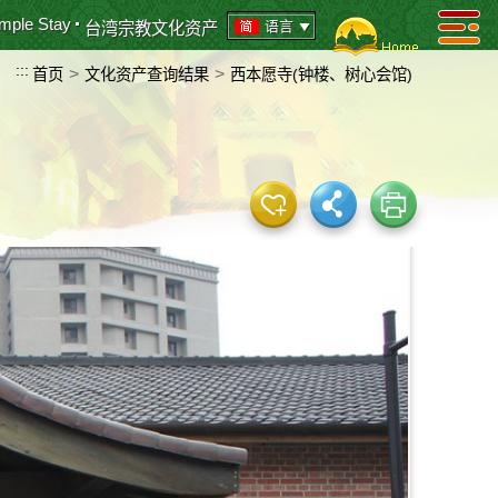
mple Stay
语言
台湾宗教文化资产
:::
>
>
首页
文化资产查询结果
西本愿寺(钟楼、树心会馆)