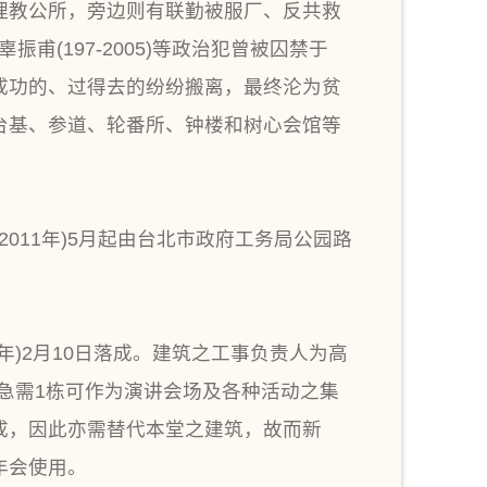
理教公所，旁边则有联勤被服厂、反共救
甫(197-2005)等政治犯曾被囚禁于
成功的、过得去的纷纷搬离，最终沦为贫
堂台基、参道、轮番所、钟楼和树心会馆等
2011年)5月起由台北市政府工务局公园路
3年)2月10日落成。建筑之工事负责人为高
，急需1栋可作为演讲会场及各种活动之集
成，因此亦需替代本堂之建筑，故而新
年会使用。