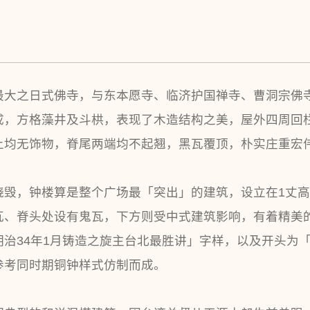
最大之日式佛寺，与东本愿寺、临济护国禅寺、曹洞宗佛
成，方格藻井及斗栱，表现了木造结构之美，屋外四周回
上均无饰物，脊尾两端均不起翘，黑瓦覆顶，朴实庄重宏
大火烧毁，钟楼算是整个广场最「突出」的建筑，设立在1
瓦、脊头处设有鬼瓦，下方则受中式建筑影响，有着精美
有「明治34年1月铸造之旋主台北最胜讲」字样，以及开头
参考同时期铜钟样式仿制而成。