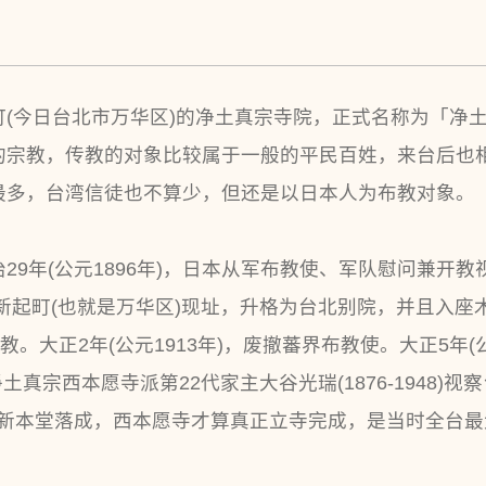
(今日台北市万华区)的净土真宗寺院，正式名称为「净
的宗教，传教的对象比较属于一般的平民百姓，来台后也
最多，台湾信徒也不算少，但还是以日本人为布教对象。
29年(公元1896年)，日本从军布教使、军队慰问兼开
迁于新起町(也就是万华区)现址，升格为台北别院，并且入座木
。大正2年(公元1913年)，废撤蕃界布教使。大正5年(
凈土真宗西本愿寺派第22代家主大谷光瑞(1876-1948)视
2年)新本堂落成，西本愿寺才算真正立寺完成，是当时全台