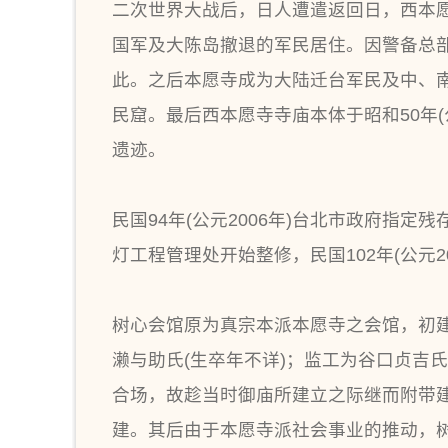
二次世界大战后，日人遭遣返回日，西本
国军及大陈岛撤退的军民居住。因警备总部第二
此。之后本愿寺成为大陆迁台军民及中、
民窟。最后西本愿寺寺庙本体于昭和50年
遗迹。
民国94年(公元2006年)台北市政府指定
灯工程管理处开始整修，民国102年(公元2
树心会馆原为真宗本派本愿寺之会馆，初建大正
濑与助氏(生卒年不详)；监工为谷口贞吉
合场，故趁当时御庙所建立之际继而附带
建。其后由于本愿寺派社会事业的推动，