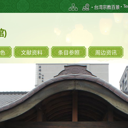
Te
台湾宗教百景
)
色
文献资料
条目参照
周边资讯