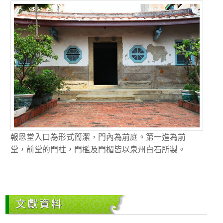
報恩堂入口為形式簡潔，門內為前庭。第一進為前
堂，前堂的門柱，門檻及門楣皆以泉州白石所製。
文獻資料