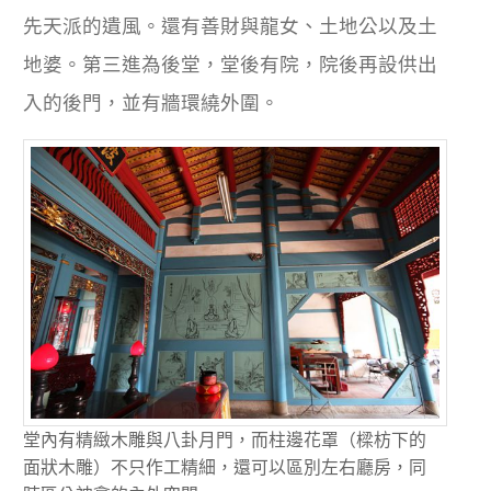
先天派的遺風。還有善財與龍女、土地公以及土
地婆。第三進為後堂，堂後有院，院後再設供出
入的後門，並有牆環繞外圍。
堂內有精緻木雕與八卦月門，而柱邊花罩（樑枋下的
面狀木雕）不只作工精細，還可以區別左右廳房，同