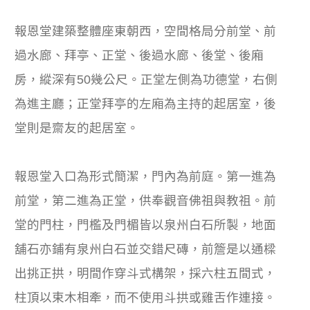
報恩堂建築整體座東朝西，空間格局分前堂、前
過水廊、拜亭、正堂、後過水廊、後堂、後廂
房，縱深有50幾公尺。正堂左側為功德堂，右側
為進主廳；正堂拜亭的左廂為主持的起居室，後
堂則是齋友的起居室。
報恩堂入口為形式簡潔，門內為前庭。第一進為
前堂，第二進為正堂，供奉觀音佛祖與教祖。前
堂的門柱，門檻及門楣皆以泉州白石所製，地面
舖石亦鋪有泉州白石並交錯尺磚，前簷是以通樑
出挑正拱，明間作穿斗式構架，採六柱五間式，
柱頂以束木相牽，而不使用斗拱或雞舌作連接。