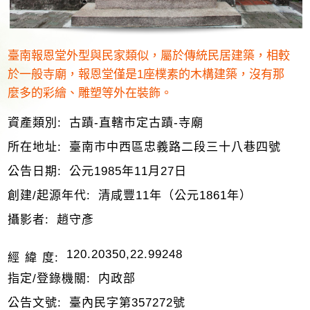
臺南報恩堂外型與民家類似，屬於傳統民居建築，相較
於一般寺廟，報恩堂僅是1座樸素的木構建築，沒有那
麼多的彩繪、雕塑等外在裝飾。
資產類別:
古蹟-直轄市定古蹟-寺廟
所在地址:
臺南市中西區忠義路二段三十八巷四號
公告日期:
公元1985年11月27日
創建/起源年代:
清咸豐11年（公元1861年）
攝影者:
趙守彥
120.20350,22.99248
經 緯 度:
指定/登錄機關:
内政部
公告文號:
臺內民字第357272號