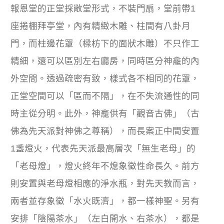
報恩堂的正堂採敞堂形式，不裝門扇，堂前帶1
座捲棚拜亭堂，內有精緻木雕、柱間有八卦月
門，而柱邊花罩（樑枋下的面狀木雕）不只作工
精細，還可以區別左右廳房，同時區分神龕的內
外空間。透過疏密有致，樣式各不相同的花罩，
正堂空間可以「區而不隔」，在不失流通性的同
時主從分明。此外，神龕供有「觀音古佛」（古
佛為先天派對神佛之尊稱），而長案正中間安置
1盞燈火，代表先天派最高層次「無生老母」的
「老母燈」，燈火終年不熄象徵性命長久。前方
則安置與老母燈相應的淨水瓶，對先天教而言，
兩者並存象徵「水火既濟」，都一樣神聖。另有
安排「陰陽茶水」（左白開水、右茶水），都是