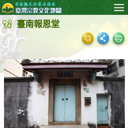
:::
跳
到
臺南報恩堂
主
要
內
容
區
塊