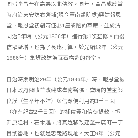
同派李昌晋在嘉義以北傳教。同年，黃昌成於當
時府治東安坊右營埔(現今臺南醫院處)興建報恩
堂。報恩堂初創時僅為1座簡陋的草庵，並於清
同治5年時（公元1866年）進行第1次整修。而後
信眾漸增，也為了長遠打算，於光緒12年（公元
1886年）集資改建為瓦石構造的齋堂。
日治時期明治29年（公元1896年）時，報恩堂被
日本政府徵收並改建成臺南醫院，當時的堂主鄭
良謨（生卒年不詳）與信眾便利用約3千日圓
（亦有記載2千日圓）的補償費和信徒捐款，拆
卸原建材、石木雕，將其遷移改建至未廣町一丁
目貳番地，也就是忠義路現址。大正9年（公元