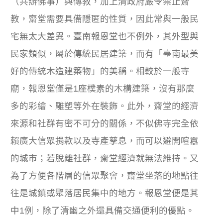
（共辦佛事）與傳教，加上清政府嚴令禁止齋
教，齋堂需要具備隱匿的性質，因此常與一般民
宅無太大差異。臺南報恩堂也不例外，其外型與
民家類似，屬於傳統民居建築，而有「臺南最美
好的傳統木造建築物」的美稱。相較於一般寺
廟，報恩堂僅是1座樸素的木構建築，沒有那麼
多的彩繪、雕塑等外在裝飾。此外，齋堂的經濟
來源和社群有密不可分的關係，不似佛寺完全依
賴廣大信眾捐款以及寺產孳息，而可以避開喧囂
的城市；若脫離社群，齋堂經濟就無法維持。又
為了方便各階層的信眾聚會，齋堂坐落的地點往
往是城鎮或聚落居民集中的地方。報恩堂便是其
中1例，除了清幽之外還具備交通便利的優點。