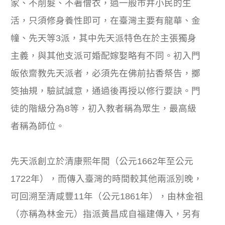
家、不削髮、不著僧衣，過一般市井小民的生
活，只須修身養性即可，在臺灣主要有龍華、金
幢、先天等3派，其中先天派特色在於主張獨身
主義，與其他支派可婚配嫁娶略有不同。初入門
皈依齋教先天派者，必須先在佛前拈香祭告，擲
筊抽規，驗試誠意，通過後再授以修行要訣。門
徒的階級分為8等，初入教者稱為眾生，最高級
者稱為師位。
先天派創立於清康熙年間（公元1662年至公元
1722年），而傳入臺灣的時間較其他兩派別晚，
可回溯至清咸豐11年（公元1861年），由林金祖
（亦稱為林金元）指派黃昌成自福建傳入，另有