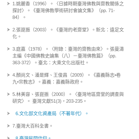
1.姚麗香（1996）。〈日據時期臺灣佛教與齋教關係之
探討〉。《臺灣佛教學術研討會論文集》（pp. 71-
84）。
2.張崑振（2003）。《臺灣的老齋堂》。新北：遠足文
化。
3.庭嘉（1978）。〈附錄：臺灣的齋教由來〉。張曼濤
主編《中國佛教史論集（八）－臺灣佛教篇》（pp.
363-372）。臺北：大乘文化出版社。
4.顏尚文、潘是輝、王俊昌（2009）。《嘉義縣志•卷
九•宗教志》。嘉義：嘉義縣政府。
5.林美容、張崑振（2000）。〈臺灣地區齋堂的調查與
研究〉。 臺灣文獻51(3)，203-235。
6.文化部文化資產局（不著年代）。
7.臺灣大百科全書。
8.臺灣民間信仰。