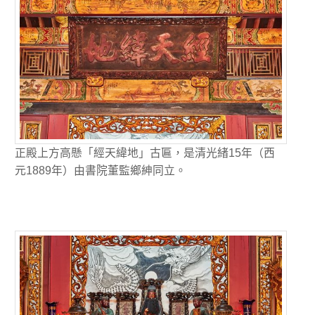
正殿上方高懸「經天緯地」古匾，是清光緒15年（西
元1889年）由書院董監鄉紳同立。