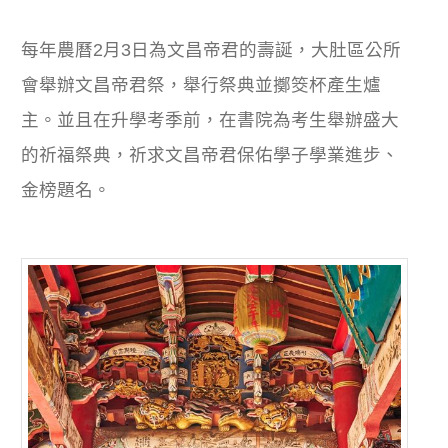
每年農曆2月3日為文昌帝君的壽誕，大肚區公所
會舉辦文昌帝君祭，舉行祭典並擲筊杯產生爐
主。並且在升學考季前，在書院為考生舉辦盛大
的祈福祭典，祈求文昌帝君保佑學子學業進步、
金榜題名。