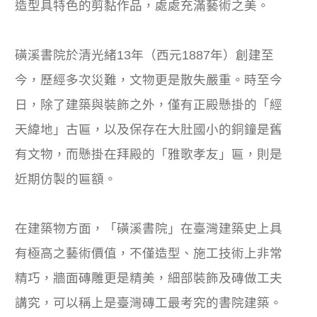
造型具特色的剪黏作品，處處充滿藝術之美。
磺溪書院於清光緒13年（西元1887年）創建至
今，歷經多次災難，文物更是散失嚴重。時至今
日，除了建築與裝飾之外，僅有正殿懸掛的「經
天緯地」古匾，以及保存在大肚國小的銅鐘是舊
有文物，而懸掛在拜殿的「雅歌孝友」匾，則是
近期仿製的匾額。
在建築物方面，「磺溪書院」在臺灣建築史上具
有極高之藝術價值，不僅造型、施工技術上非常
精巧，牆面磚雕更是精美，細部裝飾及磚做工夫
講究，可以稱上是臺灣磚工最考究的書院建築。