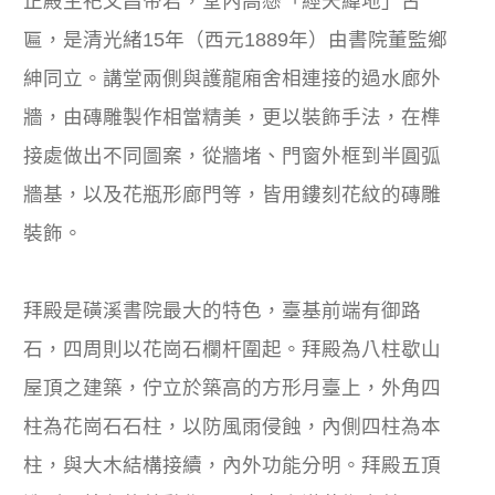
正殿主祀文昌帝君，堂內高懸「經天緯地」古
匾，是清光緒15年（西元1889年）由書院董監鄉
紳同立。講堂兩側與護龍廂舍相連接的過水廊外
牆，由磚雕製作相當精美，更以裝飾手法，在榫
接處做出不同圖案，從牆堵、門窗外框到半圓弧
牆基，以及花瓶形廊門等，皆用鏤刻花紋的磚雕
裝飾。
拜殿是磺溪書院最大的特色，臺基前端有御路
石，四周則以花崗石欄杆圍起。拜殿為八柱歇山
屋頂之建築，佇立於築高的方形月臺上，外角四
柱為花崗石石柱，以防風雨侵蝕，內側四柱為本
柱，與大木結構接續，內外功能分明。拜殿五頂