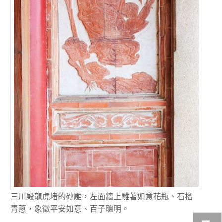
三川殿龍虎堵的磚雕，左面牆上雕著如意花瓶、石榴
青蔥，象徵平安如意、百子聰明。