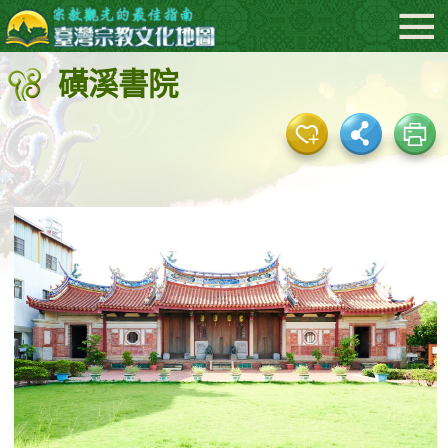
:::
跳
到
磺溪書院
主
要
內
容
區
塊