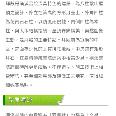
拜殿是磺溪書院深具特色的建築，為八柱歇山屋
頂之設計，佇立在築高的方形月臺上，外角四柱
為花崗石石柱，以防風雨侵蝕，內側四柱為本
柱，與大木結構接續。屋頂脊飾精美、剪黏圖象
生動，是拜殿的主要特點。拜殿前為寬廣的中
庭，鋪面為少見的瓦質拼花地磚，中央鋪有矩形
拜石，在臺灣傳統書院建築中相當少見。磺溪書
院牆面磚雕更是細緻，不僅造型、施工技術上相
當精巧，甚至細部裝飾及磚做工夫講究，值得細
細觀賞品味。
發展源流
磺溪書院的前身稱為「西雝社」也稱為「文昌