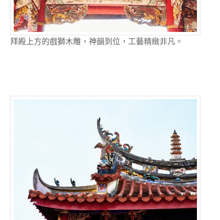
拜殿上方的戲獅木雕，神韻到位，工藝精緻非凡。