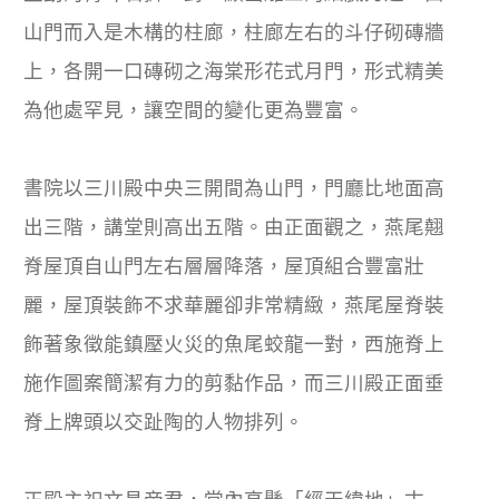
山門而入是木構的柱廊，柱廊左右的斗仔砌磚牆
上，各開一口磚砌之海棠形花式月門，形式精美
為他處罕見，讓空間的變化更為豐富。
書院以三川殿中央三開間為山門，門廳比地面高
出三階，講堂則高出五階。由正面觀之，燕尾翹
脊屋頂自山門左右層層降落，屋頂組合豐富壯
麗，屋頂裝飾不求華麗卻非常精緻，燕尾屋脊裝
飾著象徵能鎮壓火災的魚尾蛟龍一對，西施脊上
施作圖案簡潔有力的剪黏作品，而三川殿正面垂
脊上牌頭以交趾陶的人物排列。