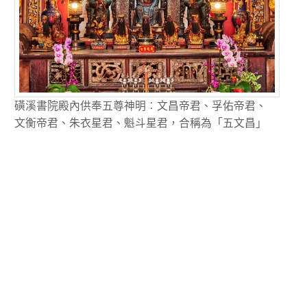
磺溪書院殿內供奉五尊神明︰文昌帝君、孚佑帝君、
文衡帝君、朱衣星君、魁斗星君，合稱為「五文昌」