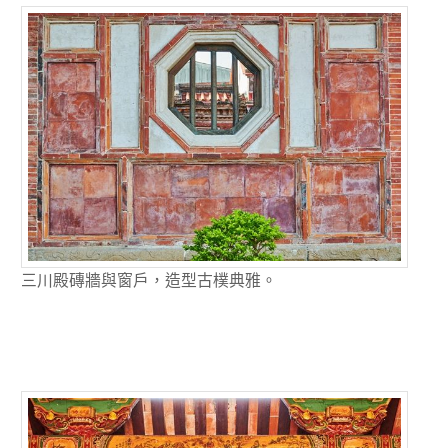
三川殿磚牆與窗戶，造型古樸典雅。