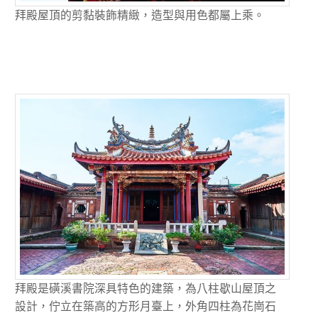
拜殿屋頂的剪黏裝飾精緻，造型與用色都屬上乘。
拜殿是磺溪書院深具特色的建築，為八柱歇山屋頂之
設計，佇立在築高的方形月臺上，外角四柱為花崗石