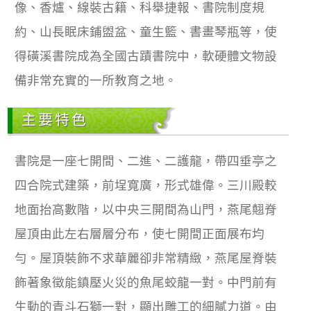
像、香爐、線裝古籍、科舉捷報、書院制度規
約、山長眠床鋪盥盆、童生籃、書畫琴瓶等，使
得磺溪書院成為全國古蹟書院中，軟硬體文物設
備非常充實的一所教育之地。
主要特色
書院是一座七開間、二進、二護龍，帶四垂亭之
四合院式建築，前埕寬廣，形式雄偉。三川殿較
地面抬高數階，以中央三開間為山門，燕尾翹脊
屋頂由此左右層層分布，使七開間正面展布均
勻。屋頂裝飾不求華麗卻非常精緻，燕尾屋脊裝
飾著象徵能鎮壓火災的魚尾蛟龍一對。中門前有
生動的青斗石獅一對，顯出雕工的細膩力道。由