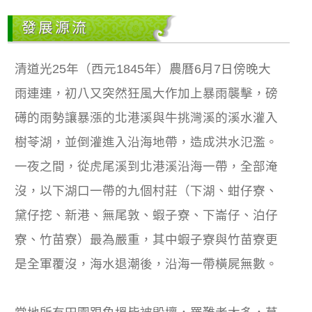
發展源流
清道光25年（西元1845年）農曆6月7日傍晚大
雨連連，初八又突然狂風大作加上暴雨襲擊，磅
礡的雨勢讓暴漲的北港溪與牛挑灣溪的溪水灌入
樹苓湖，並倒灌進入沿海地帶，造成洪水氾濫。
一夜之間，從虎尾溪到北港溪沿海一帶，全部淹
沒，以下湖口一帶的九個村莊（下湖、蚶仔寮、
黛仔挖、新港、無尾敦、蝦子寮、下崙仔、泊仔
寮、竹苗寮）最為嚴重，其中蝦子寮與竹苗寮更
是全軍覆沒，海水退潮後，沿海一帶橫屍無數。