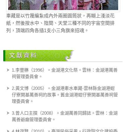
車藏是以竹篾編紮成內外兩圈圓筒狀，再糊上淺淡花
紙，然後按水中、陰間、天堂三種不同的宇宙空間排
列，頂端四角各插1支小三角旗來招魂。
文獻資料
1.李豐楙（1996）。金湖港文化祭。雲林：金湖港萬善
祠管理委員會。
2.黃文博（2005）。金湖港牽水車藏-雲林縣金湖港蚶
仔寮開基萬善祠的故事。舊金湖港蚶仔寮開基萬善祠管
理委員會。
3.曾人口主撰（2008）。金湖萬善同歸誌。雲林：金湖
萬善爺廟管理委員會。
4.林茂賢（2010）。臺灣民俗采風。行政院文化建設委