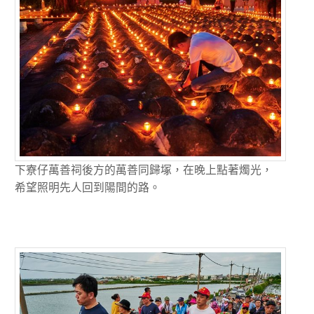
下寮仔萬善祠後方的萬善同歸塚，在晚上點著燭光，
希望照明先人回到陽間的路。