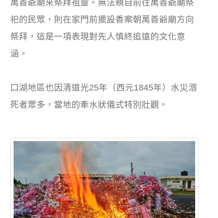
萬善爺廟來祭拜祖靈。無法親自前往萬善爺廟祭
祀的民眾，則在家門前擺設香案朝萬善爺廟方向
祭拜，這是一項表現對先人慎終追遠的文化意
涵。
口湖地區也因清道光25年（西元1845年）水災溺
死者眾多，當地的牽水狀儀式特別壯觀。