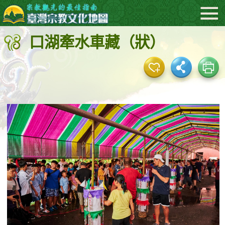
:::
跳
到
口湖牽水車藏（狀）
主
要
內
容
區
塊