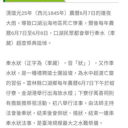
清道光25年（西元1845年）農曆6月7日的連夜
大雨，導致口湖沿海地區死亡慘重，爾後每年農
曆6月7日至6月8日，口湖民眾都會舉行牽水（車
藏）超度祭典追悼。
牽水狀（正字為（車藏），音「狀」），又作車
水狀，是一種禮聘道士團設壇，為水中超渡亡靈
的習俗。雲林縣口湖鄉每年農曆6月7日下午於蚶
仔寮、金湖港舉行出海放水燈；下寮仔萬善祠則
有擔飯擔祭祖活動，初八舉行法事，由法師主持
法會後牽狀，結束後會倒狀、燒狀，結束一連串
牽水狀法事，是臺灣規模最大之水難祭儀。