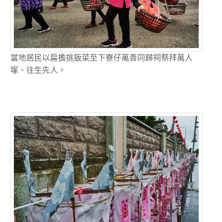
當地居民以扁擔挑飯菜至下寮仔萬善同歸祠祭拜萬人
塚、往生先人。