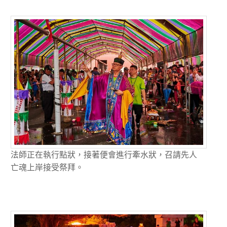
法師正在執行點狀，接著便會進行牽水狀，召請先人
亡魂上岸接受祭拜。