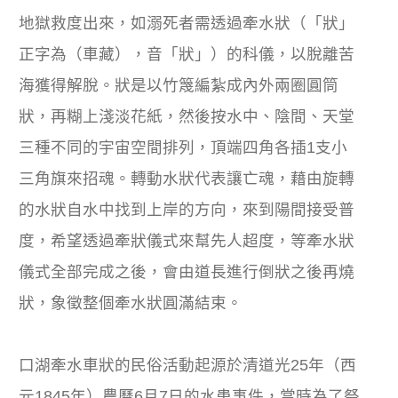
地獄救度出來，如溺死者需透過牽水狀（「狀」
正字為（車藏），音「狀」）的科儀，以脫離苦
海獲得解脫。狀是以竹篾編紮成內外兩圈圓筒
狀，再糊上淺淡花紙，然後按水中、陰間、天堂
三種不同的宇宙空間排列，頂端四角各插1支小
三角旗來招魂。轉動水狀代表讓亡魂，藉由旋轉
的水狀自水中找到上岸的方向，來到陽間接受普
度，希望透過牽狀儀式來幫先人超度，等牽水狀
儀式全部完成之後，會由道長進行倒狀之後再燒
狀，象徵整個牽水狀圓滿結束。
口湖牽水車狀的民俗活動起源於清道光25年（西
元1845年）農曆6月7日的水患事件，當時為了祭