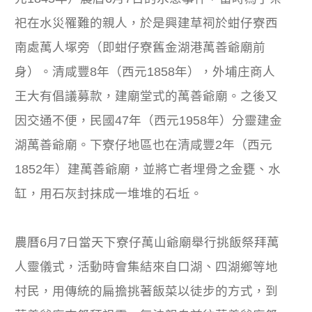
祀在水災罹難的親人，於是興建草祠於蚶仔寮西
南處萬人塚旁（即蚶仔寮舊金湖港萬善爺廟前
身）。清咸豐8年（西元1858年），外埔庄商人
王大有倡議募款，建廟堂式的萬善爺廟。之後又
因交通不便，民國47年（西元1958年）分靈建金
湖萬善爺廟。下寮仔地區也在清咸豐2年（西元
1852年）建萬善爺廟，並將亡者埋骨之金甕、水
缸，用石灰封抹成一堆堆的石坵。
農曆6月7日當天下寮仔萬山爺廟舉行挑飯祭拜萬
人靈儀式，活動時會集結來自口湖、四湖鄉等地
村民，用傳統的扁擔挑著飯菜以徒步的方式，到