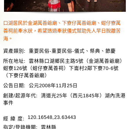
口湖居民於金湖萬善爺廟、下寮仔萬善爺廟、蚶仔寮萬
善祠前牽水狀，希望透過牽狀儀式幫助先人早日脫離苦
海。
資產類別:
重要民俗-重要民俗-儀式、祭典、節慶
所在地址:
雲林縣口湖鄉民主路5號（金湖萬善爺廟）
蚶寮126號（蚶仔寮萬善祠）下崙村2鄰下寮70-6號
（下寮仔萬善爺廟）
公告日期:
公元2008年11月25日
創建/起源年代:
清道光25年（西元1845年）湖內洗港
事件
120.16548,23.63443
經 緯 度:
指定/登錄機關:
雲林縣