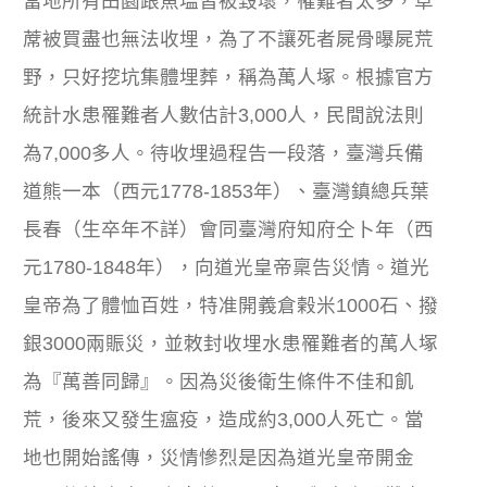
當地所有田園跟魚塭皆被毀壞，罹難者太多，草
蓆被買盡也無法收埋，為了不讓死者屍骨曝屍荒
野，只好挖坑集體埋葬，稱為萬人塚。根據官方
統計水患罹難者人數估計3,000人，民間說法則
為7,000多人。待收埋過程告一段落，臺灣兵備
道熊一本（西元1778-1853年）、臺灣鎮總兵葉
長春（生卒年不詳）會同臺灣府知府仝卜年（西
元1780-1848年），向道光皇帝稟告災情。道光
皇帝為了體恤百姓，特准開義倉榖米1000石、撥
銀3000兩賑災，並敇封收埋水患罹難者的萬人塚
為『萬善同歸』。因為災後衛生條件不佳和飢
荒，後來又發生瘟疫，造成約3,000人死亡。當
地也開始謠傳，災情慘烈是因為道光皇帝開金