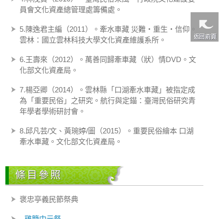
員會文化資產總管理處籌備處。
5.陳逸君主編（2011）。牽水車藏 災難‧重生‧信仰。
雲林：國立雲林科技大學文化資產維護系所。
6.王壽來（2012）。萬善同歸牽車藏（狀）情DVD。文
化部文化資產局。
7.楊亞卿（2014）。雲林縣「口湖牽水車藏」被指定成
為「重要民俗」之研究。航行與定錨：臺灣民俗研究青
年學者學術研討會。
8.邱凡芸/文、黃琬婷/圖（2015）。重要民俗繪本 口湖
牽水車藏。文化部文化資產局。
條目參照
褒忠亭義民節祭典
雞籠中元祭