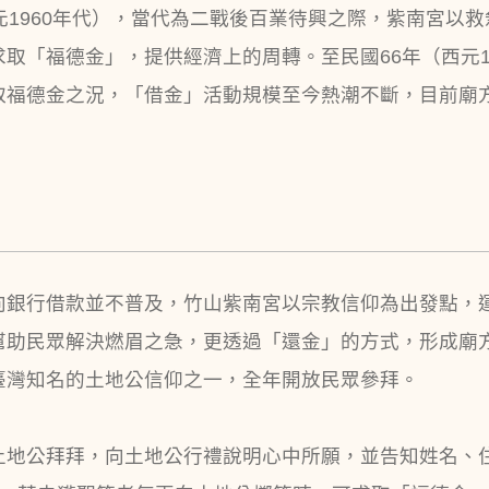
元1960年代），當代為二戰後百業待興之際，紫南宮以
取「福德金」，提供經濟上的周轉。至民國66年（西元1
取福德金之況，「借金」活動規模至今熱潮不斷，目前廟
向銀行借款並不普及，竹山紫南宮以宗教信仰為出發點，
幫助民眾解決燃眉之急，更透過「還金」的方式，形成廟
臺灣知名的土地公信仰之一，全年開放民眾參拜。
土地公拜拜，向土地公行禮說明心中所願，並告知姓名、