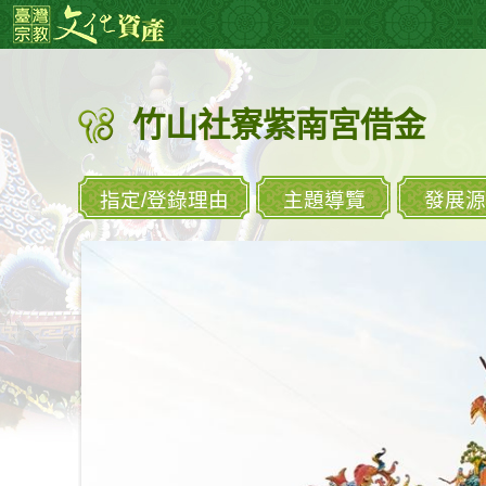
跳
:::
到
主
要
竹山社寮紫南宮借金
內
容
區
塊
指定/登錄理由
主題導覽
發展源