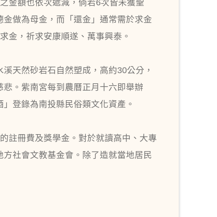
之金額也依次遞減，倘若6次皆未獲聖
德金做為母金，而「還金」通常需於求金
次求金，祈求安康順遂、萬事興泰。
溪天然砂岩石自然塑成，高約30公分，
慈悲。紫南宮每到農曆正月十六即舉辦
酒」登錄為南投縣民俗類文化資產。
部的註冊費及獎學金。對於就讀高中、大專
地方社會文教基金會。除了造就當地居民