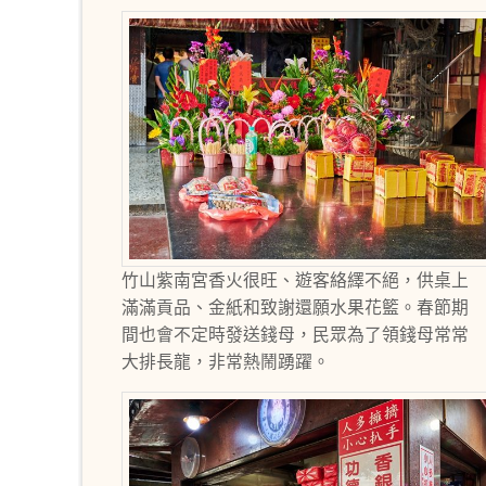
竹山紫南宮香火很旺、遊客絡繹不絕，供桌上
滿滿貢品、金紙和致謝還願水果花籃。春節期
間也會不定時發送錢母，民眾為了領錢母常常
大排長龍，非常熱鬧踴躍。