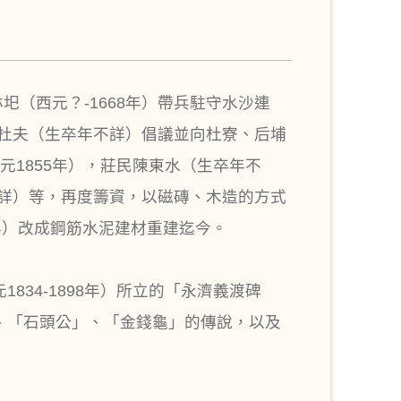
圯（西元？-1668年）帶兵駐守水沙連
理杜夫（生卒年不詳）倡議並向杜寮、后埔
1855年），莊民陳東水（生卒年不
不詳）等，再度籌資，以磁磚、木造的方式
1年）改成鋼筋水泥建材重建迄今。
34-1898年）所立的「永濟義渡碑
、「石頭公」、「金錢龜」的傳說，以及