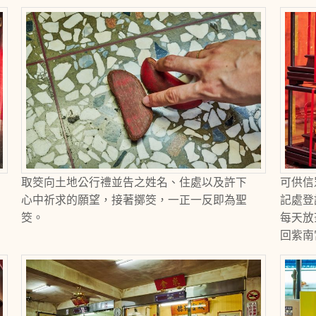
取筊向土地公行禮並告之姓名、住處以及許下
可供信
心中祈求的願望，接著擲筊，一正一反即為聖
記處登
筊。
每天放
回紫南