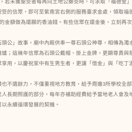
次，若未獲聖筊者每再向土地公擲筊時，可求取「福德金」
聖筊的信眾，即可至紫南宮右側的服務臺求金處，領取福
多的金額做為還願的香油錢。有些信眾在還金後，立刻再
石頭公」故事，廟中內殿供奉一尊石頭公神尊，相傳為濁水
雕爐；這幾年信眾為石頭公戴帽、掛上金牌，更顯尊貴與
眾享用，以慶祝家中有生男生者，更讓「借金」與「吃丁
饋也不遺餘力，不僅重視地方教育，給予周邊3所學校全
老人長期照護的部分，每年亦補助經費給予當地老人會及
可以永續循環發展的契機。