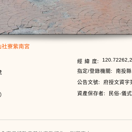
山社寮紫南宮
120.72262,
經 緯 度:
指定/登錄機關:
南投縣
號
公告文號:
府授文資字第0
資產保存者:
民俗-儀
年）