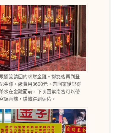
眾擲筊請回的求財金雞。擲筊後再到登
記金雞，繳費用3600元，帶回家後記得
茶水在金雞面前，下次回紫南宮可以帶
宮繞香爐，繼續得到保佑。