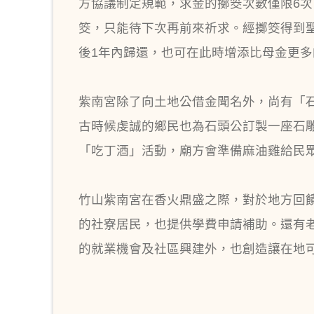
方協議制定規範，求金的擲筊次數僅限6
筊，只能待下次再前來祈求。經擲筊得到
後1年內歸還，也可在此時增添比母金更
紫南宮除了向土地公借金聞名外，尚有「
古時候虔誠的鄉民也為石頭公訂製一座石
「吃丁酒」活動，廟方會準備麻油雞給民
竹山紫南宮在香火鼎盛之際，對於地方回
的社寮居民，也提供學費申請補助。還有
的就業機會及社區興建外，也創造讓在地