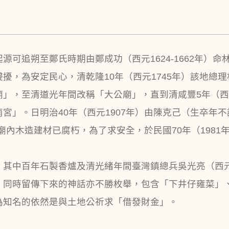
可追朔至鄭氏時期由鄭成功（西元1624-1662年）命林
擾，為安定民心，清乾隆10年（西元1745年）該地總
」，至清道光年間改稱「大公廟」，直到清咸豐5年（西元
宮」。日明治40年（西元1907年）由陳克己（生卒年
因廟內木造建材已腐朽，為了求安全，於民國70年（198
其中百年石製香爐及清光緒年間臺灣鎮總兵吳光亮（西元18
。同時留傳下來的神話亦不勝枚舉，包含「下井仔雍菜」
為知名的依然是與土地公祈求「借發財金」。