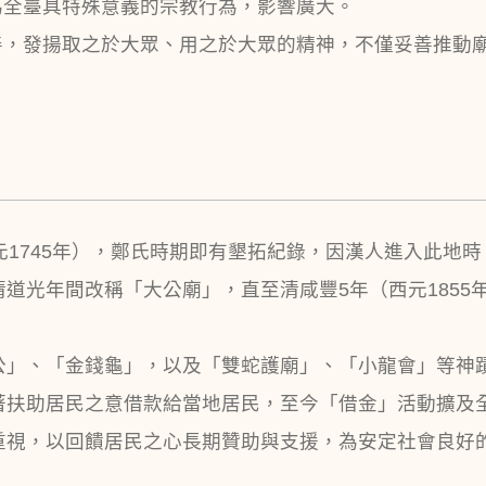
為全臺具特殊意義的宗教行為，影響廣大。
善，發揚取之於大眾、用之於大眾的精神，不僅妥善推動
元1745年），鄭氏時期即有墾拓紀錄，因漢人進入此地
道光年間改稱「大公廟」，直至清咸豐5年（西元1855
公」、「金錢龜」，以及「雙蛇護廟」、「小龍會」等神
著扶助居民之意借款給當地居民，至今「借金」活動擴及
重視，以回饋居民之心長期贊助與支援，為安定社會良好