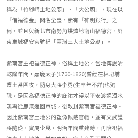
稱為「竹腳崎土地公廟」、「大公廟」，現在以
「借福德金」聞名全臺，素有「神明銀行」之
稱，並且與新北市南勢角烘爐地南山福德宮、屏
東車城福安宮號稱「臺灣三大土地公廟」。
紫南宮主祀福德正神，俗稱土地公。當地傳說清
乾隆年間，嘉慶太子(1760-1820)曾經在林圮埔
遭土番圍攻，隨身大將李勇(生卒年不詳)也殉
職，是因為福德正神的庇祐才得以平安渡過濁水
溪再從鹿港返回京城，後敕封紫南宮福德正神。
因此紫南宮土地公的塑像佩戴官帽，並有文武護
將隨從，實屬少見。明治年間重建時，再陪祀福