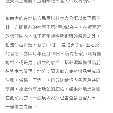
德夫人土地婆，並加奉祀三官大帝及石頭公。
紫南宮的在地信仰民眾以社寮大公街以東至楓仔
林，亦即目前的社寮里第4至8鄰為主。在紫南宮
的信仰圈內，除了每年神明聖誕時的祭典之外，
也流傳著新婚、新丁(「丁」是指男丁)拜土地公
的習俗；亦即每年正月15日，境內各家戶凡有娶
媳婦、或是男丁誕生的家戶，都必須準備供品前
往紫南宮敬拜土地公；隔天廟方會將供品煮成麻
油雞，俗稱「丁酒」，再分送給境內各家戶共同
享用，象徵分享土地公的庇佑。如果外地進香團
在此時到訪，一般境內家戶也會邀請香客共享、
一盡地主之誼。