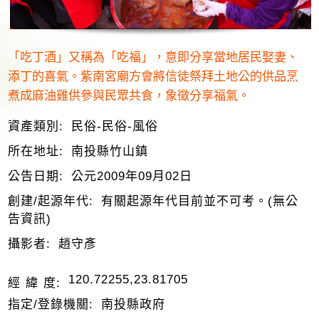
「吃丁酒」又稱為「吃福」，意即分享當地居民娶妻、
添丁的喜氣。紫南宮廟方會將信徒祭拜土地公的供品烹
煮成麻油雞供參與民眾共食，象徵分享福氣。
資產類別:
民俗-民俗-風俗
所在地址:
南投縣竹山鎮
公告日期:
公元2009年09月02日
創建/起源年代:
有關起源年代目前並不可考。(無公
告資訊)
攝影者:
趙守彥
120.72255,23.81705
經 緯 度:
指定/登錄機關:
南投縣政府