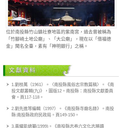
位於南投縣竹山鎮社寮地區的紫南宮，過去曾被稱為
「竹腳崎土地公廟」、「大公廟」，現在以「借福德
金」聞名全臺，素有「神明銀行」之稱。
文獻資料
1.劉枝萬（1961）。〈南投縣風俗志宗教篇稿〉。《南
投文獻叢輯(九)》，圖版12。南投縣：南投縣文獻委員
會。頁117-118。
2.劉先進等編輯（1997）。《南投縣寺廟名錄》。南投
縣:南投縣政府民政局。頁149-150。
3.黃耀能總纂(1999)。《南投縣志卷六文化志勝蹟