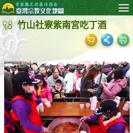
:::
跳
到
竹山社寮紫南宮吃丁酒
主
要
內
容
區
塊