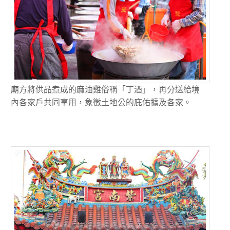
廟方將供品煮成的麻油雞俗稱「丁酒」，再分送給境
內各家戶共同享用，象徵土地公的庇佑擴及各家。