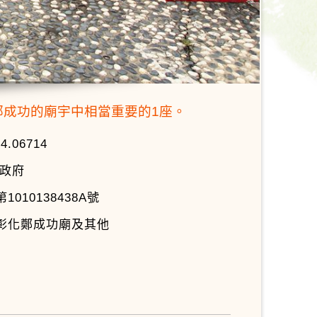
鄭成功的廟宇中相當重要的1座。
24.06714
政府
010138438A號
彰化鄭成功廟及其他