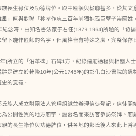
宗族長生祿位及功德牌位。殿中匾額與楹聯甚多，從其文
維風」匾與對聯「移孝作忠三百年前獨抱孤臣孽子崇國姓
紀念時，由知名書法家于右任(1879-1964)所題的「
未留下施作匠師的名字，但風格皆有特殊之處，完整保存
41年)所立的「沿革碑」石碑1方，紀錄建廟過程與相關
體是建立於乾隆10年(公元1745年)的彰化白沙書院的
歷史的意義。
登記，鄭氏族人成立財團法人管理組織並辦理信徒登記，信徒
化為公開性質的地方廟宇，讓慕名而來訪客參訪祭拜。廟
宗親的長生祿位與功德牌位，供各地的鄭氏後人來此上香