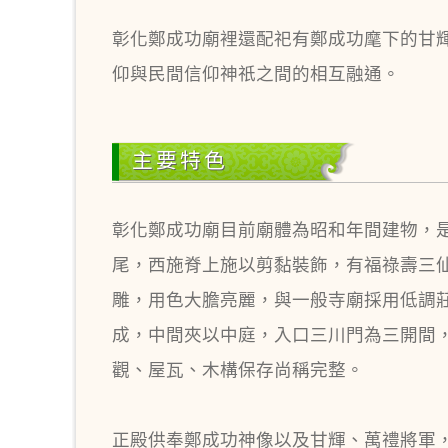
彰化鄭成功廟裡還配祀有鄭成功麾下的甘
仰與民間信仰神祇之間的相互融通。
主要特色
彰化鄭成功廟目前廟體為昭和年間建物，
尾，西施脊上施以剪黏裝飾，有福祿壽三
雕，用色大膽亮麗，與一般寺廟採用低調
成，中間夾以中庭，入口三川門為三開間
觀、屋瓦、木構保存尚稱完整。
正殿供奉鄭成功神像以及甘輝、萬禮將軍