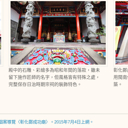
殿中的石雕、彩繪多為昭和年間的落款，雖未
彰化鄭
留下施作匠師的名字，但風格皆有特殊之處，
用閩南
完整保存日治時期宗祠的裝飾特色。
築。
個案導覽〈彰化鄭成功廟〉。2015年7月4日上網。