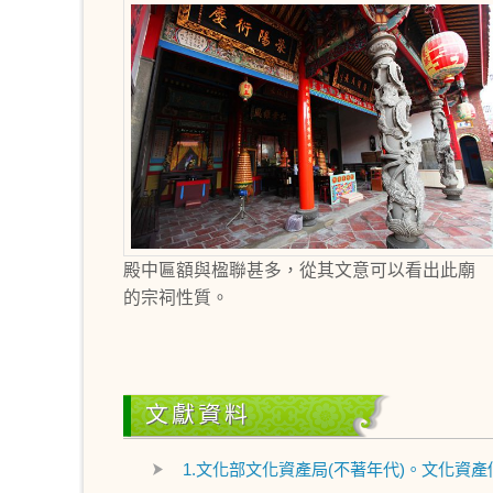
殿中匾額與楹聯甚多，從其文意可以看出此廟
的宗祠性質。
文獻資料
1.文化部文化資產局(不著年代)。文化資產