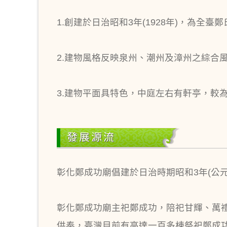
1.創建於日治昭和3年(1928年)，為全
2.建物風格反映泉州、潮州及漳州之綜合
3.建物平面具特色，中庭左右有軒亭，較
發展源流
彰化鄭成功廟倡建於日治時期昭和3年(公元
彰化鄭成功廟主祀鄭成功，陪祀甘輝、萬
供奉，臺灣目前有高達一百多棟祭祀鄭成