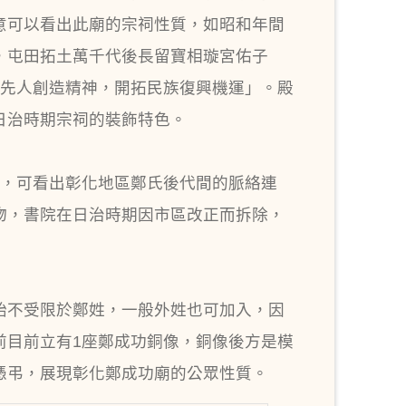
意可以看出此廟的宗祠性質，如昭和年間
，屯田拓土萬千代後長留寶相璇宮佑子
發揚先人創造精神，開拓民族復興機運」。殿
日治時期宗祠的裝飾特色。
人士，可看出彰化地區鄭氏後代間的脈絡連
遺物，書院在日治時期因市區改正而拆除，
開始不受限於鄭姓，一般外姓也可加入，因
前目前立有1座鄭成功銅像，銅像後方是模
憑弔，展現彰化鄭成功廟的公眾性質。