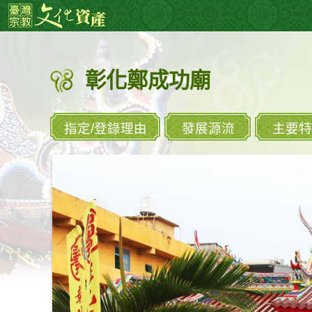
跳
:::
到
主
要
彰化鄭成功廟
內
容
區
塊
指定/登錄理由
發展源流
主要特