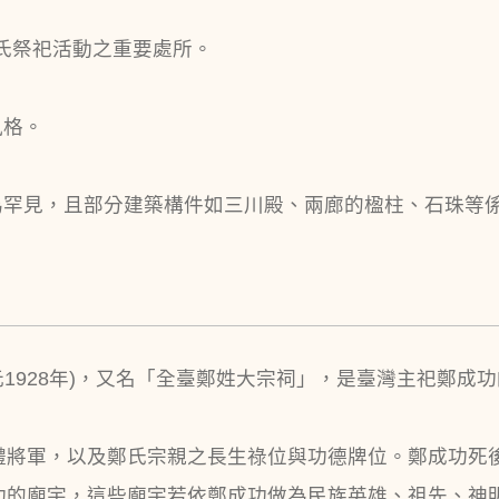
臺鄭氏祭祀活動之重要處所。
風格。
為罕見，且部分建築構件如三川殿、兩廊的楹柱、石珠等
1928年)，又名「全臺鄭姓大宗祠」，是臺灣主祀鄭成
禮將軍，以及鄭氏宗親之長生祿位與功德牌位。鄭成功死
功的廟宇，這些廟宇若依鄭成功做為民族英雄、祖先、神