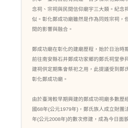
念祠、宗祠與民間信仰廟宇三大類。紀念
似。彰化鄭成功廟雖然是作為同姓宗祠，
間的影響與融合。
鄭成功廟在彰化的建廟歷程，始於日治時期
前往南安縣石井鄭成功家鄉的鄭氏祠堂參
建祠供定期集會祭祀之用，此提議受到鄭氏
彰化鄭成功廟。
由於臺灣較早期興建的鄭成功祠廟多數歷經
國68年(公元1979年)，鄭氏族人成立財團
年(公元2008年)的數次修建，成為今日面