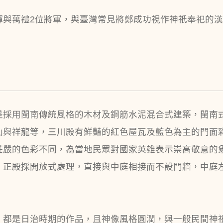
輝與萬禮2位將軍，與臺灣常見將鄭成功視作神祇奉祀的
是採用閩南傳統風格的木材及鋼筋水泥混合式建築，閩南
仙與祥龍等，三川殿有鮮豔的紅色屋瓦及藍色為主的門面
莊嚴的色彩不同，為當地民眾對國家英雄表示崇高敬意的
，正殿採開放式處理，直接與中庭相接而不設門牆，中庭
，都是日治時期的作品，且神像風格圓潤，與一般民間神