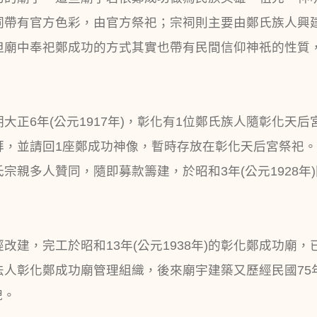
祠帶有官方色彩，由官方祭祀；宗祠則主要由鄭氏族人興
但廟中奉祀鄭成功的方式其實也帶有民間信仰神祇的性質
大正6年(公元1917年)，彰化有1位鄭氏族人隨彰化天
拜，並請回1座鄭成功神像，暫時存放在彰化天后宮祭祀
宗親多人贊同，隨即募款籌建，於昭和3年(公元1928年
改建，完工於昭和13年(公元1938年)的彰化鄭成功廟
法人彰化鄭成功廟管理組織，後來廟宇建築又歷經民國75年(公元
貌。