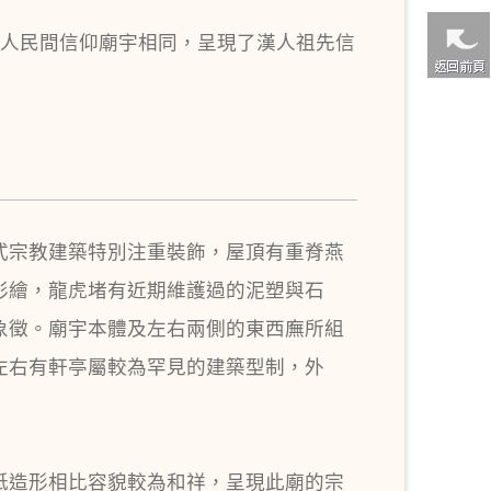
漢人民間信仰廟宇相同，呈現了漢人祖先信
式宗教建築特別注重裝飾，屋頂有重脊燕
彩繪，龍虎堵有近期維護過的泥塑與石
象徵。廟宇本體及左右兩側的東西廡所組
左右有軒亭屬較為罕見的建築型制，外
祇造形相比容貌較為和祥，呈現此廟的宗