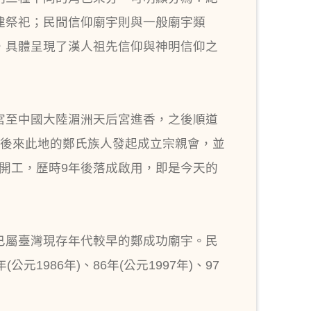
建祭祀；民間信仰廟宇則與一般廟宇類
，具體呈現了漢人祖先信仰與神明信仰之
后宮至中國大陸湄洲天后宮進香，之後順道
。後來此地的鄭氏族人發起成立宗親會，並
)開工，歷時9年後落成啟用，即是今天的
，已屬臺灣現存年代較早的鄭成功廟宇。民
1986年)、86年(公元1997年)、97