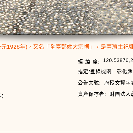
公元1928年)，又名「全臺鄭姓大宗祠」，是臺灣主祀
120.53876,
經 緯 度:
指定/登錄機關:
彰化縣
公告文號:
府授文資字第1
資產保存者:
財團法人
)