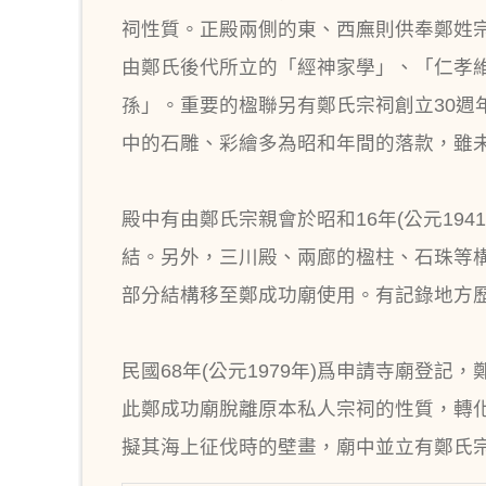
祠性質。正殿兩側的東、西廡則供奉鄭姓
由鄭氏後代所立的「經神家學」、「仁孝
孫」。重要的楹聯另有鄭氏宗祠創立30週年
中的石雕、彩繪多為昭和年間的落款，雖
殿中有由鄭氏宗親會於昭和16年(公元19
結。另外，三川殿、兩廊的楹柱、石珠等構
部分結構移至鄭成功廟使用。有記錄地方
民國68年(公元1979年)爲申請寺廟
此鄭成功廟脫離原本私人宗祠的性質，轉
擬其海上征伐時的壁畫，廟中並立有鄭氏