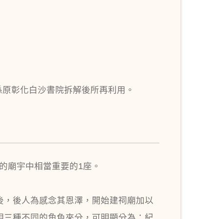
係原彰化白沙書院拆解後所再利用。
功的廟宇中相當重要的1座。
後，後人為感念其恩澤，開始建祠廟加以
明三種不同的角色來分，可明顯分為：紀