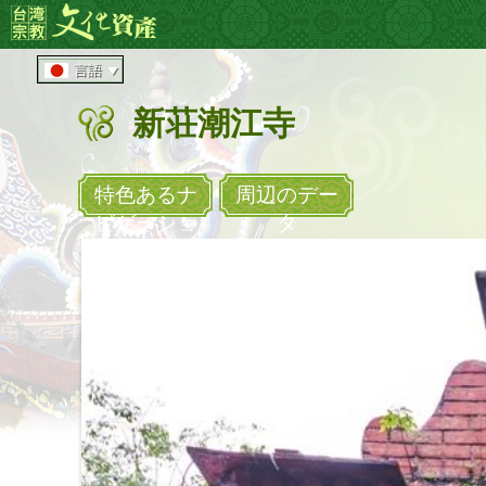
メ
:::
イ
ン
言語
コ
ン
新荘潮江寺
テ
ン
ツ
エ
特色あるナ
周辺のデー
リ
ビゲーショ
タ
ア
へ
直
接
移
動
す
る