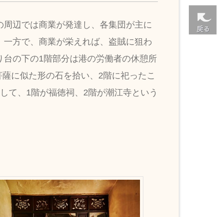
の周辺では商業が発達し、各集団が主に
。一方で、商業が栄えれば、盗賊に狙わ
り台の下の1階部分は港の労働者の休憩所
菩薩に似た形の石を拾い、2階に祀ったこ
して、1階が福徳祠、2階が潮江寺という