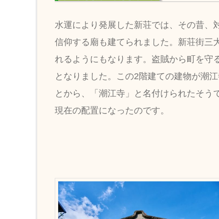
水運により発展した新荘では、その昔、
信仰する廟も建てられました。新荘街三
れるようにもなります。盗賊から町を守
となりました。この2階建ての建物が潮江
とから、「潮江寺」と名付けられたそうで
現在の配置になったのです。