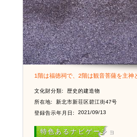
1階は福徳祠で、2階は観音菩薩を主神
文化財分類:
歴史的建造物
所在地:
新北市新荘区碧江街47号
2021/09/13
登録告示年月日:
特色あるナビゲーショ