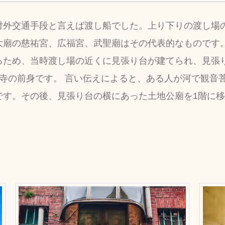
対外交通手段と言えば渡し船でした。上り下りの渡し場
大廟の慈祐宮、広福宮、武聖廟はその代表的なものです
るため、当時渡し場の近くに見張り台が建てられ、見張
寺の前身です。 言い伝えによると、ある人が河で観音
す。その後、見張り台の横にあった土地公廟を1階に移