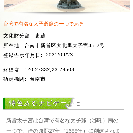
台湾で有名な太子爺廟の一つである
文化財分類:
史跡
所在地:
台南市新営区太北里太子宮45-2号
2021/09/23
登録告示年月日:
120.27332,23.29508
経緯度:
指定機関:
台南市
特色あるナビゲーショ
新営太子宮は台湾で有名な太子爺（哪吒）廟の
一つで、清の康熙27年（1688年）に創建されま