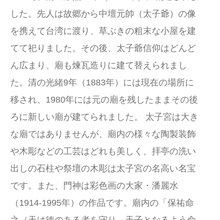
した。先人は故郷から中壇元帥（太子爺）の像
を携えて台湾に渡り、草ぶきの粗末な小屋を建
てて祀りました。その後、太子爺信仰はどんど
ん広まり、廟も煉瓦造りに建て替えられまし
た。清の光緒9年（1883年）には現在の場所に
移され、1980年には元の廟を残したままその後
ろに新しい廟が建てられました。 太子宮は大き
な廟ではありませんが、廟内の様々な陶製装飾
や木彫などの工芸はどれも美しく、拝亭の洗い
出しの石柱や祭壇の木彫は太子宮の名高い名宝
です。また、門神は彩色画の大家・潘麗水
（1914-1995年）の作品です。廟内の「保祐命
之（天は徳のある者を守り、天子となるよう命