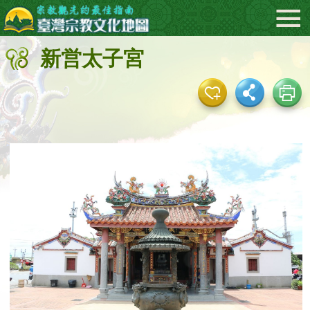
:::
メ
イ
ン
新営太子宮
コ
ン
テ
ン
ツ
エ
リ
ア
へ
直
接
移
動
す
る