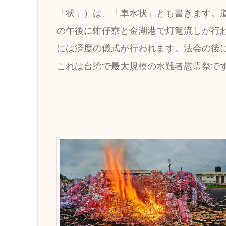
「状」）は、「車水状」とも書きます。
の午後に蚶仔寮と金湖港で灯篭流しが行
には済度の儀式が行われます。法会の後
これは台湾で最大規模の水難者慰霊祭で