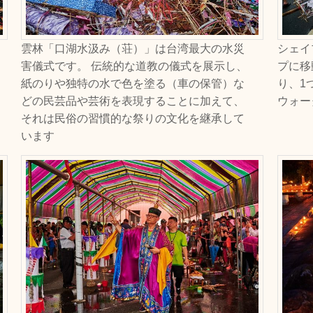
雲林「口湖水汲み（荘）」は台湾最大の水災
シェイ
害儀式です。 伝統的な道教の儀式を展示し、
プに移
紙のりや独特の水で色を塗る（車の保管）な
り、1
どの民芸品や芸術を表現することに加えて、
ウォー
それは民俗の習慣的な祭りの文化を継承して
います