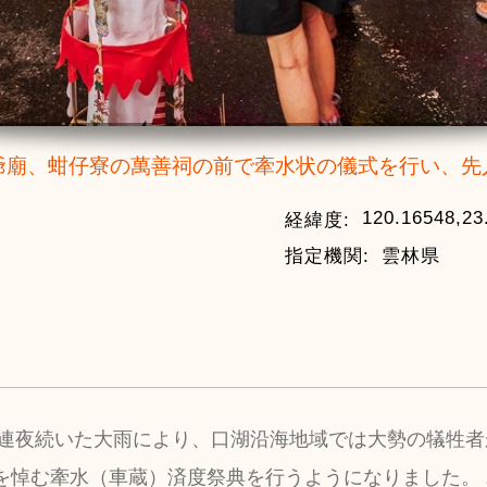
爺廟、蚶仔寮の萬善祠の前で牽水状の儀式を行い、先
120.16548,23
経緯度:
指定機関:
雲林県
日から連夜続いた大雨により、口湖沿海地域では大勢の犠牲
者を悼む牽水（車蔵）済度祭典を行うようになりました。