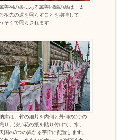
萬善祠の裏にある萬善同歸の墓は、太
る祖先の道を照らすことを期待して、
うそくで照らされます
納庫は、竹の細片を内側と外側の2つの
織り、淡い花の紙を貼り付けて、水、
天国の3つの異なる宇宙に配置します。