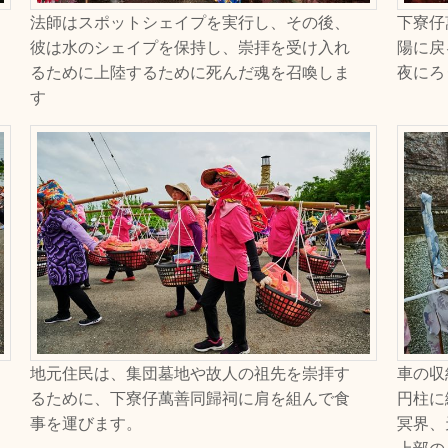
法師はスポットシェイプを実行し、その後、
下寮仔
彼は水のシェイプを保持し、崇拝を受け入れ
陽に戻
るために上陸するために死んだ魂を召喚しま
夜にろ
す
地元住民は、集団墓地や故人の祖先を崇拝す
車の収
るために、下寮仔萬善同歸祠に肩を組んで食
円柱に
事を運びます。
冥界、