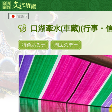
メ
:::
イ
ン
言語
コ
ン
口湖牽水(車藏)(行事・信
テ
ン
ツ
エ
特色あるナ
周辺のデー
リ
ビゲーショ
タ
ア
へ
直
接
移
動
す
る