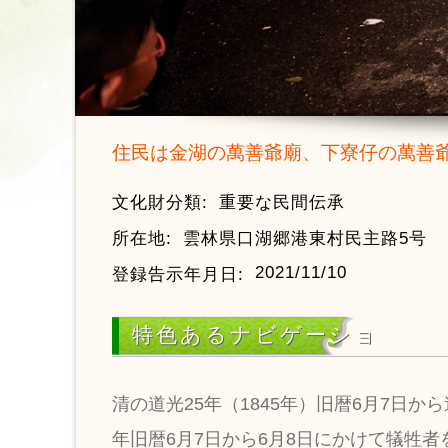
住民は金湖の萬善爺廟、下寮仔の萬善
文化財分類:
重要な民間伝承
所在地:
雲林県口湖郷港東村民主路5号
2021/11/10
登録告示年月日:
特色あるナビゲーショ
清の道光25年（1845年）旧暦6月7
年旧暦6月7日から6月8日にかけて犠牲