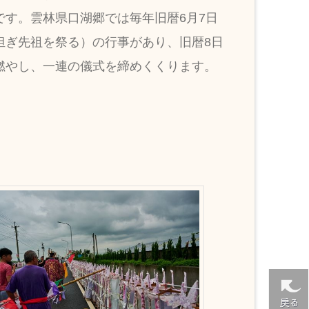
す。雲林県口湖郷では毎年旧暦6月7日
担ぎ先祖を祭る）の行事があり、旧暦8日
燃やし、一連の儀式を締めくくります。