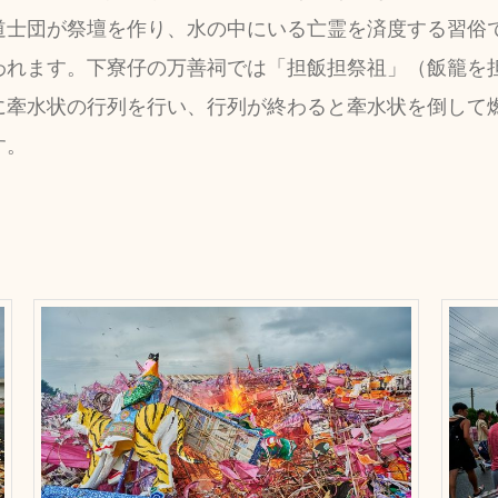
道士団が祭壇を作り、水の中にいる亡霊を済度する習俗で
われます。下寮仔の万善祠では「担飯担祭祖」（飯籠を
に牽水状の行列を行い、行列が終わると牽水状を倒して
す。