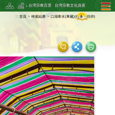
台湾宗教百景
台湾宗教文化資産
:::
>
>
首頁
検索結果
口湖牽水(車藏)(行事・信仰)