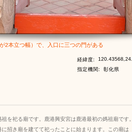
が2本立つ幅）で、入口に三つの門がある
120.43568,24
経緯度:
指定機関:
彰化県
祖を祀る廟です。鹿港興安宮は鹿港最初の媽祖廟です。そ
港に招き廟を建てて祀ったことに始まります。この廟は