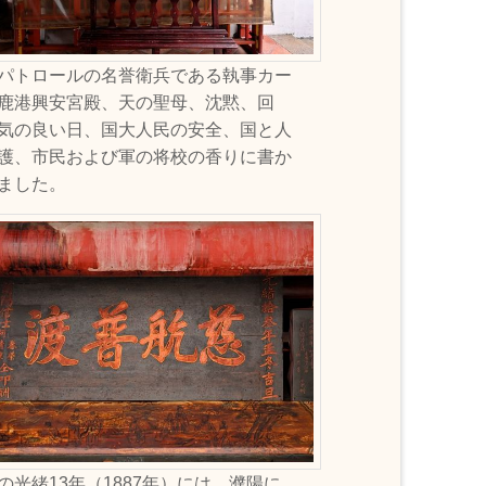
パトロールの名誉衛兵である執事カー
鹿港興安宮殿、天の聖母、沈黙、回
気の良い日、国大人民の安全、国と人
護、市民および軍の将校の香りに書か
ました。
の光緒13年（1887年）には、濮陽に