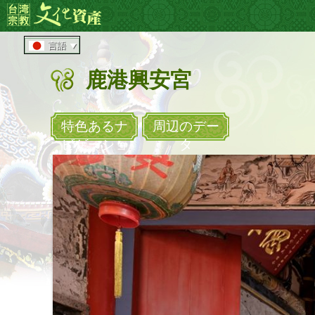
メ
:::
イ
ン
言語
コ
ン
鹿港興安宮
テ
ン
ツ
エ
特色あるナ
周辺のデー
リ
ビゲーショ
タ
ア
へ
直
接
移
動
す
る