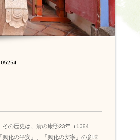
.05254
の歴史は、清の康熙23年（1684
「興化の平安」、「興化の安寧」の意味