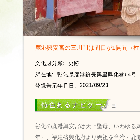
鹿港興安宮の三川門は間口が1開間（柱
文化財分類:
史跡
所在地:
彰化県鹿港鎮長興里興化巷64号
2021/09/23
登録告示年月日:
特色あるナビゲーショ
彰化の鹿港興安宮は天上聖母、いわゆる媽
年）、福建省興化府より媽祖を台湾・鹿