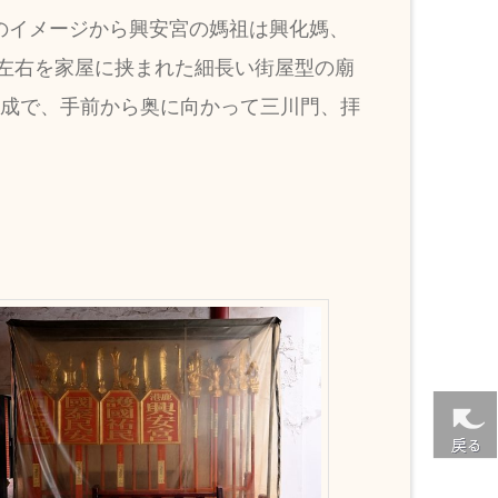
のイメージから興安宮の媽祖は興化媽、
左右を家屋に挟まれた細長い街屋型の廟
構成で、手前から奥に向かって三川門、拝