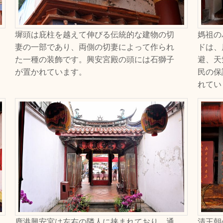
墀頭は庇柱を越えて伸びる伝統的な建物の切
媽祖の
妻の一部であり、両側の切妻によって作られ
ドは、
た一種の装飾です。興安宮殿の頭には石獅子
避、天
が置かれています。
民の保
れてい
鹿港興安宮は左右の隣人に挟まれており、通
清王朝