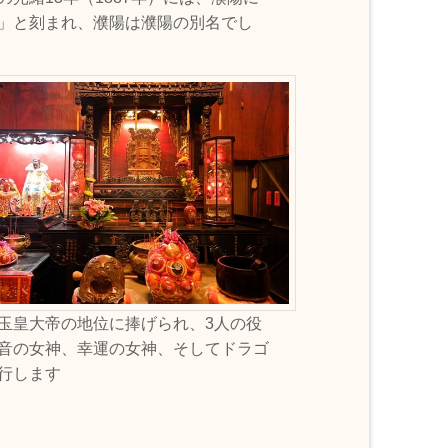
」と刻まれ、濮陽は濮陽の別名でし
玉皇大帝の地位に捧げられ、3人の役
音の女神、幸運の女神、そしてドラゴ
行します