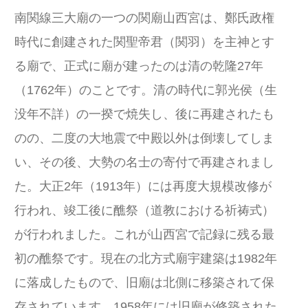
南関線三大廟の一つの関廟山西宮は、鄭氏政権
時代に創建された関聖帝君（関羽）を主神とす
る廟で、正式に廟が建ったのは清の乾隆27年
（1762年）のことです。清の時代に郭光侯（生
没年不詳）の一揆で焼失し、後に再建されたも
のの、二度の大地震で中殿以外は倒壊してしま
い、その後、大勢の名士の寄付で再建されまし
た。大正2年（1913年）には再度大規模改修が
行われ、竣工後に醮祭（道教における祈祷式）
が行われました。これが山西宮で記録に残る最
初の醮祭です。現在の北方式廟宇建築は1982年
に落成したもので、旧廟は北側に移築されて保
存されています。1958年には旧廟が修築された