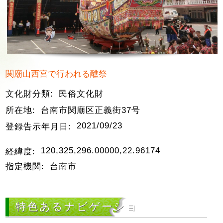
関廟山西宮で行われる醮祭
文化財分類:
民俗文化財
所在地:
台南市関廟区正義街37号
2021/09/23
登録告示年月日:
120,325,296.00000,22.96174
経緯度:
指定機関:
台南市
特色あるナビゲーショ