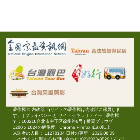
著作権 © 内政部 当サイトの著作権は内政部に帰属しま
:::
す。 |
プライバシー
と
サイトセキュリティー
|
著作権
〒：100218台北市中正区徐州路5号 | 推奨ブラウザ：
1280 x 1024の解像度、Chrome,Firefox,IE9.0以上
来訪者の人目： 11278134 日付の更新：2026.08.09
このサイトに関するお問い合わせ (02)2923-0520 (メンテ