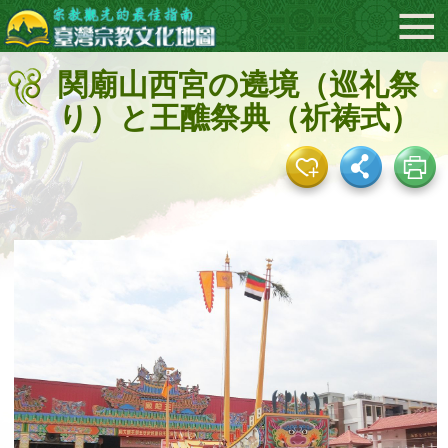
:::
メ
イ
ン
関廟山西宮の遶境（巡礼祭
コ
り）と王醮祭典（祈祷式）
ン
テ
ン
ツ
エ
リ
ア
へ
直
接
移
動
す
る