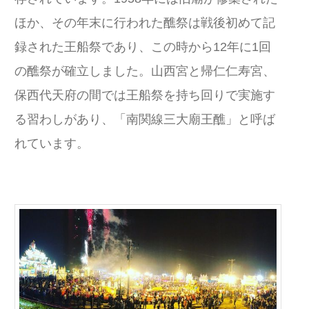
ほか、その年末に行われた醮祭は戦後初めて記
録された王船祭であり、この時から12年に1回
の醮祭が確立しました。山西宮と帰仁仁寿宮、
保西代天府の間では王船祭を持ち回りで実施す
る習わしがあり、「南関線三大廟王醮」と呼ば
れています。