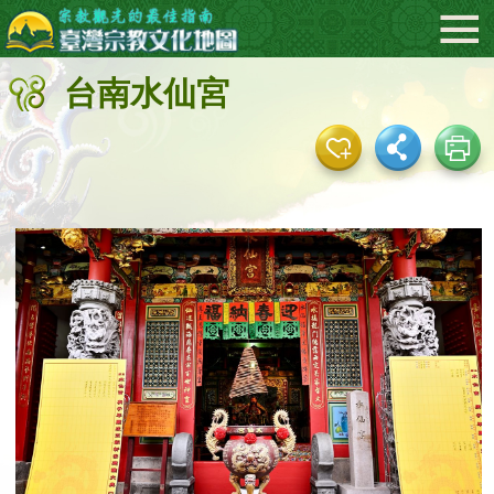
:::
メ
イ
ン
台南水仙宮
コ
ン
テ
ン
ツ
エ
リ
ア
へ
直
接
移
動
す
る