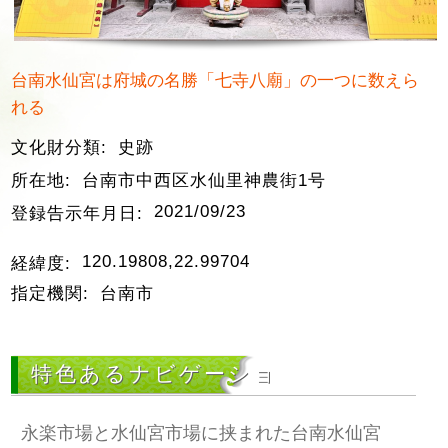
台南水仙宮は府城の名勝「七寺八廟」の一つに数えら
れる
文化財分類:
史跡
所在地:
台南市中西区水仙里神農街1号
2021/09/23
登録告示年月日:
120.19808,22.99704
経緯度:
指定機関:
台南市
特色あるナビゲーショ
永楽市場と水仙宮市場に挟まれた台南水仙宮