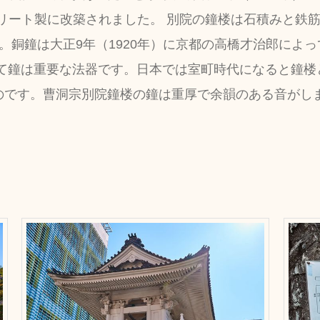
ンクリート製に改築されました。 別院の鐘楼は石積みと鉄
。銅鐘は大正9年（1920年）に京都の高橋才治郎によ
いて鐘は重要な法器です。日本では室町時代になると鐘楼
のです。曹洞宗別院鐘楼の鐘は重厚で余韻のある音がし