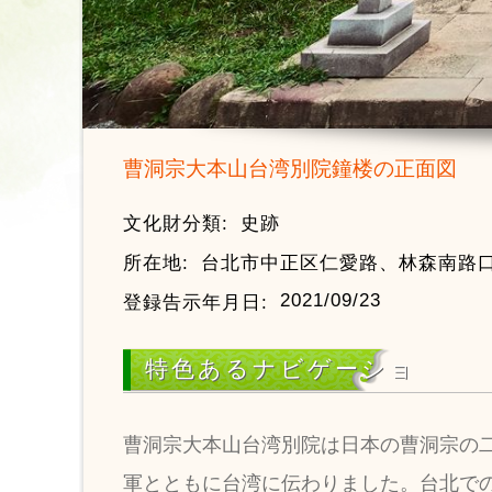
曹洞宗大本山台湾別院鐘楼の正面図
文化財分類:
史跡
所在地:
台北市中正区仁愛路、林森南路
2021/09/23
登録告示年月日:
特色あるナビゲーショ
曹洞宗大本山台湾別院は日本の曹洞宗の
軍とともに台湾に伝わりました。台北での