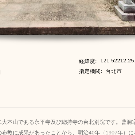
121.52212,25
経緯度:
指定機関:
台北市
口
二大本山である永平寺及び總持寺の台北別院です。曹洞
布教に成果があったことから、明治40年（1907年）