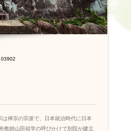
.03902
宗は禅宗の宗派で、日本統治時代に日本
に布教師山田祖学の呼びかけで別院が建立