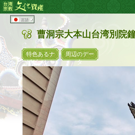
メ
:::
イ
ン
言語
コ
ン
曹洞宗大本山台湾別院
テ
ン
ツ
エ
特色あるナ
周辺のデー
リ
ビゲーショ
タ
ア
へ
直
接
移
動
す
る