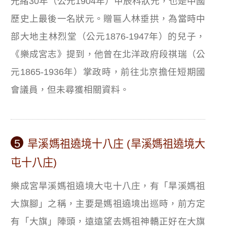
光緒30年（公元1904年）甲辰科狀元，也是中國
歷史上最後一名狀元。贈匾人林垂拱，為當時中
部大地主林烈堂（公元1876-1947年）的兒子，
《樂成宮志》提到，他曾在北洋政府段祺瑞（公
元1865-1936年）掌政時，前往北京擔任短期國
會議員，但未尋獲相關資料。
5
旱溪媽祖遶境十八庄 (旱溪媽祖遶境大
屯十八庄)
樂成宮旱溪媽祖遶境大屯十八庄，有「旱溪媽祖
大旗腳」之稱，主要是媽祖遶境出巡時，前方定
有「大旗」陣頭，遠遠望去媽祖神轎正好在大旗