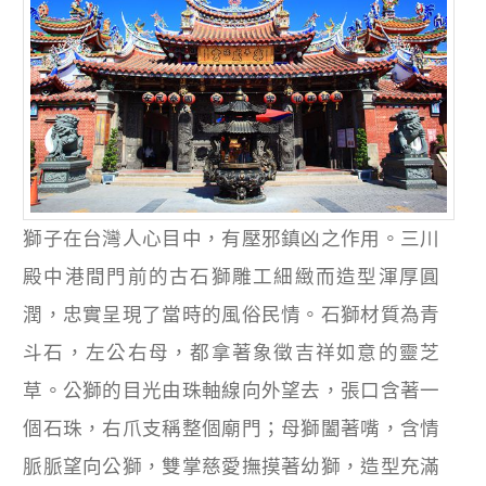
獅子在台灣人心目中，有壓邪鎮凶之作用。三川
殿中港間門前的古石獅雕工細緻而造型渾厚圓
潤，忠實呈現了當時的風俗民情。石獅材質為青
斗石，左公右母，都拿著象徵吉祥如意的靈芝
草。公獅的目光由珠軸線向外望去，張口含著一
個石珠，右爪支稱整個廟門；母獅闔著嘴，含情
脈脈望向公獅，雙掌慈愛撫摸著幼獅，造型充滿