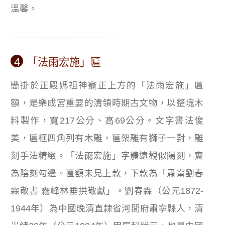
溫馨。
4
「法雨宏施」匾
懸掛於正殿媽祖神龕正上方的「法雨宏施」匾
額，是樂成宮重要的清領時期古文物，以整塊木
料製作，寬217公分、高69公分。文字書法俊
美，匾框四角列有木雕，匾架雕有獅子一對，雕
刻手法精緻。「法雨宏施」字體遠觀似陽刻，實
為陰刻勾邊。匾額未見上款，下款為「肅甯劉春
霖敬書 霧峰林垂拱敬獻」。劉春霖（公元1872-
1944年）為中國晚清直隸省河間府肅寧縣人，清