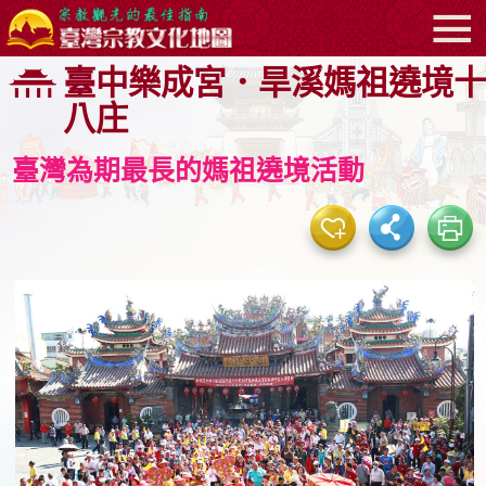
:::
跳
臺中樂成宮．旱溪媽祖遶境十
到
八庄
主
要
臺灣為期最長的媽祖遶境活動
內
容
區
塊