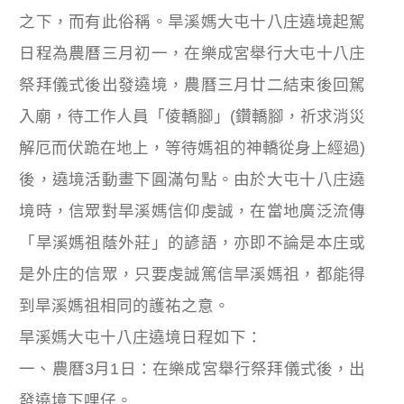
之下，而有此俗稱。旱溪媽大屯十八庄遶境起駕
日程為農曆三月初一，在樂成宮舉行大屯十八庄
祭拜儀式後出發遶境，農曆三月廿二結束後回駕
入廟，待工作人員「倰轎腳」(鑽轎腳，祈求消災
解厄而伏跪在地上，等待媽祖的神轎從身上經過)
後，遶境活動畫下圓滿句點。由於大屯十八庄遶
境時，信眾對旱溪媽信仰虔誠，在當地廣泛流傳
「旱溪媽祖蔭外莊」的諺語，亦即不論是本庄或
是外庄的信眾，只要虔誠篤信旱溪媽祖，都能得
到旱溪媽祖相同的護祐之意。
旱溪媽大屯十八庄遶境日程如下：
一、農曆3月1日：在樂成宮舉行祭拜儀式後，出
發遶境下哩仔。