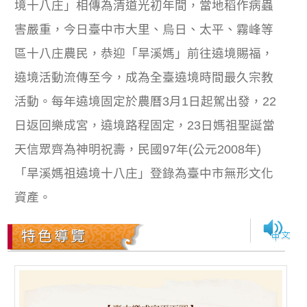
境十八庄」相傳為清道光初年間，當地稻作病蟲
害嚴重，今日臺中市大里、烏日、太平、霧峰等
區十八庄農民，恭迎「旱溪媽」前往遶境賜福，
遶境活動流傳至今，成為全臺遶境時間最久宗教
活動。每年遶境固定於農曆3月1日起駕出發，22
日返回樂成宮，遶境路程固定，23日媽祖聖誕當
天信眾齊為神明祝壽，民國97年(公元2008年)
「旱溪媽祖遶境十八庄」登錄為臺中市無形文化
資產。
特色導覽