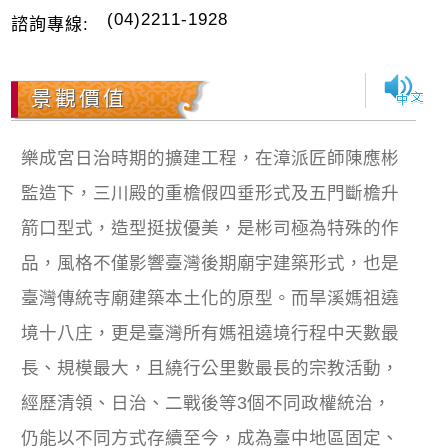
(04)2211-1928
諮詢專線:
景觀價值
樂成宮日治時期的擴建工程，在漳派匠師陳應彬
監造下，三川殿的重檐假四垂形式及五門斷檐升
箭口型式，造型挺拔優美，是彬司極為特殊的作
品，風格不僅影響臺灣後期廟宇建築形式，也是
臺灣傳統寺廟建築本土化的原型。而旱溪媽祖遶
境十八庄，更是臺灣所有媽祖遶境行程中天數最
長、規模最大，且繞行公里數最長的宗教活動，
經歷清領、日治、二戰後等3個不同政權統治，
仍能以不同方式存續至今，成為臺中地區固定、