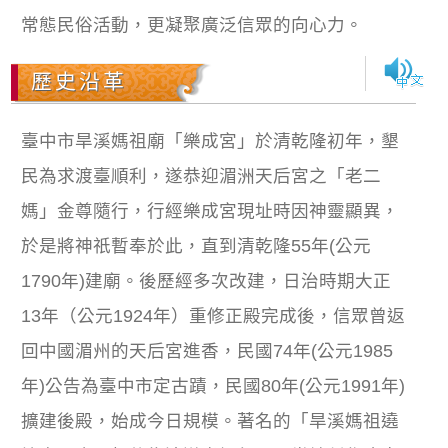
常態民俗活動，更凝聚廣泛信眾的向心力。
歷史沿革
臺中市旱溪媽祖廟「樂成宮」於清乾隆初年，墾
民為求渡臺順利，遂恭迎湄洲天后宮之「老二
媽」金尊隨行，行經樂成宮現址時因神靈顯異，
於是將神祇暫奉於此，直到清乾隆55年(公元
1790年)建廟。後歷經多次改建，日治時期大正
13年（公元1924年）重修正殿完成後，信眾曾返
回中國湄州的天后宮進香，民國74年(公元1985
年)公告為臺中市定古蹟，民國80年(公元1991年)
擴建後殿，始成今日規模。著名的「旱溪媽祖遶