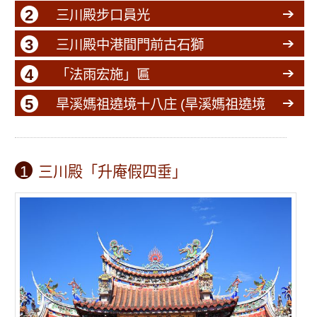
2
三川殿步口員光
3
三川殿中港間門前古石獅
4
「法雨宏施」匾
5
旱溪媽祖遶境十八庄 (旱溪媽祖遶境
大屯十八庄)
1
三川殿「升庵假四垂」