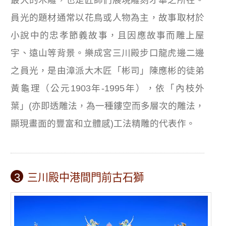
最大的木雕，也是匠師們展現雕刻才華之所在。
員光的題材通常以花鳥或人物為主，故事取材於
小說中的忠孝節義故事，且因應故事而雕上屋
宇、遠山等背景。樂成宮三川殿步口龍虎邊二邊
之員光，是由漳派大木匠「彬司」陳應彬的徒弟
黃龜理（公元1903年-1995年），依「內枝外
葉」(亦即透雕法，為一種鏤空而多層次的雕法，
顯現畫面的豐富和立體感)工法精雕的代表作。
3
三川殿中港間門前古石獅