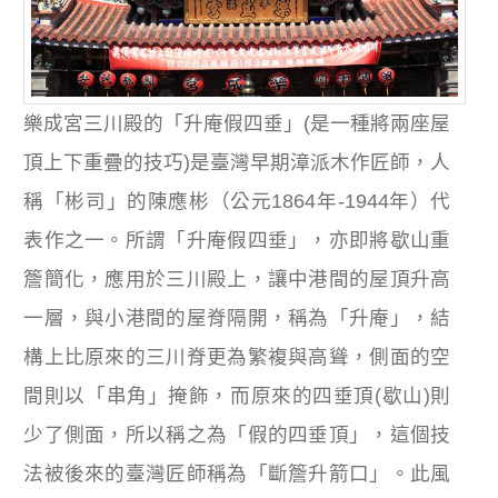
樂成宮三川殿的「升庵假四垂」(是一種將兩座屋
頂上下重疊的技巧)是臺灣早期漳派木作匠師，人
稱「彬司」的陳應彬（公元1864年-1944年）代
表作之一。所謂「升庵假四垂」，亦即將歇山重
簷簡化，應用於三川殿上，讓中港間的屋頂升高
一層，與小港間的屋脊隔開，稱為「升庵」，結
構上比原來的三川脊更為繁複與高聳，側面的空
間則以「串角」掩飾，而原來的四垂頂(歇山)則
少了側面，所以稱之為「假的四垂頂」，這個技
法被後來的臺灣匠師稱為「斷簷升箭口」。此風