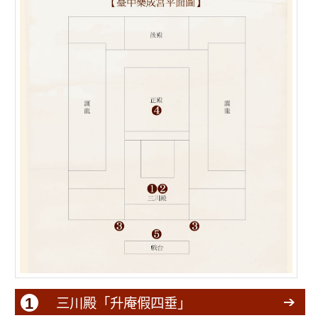
1
三川殿「升庵假四垂」