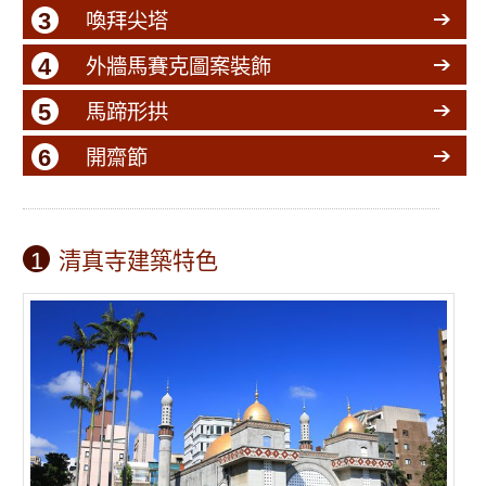
3
喚拜尖塔
4
外牆馬賽克圖案裝飾
5
馬蹄形拱
6
開齋節
1
清真寺建築特色