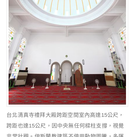
台北清真寺禮拜大殿跨距空間室內高達15公尺，
跨距也達15公尺，因中央無任何樑柱支撐，視覺
非常壯觀。伊斯蘭教建築不使用動物圖騰，多運