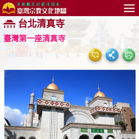
:::
跳
台北清真寺
到
主
臺灣第一座清真寺
要
內
容
區
塊