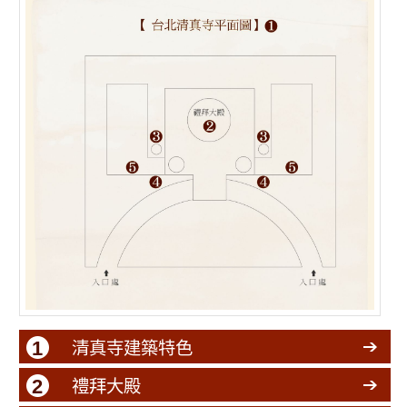
1
清真寺建築特色
2
禮拜大殿