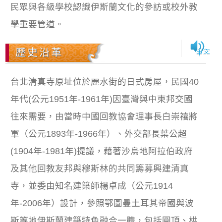
民眾與各級學校認識伊斯蘭文化的參訪或校外教
學重要管道。
歷史沿革
台北清真寺原址位於麗水街的日式房屋，民國40
年代(公元1951年-1961年)因臺灣與中東邦交國
往來需要，由當時中國回教協會理事長白崇禧將
軍（公元1893年-1966年）、外交部長葉公超
(1904年-1981年)提議，藉著沙烏地阿拉伯政府
及其他回教友邦與穆斯林的共同籌募興建清真
寺，並委由知名建築師楊卓成（公元1914
年-2006年）設計，參照鄂圖曼土耳其帝國與波
斯等地伊斯蘭建築特色融合一體，包括圓頂、栱