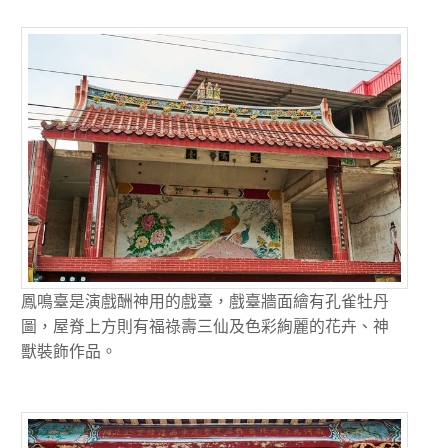
鳳鳴臺是演戲酬神用的戲臺，戲臺牆面繪有孔雀牡丹
圖，屋脊上方則有福祿壽三仙及色彩絢麗的花卉、神
獸裝飾作品。