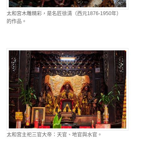
太和宮木雕精彩，是名匠徐清（西元1876-1950年）
的作品。
太和宮主祀三官大帝：天官、地官與水官。