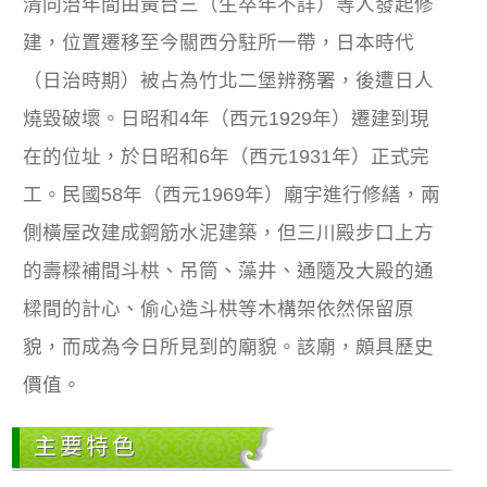
清同治年間由黃台三（生卒年不詳）等人發起修
建，位置遷移至今關西分駐所一帶，日本時代
（日治時期）被占為竹北二堡辨務署，後遭日人
燒毀破壞。日昭和4年（西元1929年）遷建到現
在的位址，於日昭和6年（西元1931年）正式完
工。民國58年（西元1969年）廟宇進行修繕，兩
側橫屋改建成鋼筋水泥建築，但三川殿步口上方
的壽樑補間斗栱、吊筒、藻井、通隨及大殿的通
樑間的計心、偷心造斗栱等木構架依然保留原
貌，而成為今日所見到的廟貌。該廟，頗具歷史
價值。
主要特色