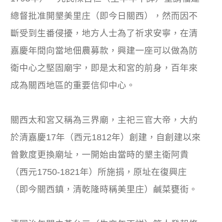
總督批准開墾美里庄（即今日關西），然而因不
斷受到生番侵擾，地方人士為了祈求安寧，在清
嘉慶年間向當地佃農募款，興建一座可以做為防
衛中心之堅固廟宇，即是太和宮的前身，百年來
成為關西地區的重要信仰中心。
關西太和宮又稱為三界廟，主祀三官大帝，大約
於清嘉慶17年（西元1812年）創建，自創建以來
曾數度更換廟址，一開始由當時的墾主衛阿貴
（西元1750-1821年）所施捐，原址在復興庄
（即今關西鎮，清乾隆時稱美里庄）鹹菜甕街。