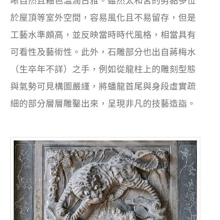
晰自然且釉色溫潤古雅。雖然太和宮的剪黏多位
於屋頂等室外空間，容易風化且不易留存，但是
工藝水準頗高，並反映當時時代風格，相當具有
可看性及藝術性。此外，石雕部分也出自蔣梅水
（生卒年不詳）之手，例如從龍柱上的雕刻型態
與氣勢可見構圖嚴謹，將蟠龍首尾與身段虛實疏
細的部分層層雕鑿出來，呈現非凡的技藝造詣。