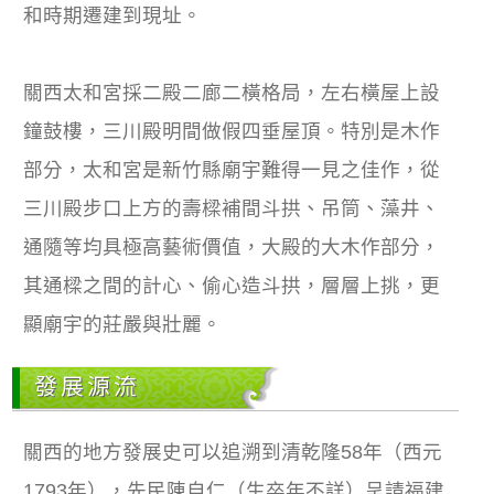
和時期遷建到現址。
關西太和宮採二殿二廊二橫格局，左右橫屋上設
鐘鼓樓，三川殿明間做假四垂屋頂。特別是木作
部分，太和宮是新竹縣廟宇難得一見之佳作，從
三川殿步口上方的壽樑補間斗拱、吊筒、藻井、
通隨等均具極高藝術價值，大殿的大木作部分，
其通樑之間的計心、偷心造斗拱，層層上挑，更
顯廟宇的莊嚴與壯麗。
發展源流
關西的地方發展史可以追溯到清乾隆58年（西元
1793年），先民陳自仁（生卒年不詳）呈請福建