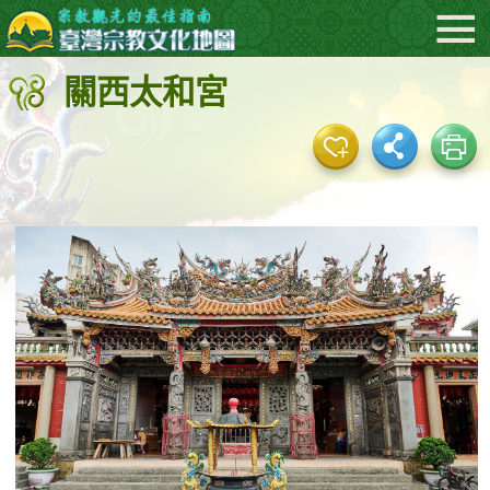
:::
跳
到
關西太和宮
主
要
內
容
區
塊