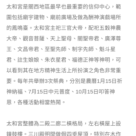
太和宮是關西地區最早也最重要的信仰中心，範
圍包括廟宇建物、廟前廣場及做為酬神演戲場所
的鳳鳴臺。太和宮主祀三官大帝，配祀五穀神農
大帝、觀音菩薩、天上聖母、關聖帝君、廣澤尊
王、文昌帝君、至聖先師、制字先師、魁斗星
君、註生娘娘、朱衣星君、福德正神等神明，可
以看到其在地方精神生活上所扮演之角色非常重
要。每年共舉辦3次祭典，分別是農曆1月15日祈
神納福、7月15日中元普度、10月15日叩答神
恩，各種活動相當熱鬧。
太和宮整體為二殿二廊二橫格局，左右橫屋上設
鐘鼓樓。三川殿明間做假四垂屋頂，特別在木作