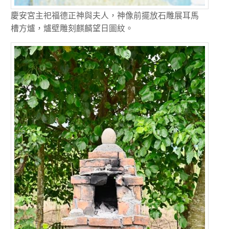
慶安宮主祀福德正神與夫人，神像前擺放石雕展耳馬
槽方爐，爐壁雕刻麒麟望日圖紋。