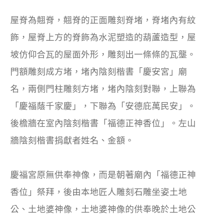
屋脊為翹脊，翹脊的正面雕刻脊堵，脊堵內有紋
飾，屋脊上方的脊飾為水泥塑造的葫蘆造型，屋
坡仿仰合瓦的屋面外形，雕刻出一條條的瓦壟。
門額雕刻成方堵，堵內陰刻楷書「慶安宮」廟
名，兩側門柱雕刻方堵，堵內陰刻對聯，上聯為
「慶福蔭千家慶」，下聯為「安德庇萬民安」。
後檐牆在室內陰刻楷書「福德正神香位」。左山
牆陰刻楷書捐獻者姓名、金額。
慶福宮原無供奉神像，而是朝著廟內「福德正神
香位」祭拜，後由本地匠人雕刻石雕坐姿土地
公、土地婆神像，土地婆神像的供奉晚於土地公