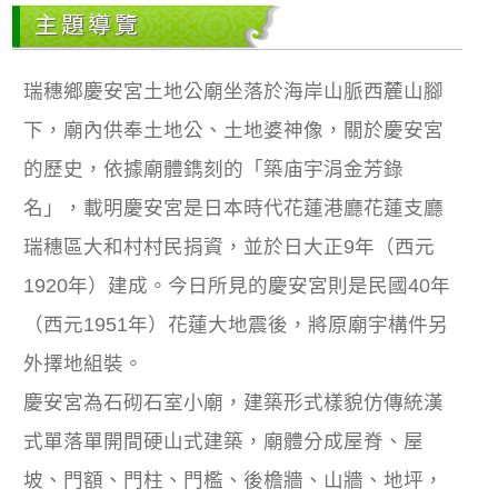
主題導覽
瑞穗鄉慶安宮土地公廟坐落於海岸山脈西麓山腳
下，廟內供奉土地公、土地婆神像，關於慶安宮
的歷史，依據廟體鐫刻的「築庙宇涓金芳錄
名」，載明慶安宮是日本時代花蓮港廳花蓮支廳
瑞穗區大和村村民捐資，並於日大正9年（西元
1920年）建成。今日所見的慶安宮則是民國40年
（西元1951年）花蓮大地震後，將原廟宇構件另
外擇地組裝。
慶安宮為石砌石室小廟，建築形式樣貌仿傳統漢
式單落單開間硬山式建築，廟體分成屋脊、屋
坡、門額、門柱、門檻、後檐牆、山牆、地坪，