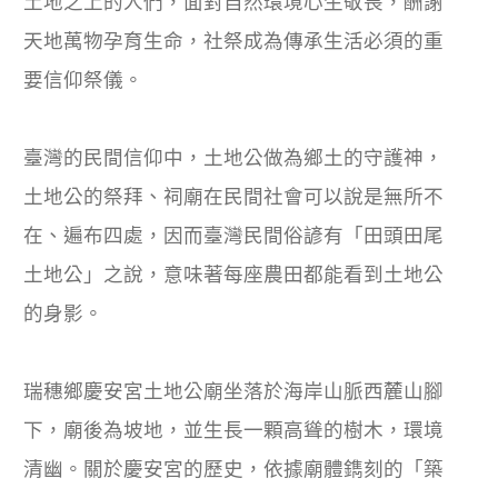
土地之上的人們，面對自然環境心生敬畏，酬謝
天地萬物孕育生命，社祭成為傳承生活必須的重
要信仰祭儀。
臺灣的民間信仰中，土地公做為鄉土的守護神，
土地公的祭拜、祠廟在民間社會可以說是無所不
在、遍布四處，因而臺灣民間俗諺有「田頭田尾
土地公」之說，意味著每座農田都能看到土地公
的身影。
瑞穗鄉慶安宮土地公廟坐落於海岸山脈西麓山腳
下，廟後為坡地，並生長一顆高聳的樹木，環境
清幽。關於慶安宮的歷史，依據廟體鐫刻的「築