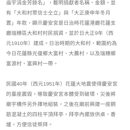
庙宇涓金芳錄名」，載明捐獻者名稱、金額，並
有「大和村眾信士仝立」與「大正庚申年冬月
置」年款，顯示慶安宮是日治時花蓮港廳花蓮支
廳瑞穗區大和村村民捐資，並於日大正9年（西
元1910年）建成。日治時期的大和村，範圍約為
今日花蓮縣光復鄉大富村、大農村，以及瑞穗鄉
富源村、富興村一帶。
民國40年（西元1951年）花蓮大地震使得慶安宮
的臺座震毀，導致慶安宮本體受到破壞，災後將
廟宇構件另外擇地組裝，之後在廟前興建一座鋼
筋混凝土的四柱平頂拜亭，拜亭內擺放供桌、香
爐，方便信徒祭拜。