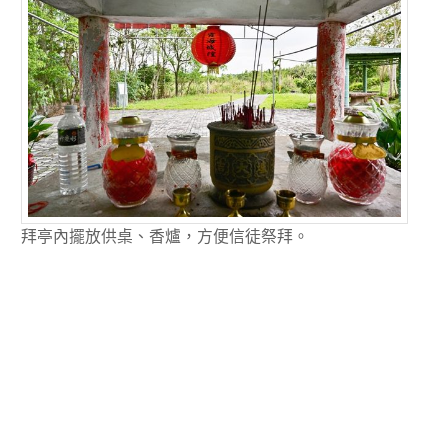
拜亭內擺放供桌、香爐，方便信徒祭拜。