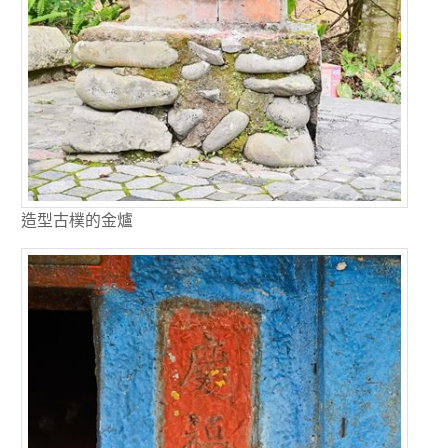
造型古樸的金爐