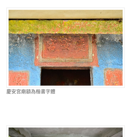
慶安宮廟額為楷書字體