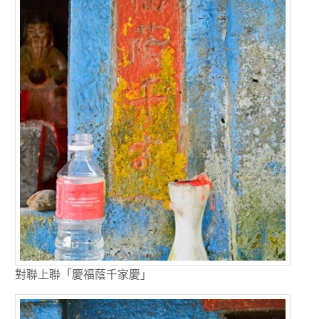
對聯上聯「慶福蔭千家慶」