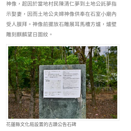
神像，起因於當地村民陳清仁夢到土地公託夢指
示娶妻，因而土地公夫婦神像供奉在石室小廟內
受人膜拜。神像前擺放石雕展耳馬槽方爐，爐壁
雕刻麒麟望日圖紋。
花蓮縣文化局設置的古蹟公告石碑