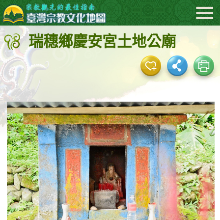
:::
跳
到
瑞穗鄉慶安宮土地公廟
主
要
內
容
區
塊