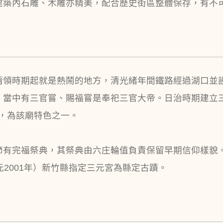
建築內石雕、木雕亦精美，配合歷史街區整體保存，有不
清領時期起就是熱鬧的地方，清光緒年間鐵路經過湖口並
，當中有三官嘗、賜福嘗是奉祀三官大帝。日治時期建立
，為該廟特色之一。
節有完福祭典，其祭典由六庄輪值負責保留早期信仰樣貌
2001年）新竹縣指定三元宮為縣定古蹟。