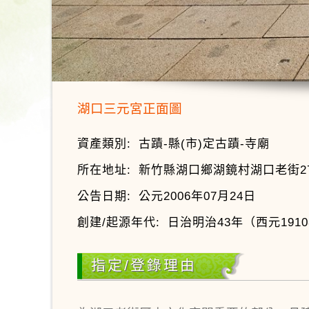
湖口三元宮正面圖
資產類別:
古蹟-縣(市)定古蹟-寺廟
所在地址:
新竹縣湖口鄉湖鏡村湖口老街2
公告日期:
公元2006年07月24日
創建/起源年代:
日治明治43年（西元191
指定/登錄理由