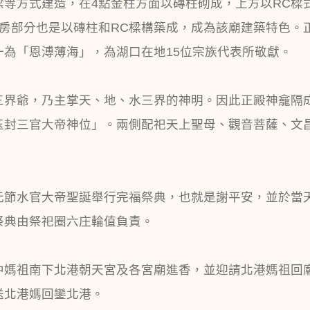
樑等方式建造，在4點金柱方面以磚柱砌成，上方以RC樑
房部分也是以磚柱和RC樑構築成，成為該廟建築特色。
為「恩溥薄海」，為湖口在地15位宗族代表所敬獻。
三界爺，乃主掌天、地、水三界的神明。因此正殿神龕隔
玉封三官大帝神位」。兩側配祀天上聖母、觀音菩薩、文
元節水官大帝聖誕舉行完福祭典，也就是謝平安，並於當天
祭典由祭祀圈六庄輪值負責。
中媽祖南下北港朝天宮及各宮廟進香，並迎請北港媽祖回
送北港媽回鑾北港。