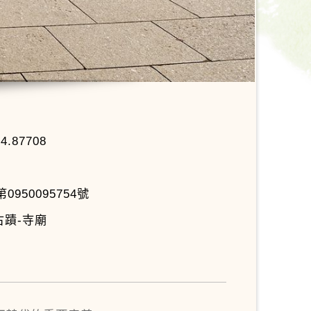
24.87708
950095754號
古蹟-寺廟