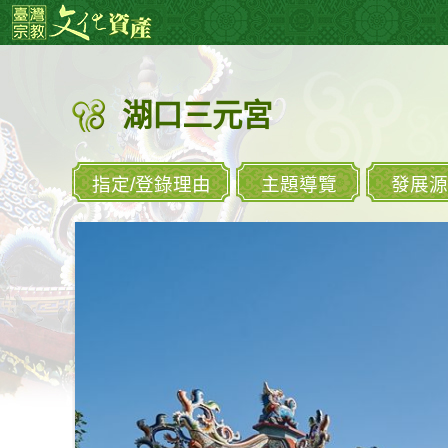
跳
:::
到
主
要
湖口三元宮
內
容
區
塊
指定/登錄理由
主題導覽
發展源