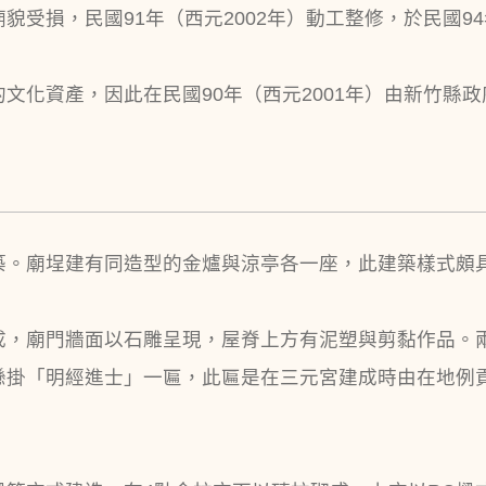
成廟貌受損，民國91年（西元2002年）動工整修，於民國9
文化資產，因此在民國90年（西元2001年）由新竹縣
築。廟埕建有同造型的金爐與涼亭各一座，此建築樣式頗
成，廟門牆面以石雕呈現，屋脊上方有泥塑與剪黏作品。
掛「明經進士」一匾，此匾是在三元宮建成時由在地例貢生吳