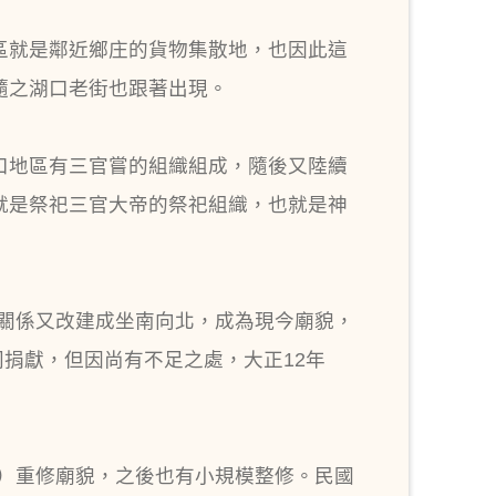
區就是鄰近鄉庄的貨物集散地，也因此這
隨之湖口老街也跟著出現。
口地區有三官嘗的組織組成，隨後又陸續
就是祭祀三官大帝的祭祀組織，也就是神
理關係又改建成坐南向北，成為現今廟貌，
同捐獻，但因尚有不足之處，大正12年
年）重修廟貌，之後也有小規模整修。民國