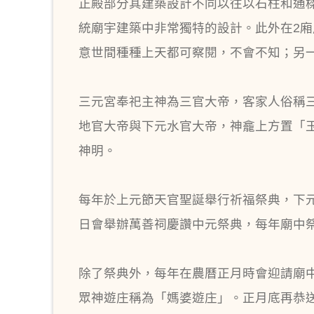
正殿部分其建築設計不同以往以石柱和通
統廟宇建築中非常獨特的設計。此外在2廂
意世間種種上天都可察閱，不會不知；另一
三元宮奉祀主神為三官大帝，客家人俗稱
地官大帝與下元水官大帝，神龕上方置「
神明。
每年於上元節天官聖誕舉行祈福祭典，下
日會舉辦萬善祠慶讚中元祭典，每年廟中
除了祭典外，每年在農曆正月時會迎請廟
眾神遊庄稱為「媽婆遊庄」。正月底再恭