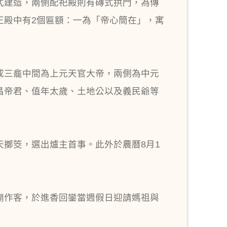
式建造，兩側配祀殿則有磚式拱門，為傳
正殿中有2個匾額：一為「帝心簡在」，寓
成三龕中間為上元天官大帝，兩側為中元
昌帝君、值年太歲、土地公以及義民爺等
擲筊，選出爐主首事。此外於農曆8月1
廟作客，於進香回鑾當週假日迎請媽祖與