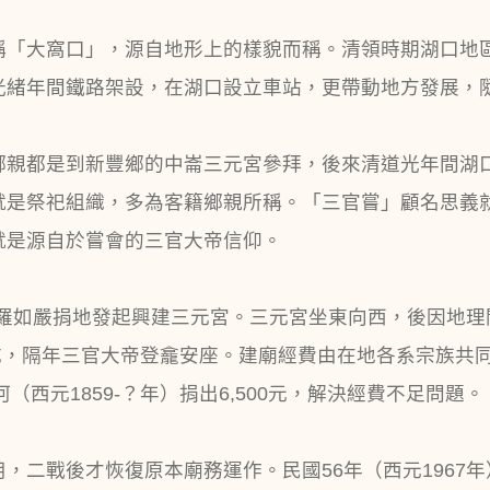
稱「大窩口」，源自地形上的樣貌而稱。清領時期湖口地
光緒年間鐵路架設，在湖口設立車站，更帶動地方發展，
鄉親都是到新豐鄉的中崙三元宮參拜，後來清道光年間湖
就是祭祀組織，多為客籍鄉親所稱。「三官嘗」顧名思義
就是源自於嘗會的三官大帝信仰。
旺、羅如嚴捐地發起興建三元宮。三元宮坐東向西，後因地
落成，隔年三官大帝登龕安座。建廟經費由在地各系宗族共
（西元1859-？年）捐出6,500元，解決經費不足問題。
，二戰後才恢復原本廟務運作。民國56年（西元1967