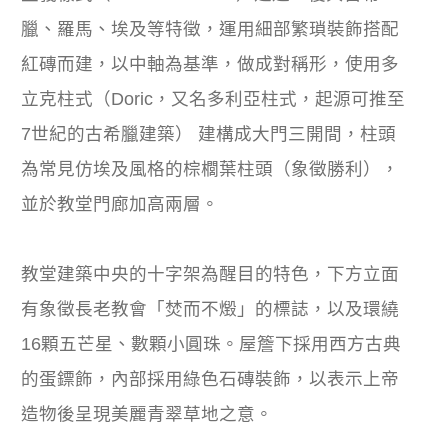
臘、羅馬、埃及等特徵，運用細部繁瑣裝飾搭配
紅磚而建，以中軸為基準，做成對稱形，使用多
立克柱式（Doric，又名多利亞柱式，起源可推至
7世紀的古希臘建築） 建構成大門三開間，柱頭
為常見仿埃及風格的棕櫚葉柱頭（象徵勝利），
並於教堂門廊加高兩層。
教堂建築中央的十字架為醒目的特色，下方立面
有象徵長老教會「焚而不燬」的標誌，以及環繞
16顆五芒星、數顆小圓珠。屋簷下採用西方古典
的蛋鏢飾，內部採用綠色石磚裝飾，以表示上帝
造物後呈現美麗青翠草地之意。