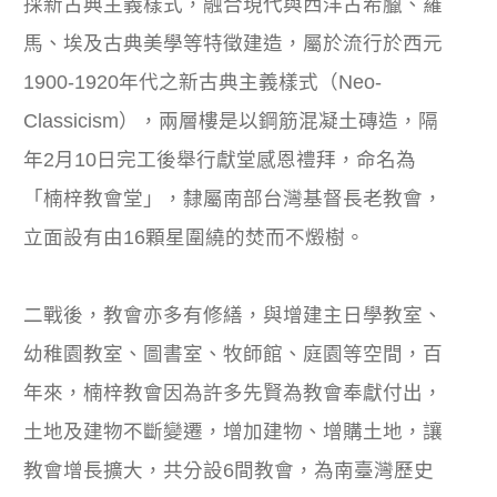
採新古典主義樣式，融合現代與西洋古希臘、羅
馬、埃及古典美學等特徵建造，屬於流行於西元
1900-1920年代之新古典主義樣式（Neo-
Classicism），兩層樓是以鋼筋混凝土磚造，隔
年2月10日完工後舉行獻堂感恩禮拜，命名為
「楠梓教會堂」，隸屬南部台灣基督長老教會，
立面設有由16顆星圍繞的焚而不燬樹。
二戰後，教會亦多有修繕，與增建主日學教室、
幼稚園教室、圖書室、牧師館、庭園等空間，百
年來，楠梓教會因為許多先賢為教會奉獻付出，
土地及建物不斷變遷，增加建物、增購土地，讓
教會增長擴大，共分設6間教會，為南臺灣歷史