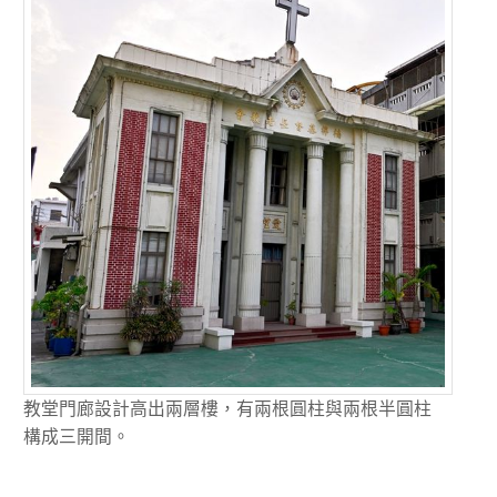
教堂門廊設計高出兩層樓，有兩根圓柱與兩根半圓柱
構成三開間。