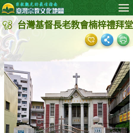
:::
跳
到
台灣基督長老教會楠梓禮拜堂
主
要
內
容
區
塊