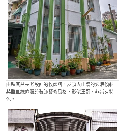
由賴其昌長老設計的牧師館，屋頂與山牆的波浪傾斜
與垂直線條屬於裝飾藝術風格，形似王冠，非常有特
色。