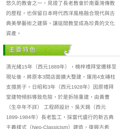
悠久的教會之一，見證了長老教會於南臺灣傳教
的歷程，也保留日本時代西洋風格融合現代與古
典美學藝術之建築，讓這間教堂成為珍貴的文化
資產。
主要特色
清光緒15年（西元1889年），楠梓禮拜堂遷移至
現址後，將原本3間店面擴大整建，運用4支磚柱
支撐房子。日昭和3年（西元1928年）因原禮拜
堂建物傾斜導致危險，於是拆除重建，由黃曹
（生卒年不詳） 工程師設計、吳天錫（西元
1899-1984年）長老監工，採當代盛行的新古典
主義樣式（Neo-Classicism）建造，復興古希