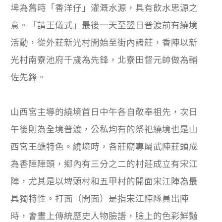
埤為舊時「香洋仔」灌溉水源，具有飲水思源之
意。「請王儀式」最後一天至翌日普渡前有繞境
活動，從外莊新光村開始至街內諸莊，香陣以新
光村南寮池府千歲為先鋒，北寮田督元帥做為輔
佐先鋒。
山西宮主導的繞境首日中午各自敬奉祖先，次日
午後則為全境普渡，公私均有的祭祀繞境也是山
西宮王醮特色。繞境時，各莊廟專屬武陣莊頭成
為香陣陣頭，鄉內有三分之二的村莊成立有宋江
陣，尤其是以埤頭村和五甲村的開面宋江陣為最
具獨特性。打面（開面）是指宋江陣隊員出陣
時，會畫上傳統歷史人物臉譜，臉上的色彩鮮豔