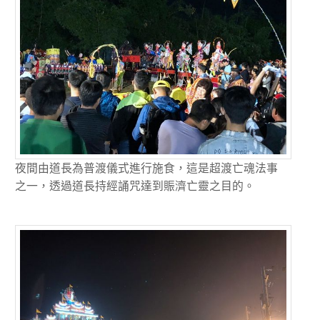
夜間由道長為普渡儀式進行施食，這是超渡亡魂法事
之一，透過道長持經誦咒達到賑濟亡靈之目的。