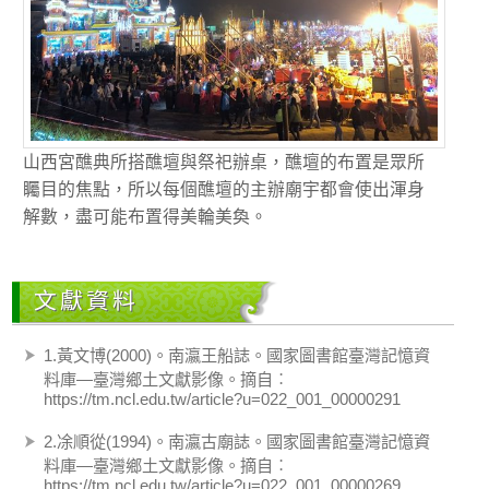
山西宮醮典所搭醮壇與祭祀辦桌，醮壇的布置是眾所
矚目的焦點，所以每個醮壇的主辦廟宇都會使出渾身
解數，盡可能布置得美輪美奐。
文獻資料
1.黃文博(2000)。南瀛王船誌。國家圖書館臺灣記憶資
料庫―臺灣鄉土文獻影像。摘自︰
https://tm.ncl.edu.tw/article?u=022_001_00000291
2.凃順從(1994)。南瀛古廟誌。國家圖書館臺灣記憶資
料庫―臺灣鄉土文獻影像。摘自︰
https://tm.ncl.edu.tw/article?u=022_001_00000269