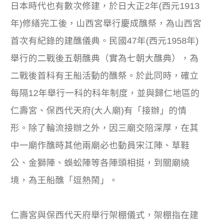
日本時代也有數次修建，於日大正2年(西元1913
年)修繕完工後，山西宮舉行慶成醮祭，為山西宮
首次有紀錄的建醮儀典。民國47年(西元1958年)
舉行的二戰後五朝醮典（實為七朝大醮典），為
二戰後首科有王船活動的醮祭。於此同時，確立
每隔12年舉行一科的科年制度，並與歸仁地區的
仁壽宮、保西代天府(大人廟)有「接辦」的情
形。除了輪流接辦之外，因三廟交陪深厚，在其
中一廟作醮時其他兩廟必也動員宋江陣、草鞋
公、金獅陣、蜈蚣陣等各陣頭相挺，到關廟繞
境，為王船醮「逗熱鬧」。
仁壽宮與保西代天府舉行架棚儀式，架棚指在建