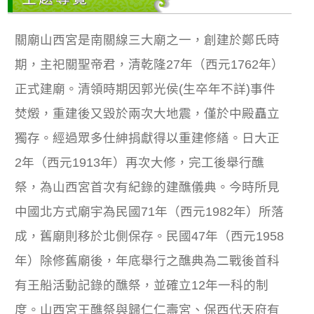
關廟山西宮是南關線三大廟之一，創建於鄭氏時
期，主祀關聖帝君，清乾隆27年（西元1762年）
正式建廟。清領時期因郭光侯(生卒年不詳)事件
焚燬，重建後又毀於兩次大地震，僅於中殿矗立
獨存。經過眾多仕紳捐獻得以重建修繕。日大正
2年（西元1913年）再次大修，完工後舉行醮
祭，為山西宮首次有紀錄的建醮儀典。今時所見
中國北方式廟宇為民國71年（西元1982年）所落
成，舊廟則移於北側保存。民國47年（西元1958
年）除修舊廟後，年底舉行之醮典為二戰後首科
有王船活動記錄的醮祭，並確立12年一科的制
度。山西宮王醮祭與歸仁仁壽宮、保西代天府有