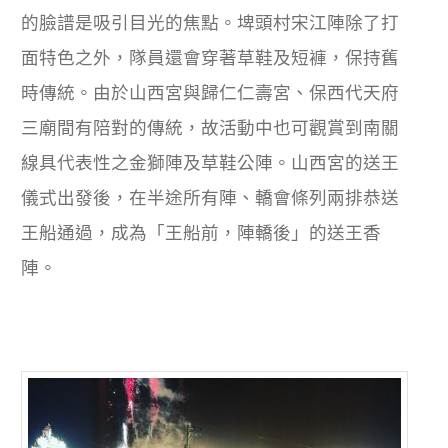
的臉譜是吸引目光的焦點。埤頭村宋江陣除了打
面特色之外，隊員還會穿著草鞋及短褲，保持舊
時傳統。由於山西宮與歸仁仁壽宮、保西代天府
三廟間有陪對的傳統，故活動中也可觀賞到南關
線具代表性之金獅陣及草鞋公陣。山西宮的送王
儀式出發後，在半途所有陣、轎會條列兩排恭送
王船通過，成為「王船前，陣轎後」的送王香
陣。