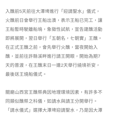
入醮前5天前往大潭埤進行「迎請聖水」儀式，
火醮前日會舉行王船出澳，表示王船已完工，讓
王船暫時駛離船塢，象徵性試航，宣告建醮活動
即將展開，翌日舉行「五朝名，七朝實」王醮。
在正式王醮之前，會先舉行火醮，當夜開始入
醮，並前往許縣溪畔進行請王開眼，開始為期7
天的普渡，在王醮末日一連2天舉行繞境祈安，
最後送王燒船儀式。
關廟山西宮王醮祭典因地理環境因素，有許多不
同類似醮祭之科儀，如請水與請王分開舉行。
「請水儀式」選擇大潭埤迎請聖水，乃是因大潭