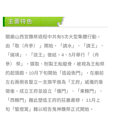
主要特色
關廟山西宮醮祭過程中共有5次大型集體行動，
由「取（舟參） 」開始，「請水」、「請王」、
「繞境」、「送王」做結。4、5月舉行「（舟
參） 祭」，選取、刨製王船龍骨，被視為王船祭
的起頭戲。10月下旬開始「造設衙門」，在廟前
左右兩側各豎立一支旗竿做為「王府」威儀的象
徵後，成立王府並設立「儀門」、「東轅門」、
「西轅門」藉此塑造王府的莊嚴肅穆， 11月上
旬「豎燈篙」藉以昭告鬼神醮祭正式開始。