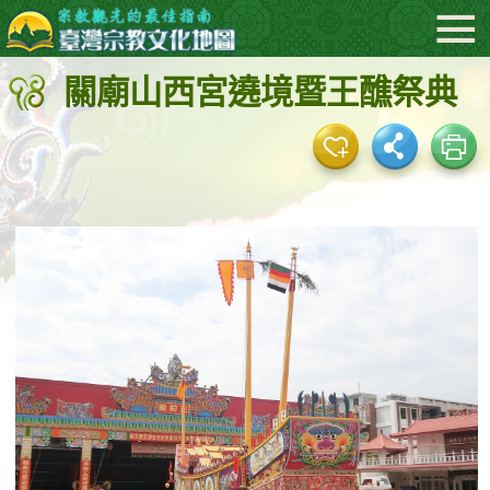
:::
跳
到
關廟山西宮遶境暨王醮祭典
主
要
內
容
區
塊