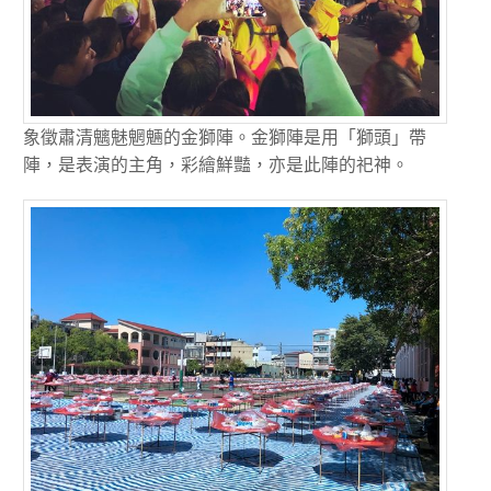
象徵肅清魑魅魍魎的金獅陣。金獅陣是用「獅頭」帶
陣，是表演的主角，彩繪鮮豔，亦是此陣的祀神。