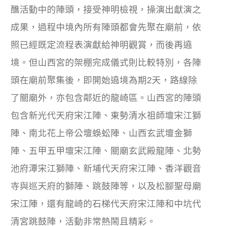
醮活動中的陣頭，接受神明檢視，操演出獻演之
成果，過程中境內所有陣頭都會先聚在廟前，依
照已經既定流程表演獻給神明觀賞，而後再遶
境。但山西宮的架棚完成儀式則比較特別，各陣
頭在廟前聚集後，即開始遶境為期2天，路線除
了關廟外，亦包含鄰近的龍崎區。山西宮的陣頭
包含新光代天府宋江陣、東勢清水祖師壇宋江獅
陣、南北花上帝公壇蜈蚣陣、山西玄武壇金獅
陣、五甲五甲壇宋江陣、關廟玄武殿龍陣、北勢
池府潭宋江獅陣、新埔代天府宋江陣、香洋觀音
寺與巡天府的獅陣、跳鼓陣等，以及松腳聖母廟
宋江陣，還有龍崎的石梯代天府宋江陣和中坑代
清宮跳鼓陣，活動非常熱鬧且精彩。