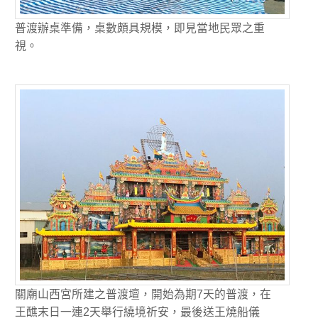
普渡辦桌準備，桌數頗具規模，即見當地民眾之重
視。
關廟山西宮所建之普渡壇，開始為期7天的普渡，在
王醮末日一連2天舉行繞境祈安，最後送王燒船儀