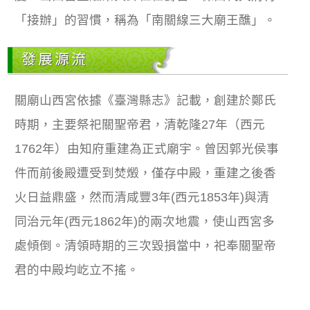
「接辦」的習慣，稱為「南關線三大廟王醮」。
發展源流
關廟山西宮依據《臺灣縣志》記載，創建於鄭氏
時期，主要祭祀關聖帝君，清乾隆27年（西元
1762年）由知府重建為正式廟宇。曾因郭光侯事
件而前後殿遭受到焚燬，僅存中殿，重建之後香
火日益鼎盛，然而清咸豐3年(西元1853年)與清
同治元年(西元1862年)的兩次地震，使山西宮多
處傾倒。清領時期的三次毀損當中，祀奉關聖帝
君的中殿均屹立不搖。