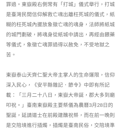
罪過。東嶽殿右側常有「打城」儀式舉行，打城
是臺灣民間信仰解救亡魂出離枉死城的儀式，紙
糊的枉死城內擺放象徵亡魂的魂身，法師將紙城
的城門劃破，將魂身從紙城中請出，再經由餵藥
等儀式，象徵亡魂罪過得以赦免，不受地獄之
苦。
東嶽泰山天齊仁聖大帝主掌人的生命運限，信仰
深入民心，《安平縣雜記．節令》中即有所記
載：「三月二十八日，東嶽大帝誕，郡大多到廟
叩祝。」臺南東嶽殿主要祭儀為農曆3月28日的
聖誕，延請道士在前殿建醮祝祭，而在前一晚則
是交陪境進行插燭，插燭是臺南民俗，交陪境準