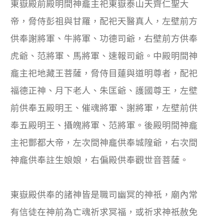
東嶽殿前殿明間神龕主祀東嶽泰山天齊仁聖大
帝，脅侍彭祖與甘羅，配祀天醫真人，左壁前方
供奉謝將軍、牛將軍、功德司爺，右壁前方供奉
虎爺、范將軍、馬將軍、速報司爺。中殿明間神
龕主祀地藏王菩薩，脅侍目蓮與道明尊者，配祀
福德正神、月下老人、朱匡爺、護國尊王，左壁
前供奉五殿明王、催魂將軍、謝將軍，左壁前供
奉五殿明王、攝魄將軍、范將軍。後殿明間神龕
主祀酆都大帝，左次間神龕供奉城隍爺，右次間
神龕供奉註生娘娘，右偏殿供奉觀世音菩薩。
東嶽殿供奉的諸神皆是職司幽冥的神祇，廟內常
有信徒在神前為亡魂祈求冥福，或祈求神祇赦免