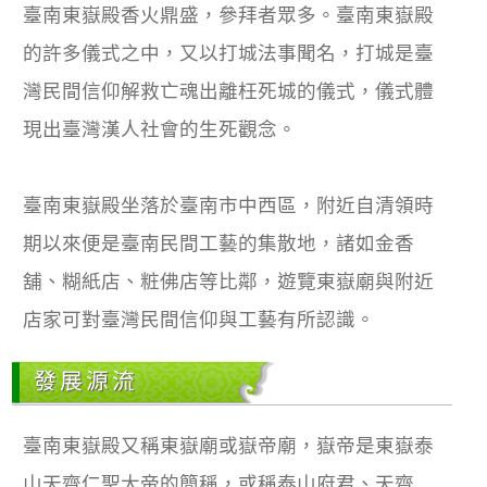
臺南東嶽殿香火鼎盛，參拜者眾多。臺南東嶽殿
的許多儀式之中，又以打城法事聞名，打城是臺
灣民間信仰解救亡魂出離枉死城的儀式，儀式體
現出臺灣漢人社會的生死觀念。
臺南東嶽殿坐落於臺南市中西區，附近自清領時
期以來便是臺南民間工藝的集散地，諸如金香
舖、糊紙店、粧佛店等比鄰，遊覽東嶽廟與附近
店家可對臺灣民間信仰與工藝有所認識。
發展源流
臺南東嶽殿又稱東嶽廟或嶽帝廟，嶽帝是東嶽泰
山天齊仁聖大帝的簡稱，或稱泰山府君、天齊