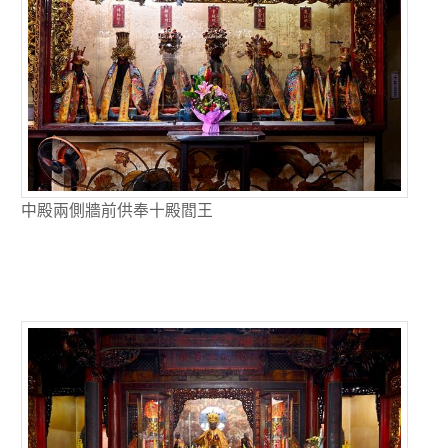
中殿兩側牆前供奉十殿閻王