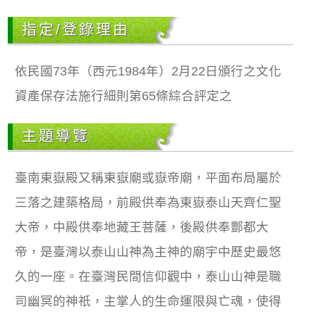
指定/登錄理由
依民國73年（西元1984年）2月22日頒行之文化
資產保存法施行細則第65條綜合評定之
主題導覽
臺南東嶽殿又稱東嶽廟或嶽帝廟，平面布局屬於
三落之建築格局，前殿供奉為東嶽泰山天齊仁聖
大帝，中殿供奉地藏王菩薩，後殿供奉酆都大
帝，是臺灣以泰山山神為主神的廟宇中歷史最悠
久的一座。在臺灣民間信仰觀中，泰山山神是職
司幽冥的神祇，主掌人的生命運限與亡魂，使得