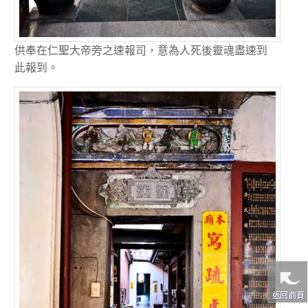
供奉在仁聖大帝旁之速報司，意為人死後靈魂盡速到
此報到。