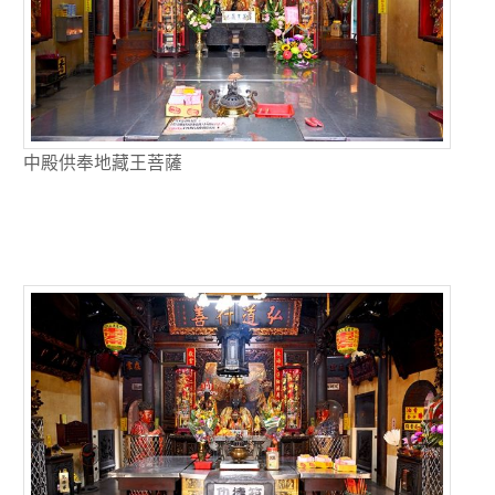
中殿供奉地藏王菩薩