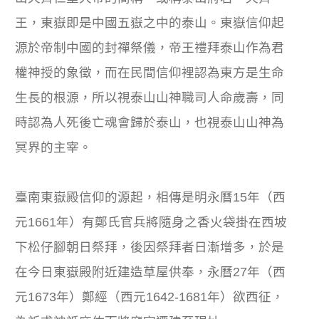
王，東嶽即是中國五嶽之中的泰山。東嶽信仰起
源於帝制中國的封禪祭儀，帝王禮拜泰山作為君
權神授的象徵，而在民間信仰裡認為東方是生命
生長的根源，所以視泰山山神職司人命歲壽，同
時認為人死後亡魂會歸於泰山，也視泰山山神為
冥界的主宰。
臺南東嶽殿信仰的源起，相傳是明永曆15年（西
元1661年）有鄭氏官兵將隨身之香火袋掛在西坡
下松仔腳朝日祭拜，後因祭拜者日漸增多，於是
在今日東嶽殿附近建造草屋供奉，永曆27年（西
元1673年）鄭經（西元1642-1681年）欲西征，