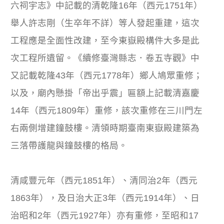
六祠宇志》中記載的清乾隆16年（西元1751年）
舉人許志剛（生卒年不詳）等人發起重建，這次
工程應是全面性改建，至今東嶽殿構件大多是此
次工程所遺留。《續修臺灣縣志．卷五寺觀》中
又記載乾隆43年（西元1778年）鄉人鳩眾重修；
以及，廟內懸掛「帝出乎震」匾額上記載清嘉慶
14年（西元1809年）重修，該次重修在三川門左
右兩側增建鐘鼓樓。清領時期臺南東嶽殿建築為
三落帶護龍與鐘鼓樓的格局。
清咸豐元年（西元1851年）、清同治2年（西元
1863年），及日治大正3年（西元1914年）、日
治昭和2年（西元1927年）亦有重修，至昭和17