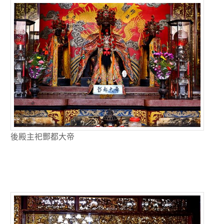
後殿主祀酆都大帝