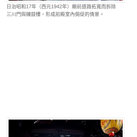
日治昭和17年（西元1942年）廟前道路拓寬而拆除
三川門與鐘鼓樓，形成前殿室內侷促的情景。