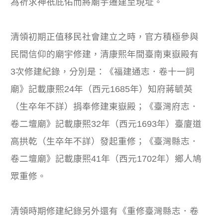
為祈求神祇庇佑而將廟宇遷建至現址。
清領初期正值移民社會建立之時，官方積極參與
民間信仰的廟宇修建，清康熙年間臺南東嶽殿有
3次修建紀錄，分別是：《福建通志．卷十一詞
廟》記載康熙24年（西元1685年）知府蔣毓英
（生卒年不詳）捐奉修建東嶽殿；《臺灣府志．
卷二壇廟》記載康熙32年（西元1693年）臺廈道
高拱乾（生卒年不詳）發起重修；《臺灣縣志．
卷二壇廟》記載康熙41年（西元1702年）鄉人鳩
眾重修。
清領時期修建紀錄另外還有《重修臺灣縣志．卷