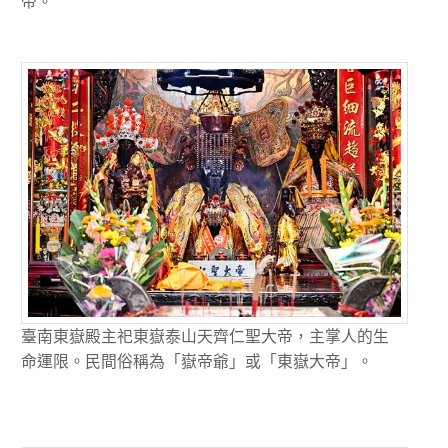
帝。
臺南東嶽殿主祀東嶽泰山天齊仁聖大帝，主掌人的生
命運限。民間俗稱為「嶽帝爺」或「東嶽大帝」。