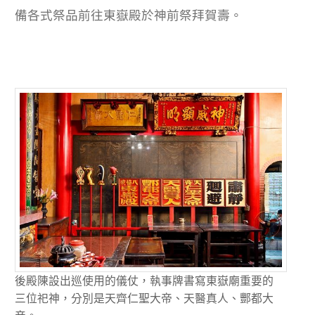
備各式祭品前往東嶽殿於神前祭拜賀壽。
後殿陳設出巡使用的儀仗，執事牌書寫東嶽廟重要的
三位祀神，分別是天齊仁聖大帝、天醫真人、酆都大