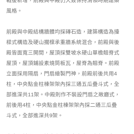
戰後新增，前殿與中殿仍大致保持清領時期建築
風格。
前殿與中殿結構牆體均採磚石造，建築構造為擡
樑式構造及硬山擱檁承重牆系統混合，前殿與後
殿皆面寬三開間，屋頂採雙坡水硬山單檐翹脊式
屋頂，屋頂鋪設素燒筒板瓦，屋脊為翹脊。前殿
立面採用隔扇，門扇繪製門神，前殿前後共用4
柱，中央點金柱棟架架內採三通五瓜疊斗式，全
部進深共11架。中殿則作不裝設門扇之敞廳式，
前後用4柱，中央點金柱棟架架內採二通三瓜疊
斗式，全部進深共9架。