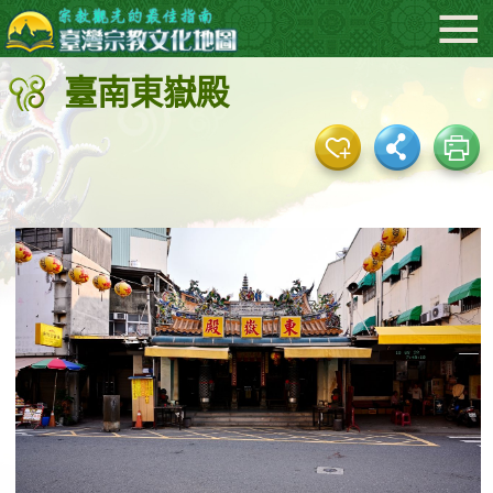
:::
跳
到
臺南東嶽殿
主
要
內
容
區
塊