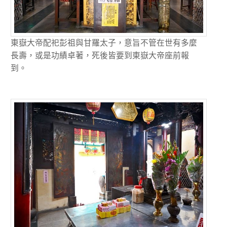
東嶽大帝配祀彭祖與甘羅太子，意旨不管在世有多麼
長壽，或是功績卓著，死後皆要到東嶽大帝座前報
到。