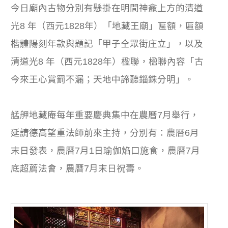
今日廟內古物分別有懸掛在明間神龕上方的清道
光8 年（西元1828年）「地藏王廟」匾額，匾額
楷體陽刻年款與題記「甲子仝眾街庄立」，以及
清道光8 年（西元1828年）楹聯，楹聯內容「古
今來王心賞罰不漏；天地中諦聽錙銖分明」。
艋舺地藏庵每年重要慶典集中在農曆7月舉行，
延請德高望重法師前來主持，分別有：農曆6月
末日發表，農曆7月1日瑜伽焰口施食，農曆7月
底超薦法會，農曆7月末日祝壽。