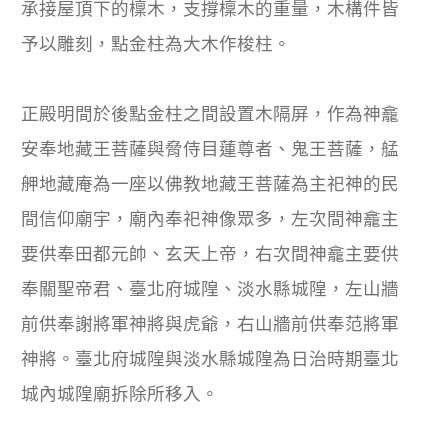
承接屋頂下的檁木，支撐檁木的重量，木構件皆
予以雕刻，點金柱為大木作梭柱。
正殿明間於後點金柱之間設置木隔屏，作為神龕
安奉地藏王菩薩與脅侍目蓮尊者、鬼王菩薩，艋
舺地藏庵為一座以佛教地藏王菩薩為主祀神的民
間信仰廟宇，廟內奉祀神像眾多，左次間神龕主
要供奉田都元帥、玄天上帝，右次間神龕主要供
奉關聖帝君、臺北府城隍、淡水縣城隍，左山牆
前供奉謝將軍神將與虎爺，右山牆前供奉范將軍
神將。臺北府城隍與淡水縣城隍為日治時期臺北
城內城隍廟拆除所移入。