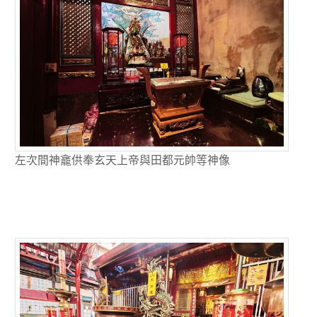
左次間神龕供奉玄天上帝與田都元帥等神像