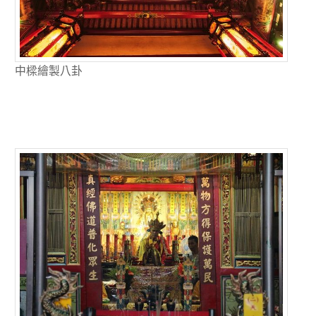
中樑繪製八卦