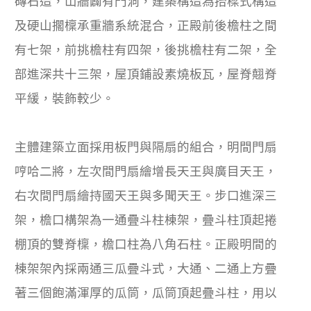
磚石造，山牆闢有門洞，建築構造為抬樑式構造
及硬山擱檁承重牆系統混合，正殿前後檐柱之間
有七架，前挑檐柱有四架，後挑檐柱有二架，全
部進深共十三架，屋頂鋪設素燒板瓦，屋脊翹脊
平緩，裝飾較少。
主體建築立面採用板門與隔扇的組合，明間門扇
哼哈二將，左次間門扇繪增長天王與廣目天王，
右次間門扇繪持國天王與多聞天王。步口進深三
架，檐口構架為一通疊斗柱棟架，疊斗柱頂起捲
棚頂的雙脊檁，檐口柱為八角石柱。正殿明間的
棟架架內採兩通三瓜疊斗式，大通、二通上方疊
著三個飽滿渾厚的瓜筒，瓜筒頂起疊斗柱，用以