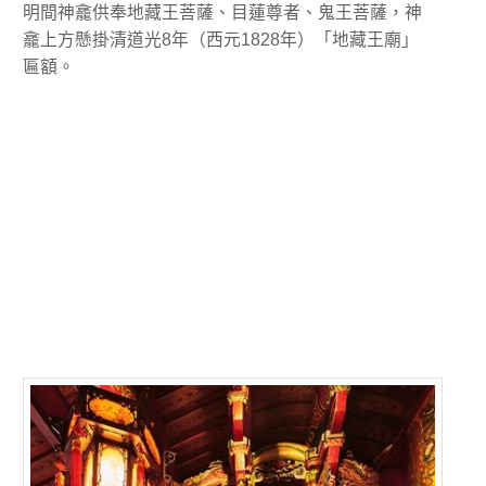
明間神龕供奉地藏王菩薩、目蓮尊者、鬼王菩薩，神
龕上方懸掛清道光8年（西元1828年）「地藏王廟」
匾額。