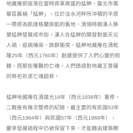
地藏庵即座落在當時商業鼎盛的艋舺，臺北市萬
華區舊稱「艋舺」，位於淡水河畔所沖積的平原
一帶原為凱達格蘭族凱的舊地，清領時期漢人移
墾艋舺發展成市街，漢人在艋舺的開發對面天災
人禍、疫病傳染、族群衝突，艋舺地藏庵在清乾
隆25年（西元1760年）創建提供了人們心靈的慰
藉，而那些罹難的亡魂，人們透過對地藏王菩薩
的祭祀祈求亡魂超昇。
艋舺地藏庵在清道光18年（西元1838年）重修，
二戰後有幾次整修的紀錄，最主要的有民國53年
（西元1964年）與民國57年（西元1968年），
慶幸發展過程中仍被保留下來，才能藉由建築瞭