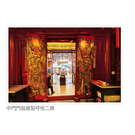
中門門扇繪製哼哈二將