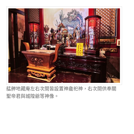
艋舺地藏庵左右次間皆設置神龕祀神，右次間供奉關
聖帝君與城隍爺等神像。