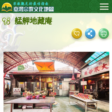
:::
跳
到
艋舺地藏庵
主
要
內
容
區
塊