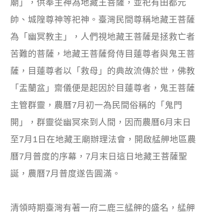
廟」，供奉主神為地藏王菩薩，並祀有田都元
帥、城隍尊神等祀神。臺灣民間尊稱地藏王菩薩
為「幽冥教主」，人們視地藏王菩薩是拯救亡者
苦難的菩薩，地藏王菩薩脅侍目蓮尊者與鬼王菩
薩，目蓮尊者以「救母」的典故流傳於世，佛教
「盂蘭盆」齋儀便是起因於目蓮尊者，鬼王菩薩
主管群靈，農曆7月初一為民間俗稱的「鬼門
開」，群靈從幽冥來到人間，因而農曆6月末日
至7月1日在地藏王廟辦理法會，開啟艋舺地區農
曆7月普度的序幕，7月末日這日地藏王菩薩聖
誕，農曆7月普度遂告圓滿。
清領時期臺灣有著一府二鹿三艋舺的盛名，艋舺