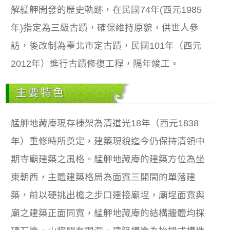
解艋舺開發的歷史軌跡，在民國74年(西元1985
年)指定為三級古蹟，確保維持原貌，供世人參
訪，後改制為臺北市定古蹟，民國101年（西元
2012年）進行古蹟修復工程，隔年竣工。
主要特色
艋舺地藏庵現存棟架為清道光18年（西元1838
年）重修時所奠定，建築現貌迄今仍保持清領中
期寺廟建築之風格。艋舺地藏庵的建築方位為坐
東朝西，主體建築格局為面寬三開間的單落建
築，前以硬挑出檐之步口連接廟埕，廟埕面寬與
廟之建築正面同寬，艋舺地藏庵的結構牆體均採