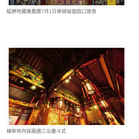
艋舺地藏庵農曆7月1日舉辦瑜伽焰口施食
棟架架內採兩通三瓜疊斗式